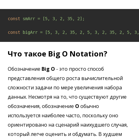
const
smArr = [5, 3, 2, 35, 2];
const
bigArr = [5, 3, 2, 35, 2, 5, 3, 2, 35, 2, 5, 3
Что такое Big O Notation?
Обозначение
Big O
- это просто способ
представления общего роста вычислительной
сложности задачи по мере увеличения набора
данных. Несмотря на то, что существуют другие
обозначения, обозначение
O
обычно
используется наиболее часто, поскольку оно
ориентировано на сценарий наихудшего случая,
который легче оценить и обдумать. В худшем