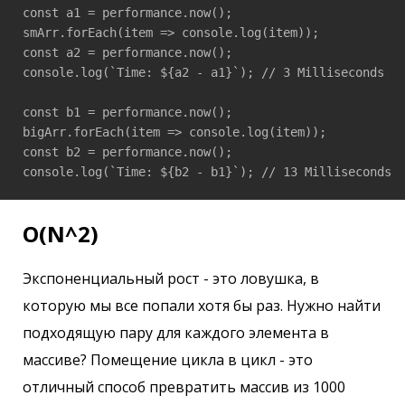
const a1 = performance.now();

smArr.forEach(item => console.log(item));

const a2 = performance.now();

console.log(`Time: ${a2 - a1}`); // 3 Milliseconds

const b1 = performance.now();

bigArr.forEach(item => console.log(item));

const b2 = performance.now();

O(N^2)
Экспоненциальный рост - это ловушка, в
которую мы все попали хотя бы раз. Нужно найти
подходящую пару для каждого элемента в
массиве? Помещение цикла в цикл - это
отличный способ превратить массив из 1000