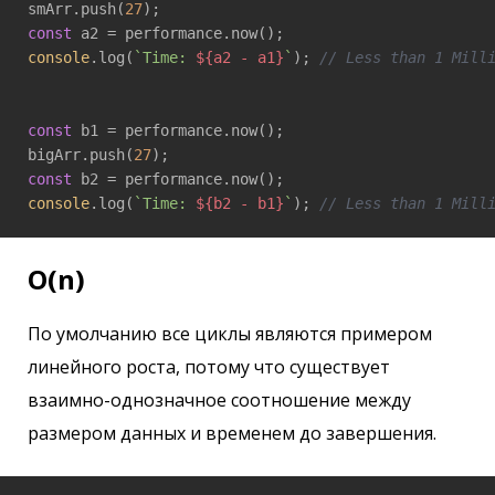
smArr.push(
27
const
console
.log(
`Time: 
${a2 - a1}
`
); 
// Less than 1 Mill
const
 b1 = performance.now();

bigArr.push(
27
const
console
.log(
`Time: 
${b2 - b1}
`
); 
// Less than 1 Mill
O(n)
По умолчанию все циклы являются примером
линейного роста, потому что существует
взаимно-однозначное соотношение между
размером данных и временем до завершения.