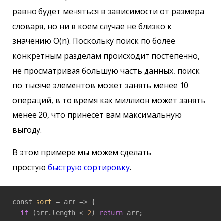
равно будет меняться в зависимости от размера
словаря, но ни в коем случае не близко к
значению O(n). Поскольку поиск по более
конкретным разделам происходит постепенно,
не просматривая большую часть данных, поиск
по тысяче элементов может занять менее 10
операций, в то время как миллион может занять
менее 20, что принесет вам максимальную
выгоду.
В этом примере мы можем сделать
простую
быструю сортировку
.
const 
sort
 = arr => {

if
 (arr.length < 
2
) 
return
 arr;
