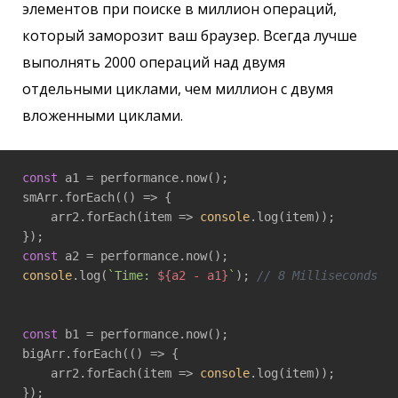
элементов при поиске в миллион операций,
который заморозит ваш браузер. Всегда лучше
выполнять 2000 операций над двумя
отдельными циклами, чем миллион с двумя
вложенными циклами.
const
 a1 = performance.now();

smArr.forEach(
()
 =>
 {

    arr2.forEach(
item
 =>
console
.log(item));

const
console
.log(
`Time: 
${a2 - a1}
`
); 
// 8 Milliseconds
const
 b1 = performance.now();

bigArr.forEach(
()
 =>
 {

    arr2.forEach(
item
 =>
console
.log(item));
