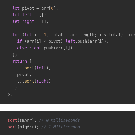
let
 pivot = arr[
0
];

let
left
 = [];

let
right
 = [];

for
 (
let
 i = 
1
, total = arr.length; i < total; i++)
if
 (arr[i] < pivot) 
left
.push(arr[i]);

else
right
.push(arr[i]);

  };

return
 [

    ...
sort
(
left
),

    pivot,

    ...
sort
(
right
)

  ];

sort
(smArr); 
// 0 Milliseconds
sort
(bigArr); 
// 1 Millisecond