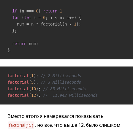
if
 (n === 
0
) 
return
1
for
 (
let
 i = 
0
; i < n; i++) {

    num = n * factorial(n - 
1
);

  };

return
 num;

factorial
(
1
); 
// 2 Milliseconds
factorial
(
5
); 
// 3 Milliseconds
factorial
(
10
); 
// 85 Milliseconds
factorial
(
12
); 
//  11,942 Milliseconds
Вместо этого я намеревался показывать
, но все, что выше 12, было слишком
factorial(15)