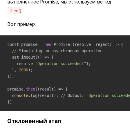
выполненное Promise, мы используем метод
.
.then()
Вот пример:
const promise = 
new
 Promise(
(resolve, reject)
 =>
 {

//
 Simulating an asynchronous operation

  setTimeout(
()
 =>
 {

    resolve(
"Operation succeeded!"
);

  }, 
2000
);

});

promise.
then
(
(result)
 =>
 {

console
.log(result); 
//
 Output: 
"Operation succeed
});
Отклоненный этап