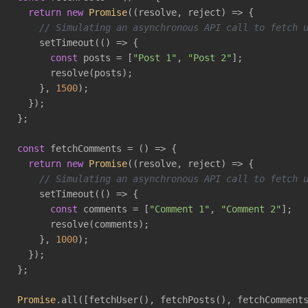
return
new
Promise
(
(
resolve, reject
) =>
 {

// Simulating an asynchronous API call to fetch 
    setTimeout(
()
 =>
 {

const
 posts = [
"Post 1"
, 
"Post 2"
];

      resolve(posts);

    }, 
1500
);

  });

};

const
 fetchComments = 
()
 =>
 {

return
new
Promise
(
(
resolve, reject
) =>
 {

// Simulating an asynchronous API call to fetch 
    setTimeout(
()
 =>
 {

const
 comments = [
"Comment 1"
, 
"Comment 2"
];

      resolve(comments);

    }, 
1000
);

  });

};

Promise
.all([fetchUser(), fetchPosts(), fetchComments