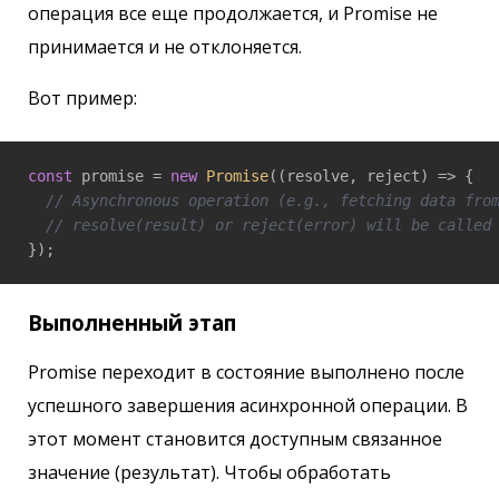
операция все еще продолжается, и Promise не
принимается и не отклоняется.
Вот пример:
const
 promise = 
new
Promise
(
(
resolve, reject
) =>
 {

// Asynchronous operation (e.g., fetching data fro
// resolve(result) or reject(error) will be called
});
Выполненный этап
Promise переходит в состояние выполнено после
успешного завершения асинхронной операции. В
этот момент становится доступным связанное
значение (результат). Чтобы обработать