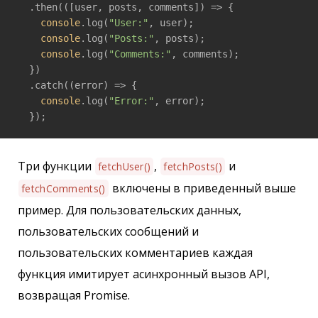
  .then(
(
[user, posts, comments]
) =>
 {

console
.log(
"User:"
, user);

console
.log(
"Posts:"
, posts);

console
.log(
"Comments:"
, comments);

  })

  .catch(
(
error
) =>
 {

console
.log(
"Error:"
, error);

  });
Три функции
,
и
fetchUser()
fetchPosts()
включены в приведенный выше
fetchComments()
пример. Для пользовательских данных,
пользовательских сообщений и
пользовательских комментариев каждая
функция имитирует асинхронный вызов API,
возвращая Promise.