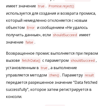
имеет значение
.
true
Promise.reject()
используется для создания и возврата промиса,
который немедленно отклоняется с новым
объектом
и сообщением «Не удалось
Error
получить данные», если
имеет
shouldSucceed
значение
.
false
Возвращенное промис выполняется при первом
вызове
с параметром
,
fetchData()
shouldSucceed
установленным в
, а выполнение
true
управляется методом
. Параметру
.then()
result
передается разрешенное значение "Data fetched
successfully", которое затем регистрируется в
консоли.