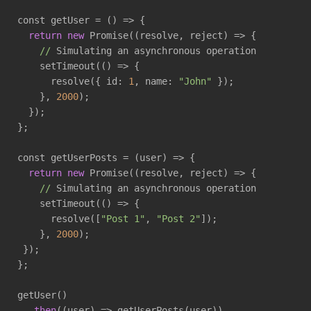
const getUser = 
()
 =>
 {

return
new
 Promise(
(resolve, reject)
 =>
 {

//
 Simulating an asynchronous operation

    setTimeout(
()
 =>
 {

      resolve({ id: 
1
, name: 
"John"
 });

    }, 
2000
);

  });

};

const getUserPosts = 
(user)
 =>
 {

return
new
 Promise(
(resolve, reject)
 =>
 {

//
 Simulating an asynchronous operation

    setTimeout(
()
 =>
 {

      resolve([
"Post 1"
, 
"Post 2"
]);

    }, 
2000
);

 });

};

getUser()

  .
then
(
(user)
 =>
 getUserPosts(user))
