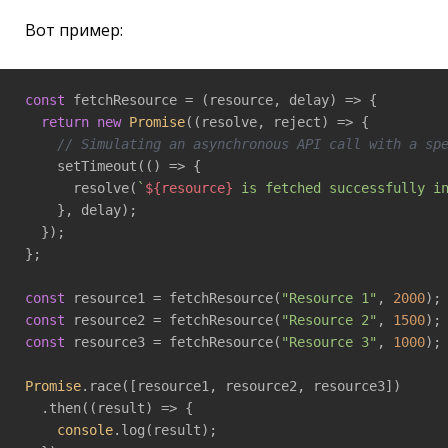
Вот пример:
const
 fetchResource = 
(
resource, delay
) =>
 {

return
new
Promise
(
(
resolve, reject
) =>
 {

// Simulating an asynchronous API call with a sp
    setTimeout(
()
 =>
 {

      resolve(
`
${resource}
 is fetched successfully i
    }, delay);

  });

};

const
 resource1 = fetchResource(
"Resource 1"
, 
2000
const
 resource2 = fetchResource(
"Resource 2"
, 
1500
const
 resource3 = fetchResource(
"Resource 3"
, 
1000
);

Promise
.race([resource1, resource2, resource3])

  .then(
(
result
) =>
 {

console
.log(result);
