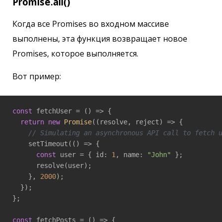
Promise.all()
Когда все Promises во входном массиве
выполнены, эта функция возвращает новое
Promises, которое выполняется.
Вот пример:
const
 fetchUser = 
()
 =>
 {

return
new
Promise
(
(
resolve, reject
) =>
 {

// Simulating an asynchronous API call to fetch 
    setTimeout(
()
 =>
 {

const
 user = { id: 
1
, name: 
"John"
 };

      resolve(user);

    }, 
2000
);

  });

};

const
 fetchPosts = 
()
 =>
 {
