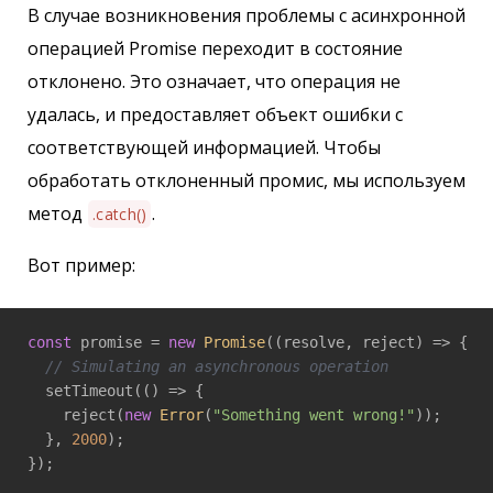
В случае возникновения проблемы с асинхронной
операцией Promise переходит в состояние
отклонено. Это означает, что операция не
удалась, и предоставляет объект ошибки с
соответствующей информацией. Чтобы
обработать отклоненный промис, мы используем
метод
.
.catch()
Вот пример:
const
 promise = 
new
Promise
(
(
resolve, reject
) =>
 {

// Simulating an asynchronous operation
  setTimeout(
()
 =>
 {

    reject(
new
Error
(
"Something went wrong!"
));

  }, 
2000
);

});
