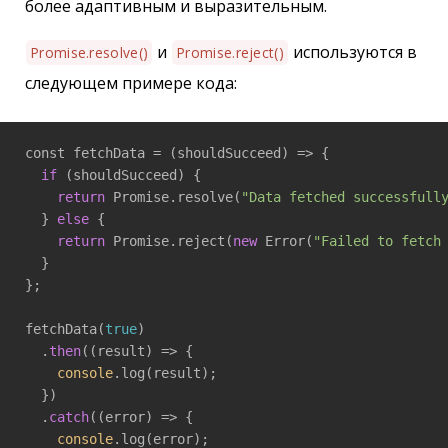
более адаптивным и выразительным.
и
используются в
Promise.resolve()
Promise.reject()
следующем примере кода:
const fetchData = 
(shouldSucceed)
 =>
 {

if
 (shouldSucceed) {

return
 Promise.resolve(
"Data fetched successfull
  } 
else
 {

return
 Promise.reject(
new
 Error(
"Failed to fetch
  }

};

fetchData(
true
)

  .
then
(
(result)
 =>
 {

console
.log(result);

  })

  .
catch
(
(error)
 =>
 {

console
.log(error);
