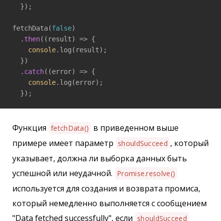
  });

fetchData(
false
)

  .
then
(
(result)
 =>
 {

console
.log(result);

  })

  .
catch
(
(error)
 =>
 {

console
.log(error);

  });
Функция
в приведенном выше
fetchData()
примере имеет параметр
, который
shouldSucceed
указывает, должна ли выборка данных быть
успешной или неудачной.
Promise.resolve()
используется для создания и возврата промиса,
который немедленно выполняется с сообщением
"Data fetched successfully", если
shouldSucceed