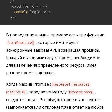
  })

  .catch(
(
error
) =>
 {

console
.log(error);

  });
В приведенном выше примере есть три функции
, которые имитируют
fetchResource()
асинхронные вызовы API, возвращая промисы.
Каждый вызов имитирует время, необходимое
для извлечения определенного ресурса, имея
разное время задержки.
Когда массив Promise (
[resource1, resource2,
) передается методу
,
resource3]]
Promise.race()
создается новое Promise, которое выполняется
(выполняется или отклоняется) в ответ на любое