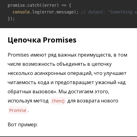
promise.catch(
(
error
) =>
 {

console
.log(error.message); 
// Output: "Something 
});
Цепочка Promises
Promises имеют ряд важных преимуществ, в том
числе возможность объединять в цепочку
несколько асинхронных операций, что улучшает
читаемость кода и предотвращает ужасный «ад
обратных вызовов». Мы достигаем этого,
используя метод
для возврата нового
.then()
.
Promise
Вот пример: