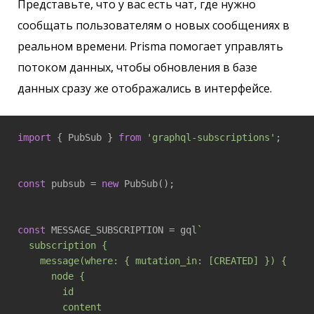
Представьте, что у вас есть чат, где нужно
сообщать пользователям о новых сообщениях в
реальном времени. Prisma помогает управлять
потоком данных, чтобы обновления в базе
данных сразу же отображались в интерфейсе.
import
 { PubSub } 
from
'graphql-subscriptions'
;

const
 pubsub = 
new
 PubSub();

const
 MESSAGE_SUBSCRIPTION = gql
`

  subscription {

    message(where: { mutation_in: [CREATED] }) {

      node {

        id

        content
