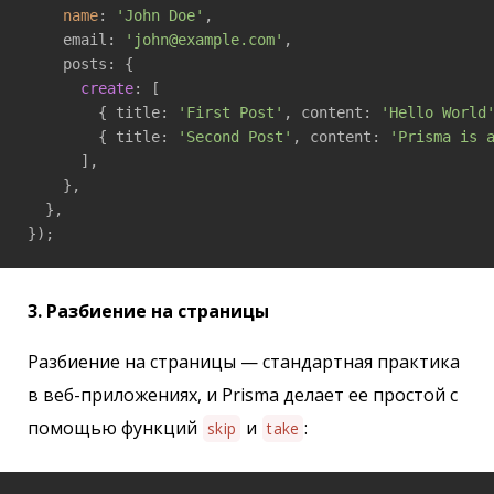
name
: 
'John Doe'
,

    email: 
'john@example.com'
,

    posts: {

create
: [

        { title: 
'First Post'
, content: 
'Hello World
        { title: 
'Second Post'
, content: 
'Prisma is 
      ],

    },

  },

});
3. Разбиение на страницы
Разбиение на страницы — стандартная практика
в веб-приложениях, и Prisma делает ее простой с
помощью функций
и
:
skip
take