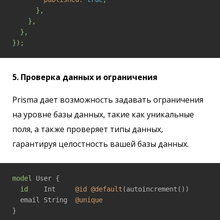
},
},
},
});
5. Проверка данных и ограничения
Prisma дает возможность задавать ограничения
на уровне базы данных, такие как уникальные
поля, а также проверяет типы данных,
гарантируя целостность вашей базы данных.
model
 User {

id
    Int     
@id
@default
(autoincrement())

  email String  
@unique
}