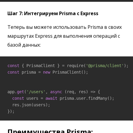
Шаг 7: Интегрируем Prisma с Express
Теперь вы можете использовать Prisma в своих
маршрутах Express для выполнения операций с
базой данных:
const
 { PrismaClient } = require(
'@prisma/client'
const
 prisma = 
new
 PrismaClient();

app.
get
(
'/users'
, 
async
 (req, res) => {

const
 users = 
await
 prisma.user.findMany();

  res.json(users);

});
Преимущества Prisma: