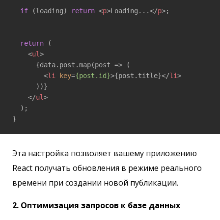
if
 (loading) 
return
<
p
>
Loading...
</
p
>
;

return
 (

<
ul
>
      {data.post.map(post => (

<
li
key
=
{post.id}
>
{post.title}
</
li
>
      ))}

</
ul
>
  );

}
Эта настройка позволяет вашему приложению
React получать обновления в режиме реального
времени при создании новой публикации.
2. Оптимизация запросов к базе данных