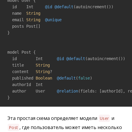
model User {

  id    Int     
@id
@default
(autoincrement())

  name  
String
  email 
String
@unique
  posts Post[]

}

model Post {

  id        Int      
@id
@default
(autoincrement())

  title     
String
  content   
String
?

  published 
Boolean
@default
(
false
)

  authorId  Int

  author    User     
@relation
(fields: [authorId], re
}
Эта простая схема определяет модели
и
User
, где пользователь может иметь несколько
Post