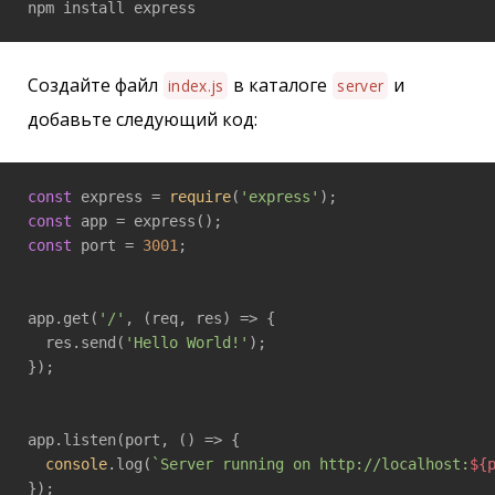
npm install express
Создайте файл
в каталоге
и
index.js
server
добавьте следующий код:
const
 express = 
require
(
'express'
const
const
 port = 
3001
;

app.get(
'/'
, 
(
req, res
) =>
 {

  res.send(
'Hello World!'
);

});

app.listen(port, 
()
 =>
 {

console
.log(
`Server running on http://localhost:
${
});