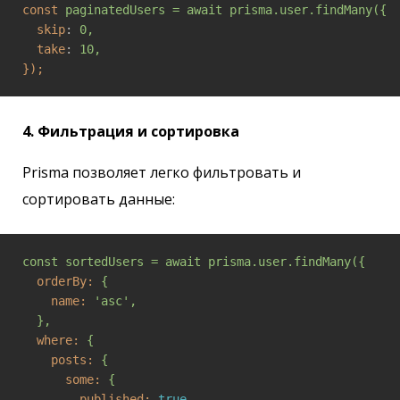
const
paginatedUsers = await prisma.user.findMany({
skip
: 
0,
take
: 
10,
});
4. Фильтрация и сортировка
Prisma позволяет легко фильтровать и
сортировать данные:
const
sortedUsers
=
await
prisma.user.findMany({
  orderBy:
{
    name:
'asc'
,
},
  where:
{
    posts:
{
      some:
{
        published:
true
,