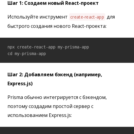
Шаг 1: Создаем новый React-проект
Используйте инструмент
для
create-react-app
быстрого создания нового React-проекта:
npx create-react-app my-prisma-app

cd my-prisma-app
Шаг 2: Добавляем бэкенд (например,
Express.js)
Prisma обычно интегрируется с бэкендом,
поэтому создадим простой сервер с
использованием Express.js: