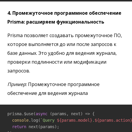
4. Промежуточное программное обеспечение
Prisma: расширяем функциональность
Prisma позволяет создавать промежуточное ПО,
которое выполняется до или после запросов к
базе данных. Это удобно для ведения журнала,
проверки подлинности или модификации
запросов.
Пример
: Промежуточное программное
обеспечение для ведения журнала
prisma.$use(
async
 (params, next) => {

console
.log(
`Query 
${params.model}
.
${params.action
return
 next(params);
