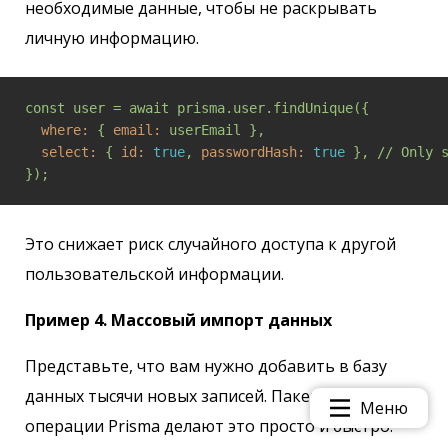
необходимые данные, чтобы не раскрывать
личную информацию.
const
user
=
await
prisma.user.findUnique({
  where:
{
email:
userEmail
},
  select:
{
id:
true
,
passwordHash:
true
},
//
Only
});
Это снижает риск случайного доступа к другой
пользовательской информации.
Пример 4. Массовый импорт данных
Представьте, что вам нужно добавить в базу
данных тысячи новых записей. Пакетные
Меню
операции Prisma делают это просто и быстро.