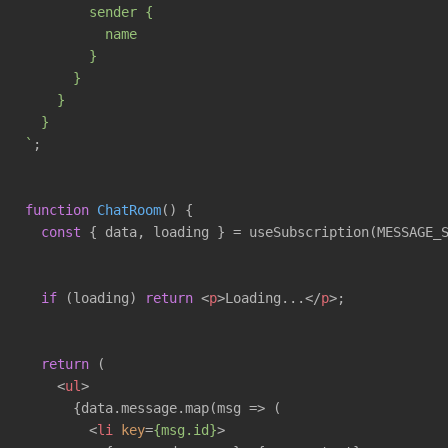
        sender {

          name

        }

      }

    }

  }

`
;

function
ChatRoom
(
) 
{

const
 { data, loading } = useSubscription(MESSAGE_S
if
 (loading) 
return
<
p
>
Loading...
</
p
>
;

return
 (

<
ul
>
      {data.message.map(msg => (

<
li
key
=
{msg.id}
>