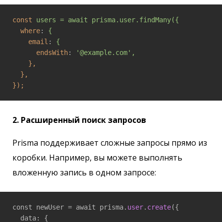
const
users = await prisma.user.findMany({
where
: 
{
email
: 
{
endsWith
: 
'@example.com',
},
},
});
2. Расширенный поиск запросов
Prisma поддерживает сложные запросы прямо из
коробки. Например, вы можете выполнять
вложенную запись в одном запросе:
const newUser = await prisma.
user
.
create
({

  data: {
