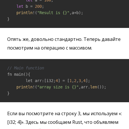
let
 a = 
100
;

let
 b = 
200
;

println
!(
"Result is {}"
,a+b);

}
Опять же, довольно стандартно. Теперь давайте
посмотрим на операцию с массивом.
// Main function
fn main(){

	let arr:[i32;
4
] = [
1
,
2
,
3
,
4
];

println
!(
"array size is {}"
,arr.
len
());

Если вы посмотрите на строку 3, мы используем «:
[i32; 4]». Здесь мы сообщаем Rust, что объявляем