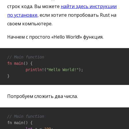
строк кода. Вы можете
найти здесь инструкции
по установке,
если хотите попробовать Rust на
своем компьютере.
Начнем с простого «Hello World!» функция.
// Main function
fn
main
() {

println
!(
"Hello World!"
);

}
Попробуем сложить два числа.
// Main function
fn main() {
