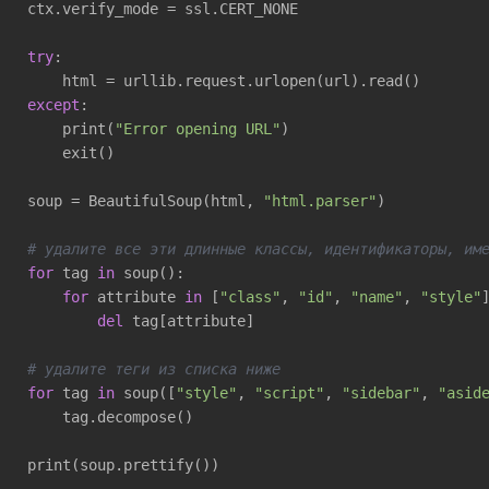
ctx.verify_mode = ssl.CERT_NONE

try
:

except
:

    print(
"Error opening URL"
)

    exit()

soup = BeautifulSoup(html, 
"html.parser"
)

# удалите все эти длинные классы, идентификаторы, им
for
 tag 
in
 soup():

for
 attribute 
in
 [
"class"
, 
"id"
, 
"name"
, 
"style"
]
del
 tag[attribute]

# удалите теги из списка ниже
for
 tag 
in
 soup([
"style"
, 
"script"
, 
"sidebar"
, 
"asid
    tag.decompose()

print(soup.prettify())
