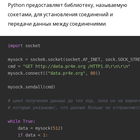
Python предоставляет библиотеку, называемую
сокетами, для установления соединений и
передачи данных между соединениями.
import
 socket

mysock = sockek.socket(socket.AF_INET, sock.SOCK_STRE
cmd = 
"GET http://data.pr4e.org /HTTP1.0\r\n\r\n"
mysock.connect((
"data.pr4e.org"
, 
80
))

mysock.sendall(cmd)

# цикл получения данных до тех пор, пока он не верне
# которые указывают, что данные больше не отправляют
while
True
:

    data = mysock(
512
)

if
 data < 
1
:
