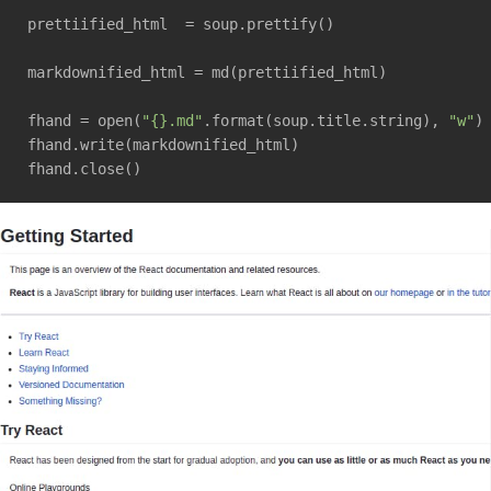
prettiified_html  = soup.prettify()

markdownified_html = md(prettiified_html)

fhand = open(
"{}.md"
.format(soup.title.string), 
"w"
)

fhand.write(markdownified_html)
