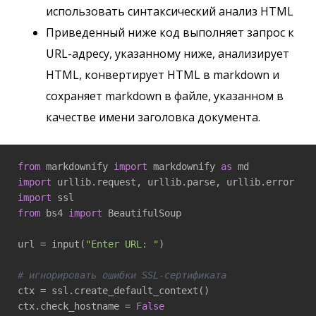
использовать синтаксический анализ HTML
Приведенный ниже код выполняет запрос к
URL-адресу, указанному ниже, анализирует
HTML, конвертирует HTML в markdown и
сохраняет markdown в файле, указанном в
качестве имени заголовка документа.
from
 markdownify 
import
 markdownify 
as
import
import
from
 bs4 
import
 BeautifulSoup

url = input(
"Enter URL: "
)

# игнорировать ошибки SSL-сертификата  
ctx = ssl.create_default_context()

ctx.check_hostname = 
False