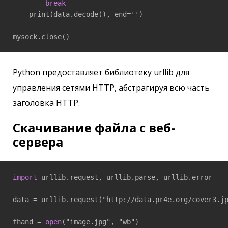
break
    print(data.decode(), end=
''
)

Python предоставляет библиотеку urllib для
управления сетями HTTP, абстрагируя всю часть
заголовка HTTP.
Скачивание файла с веб-
сервера
import
 urllib.request, urllib.parse, urllib.error

data = urllib.request("http://data.pr4e.org/cover3.j
fhand = 
open
("image.jpg", "wb")
