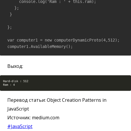
     console.log('Ram : ' + this.ram);

   };

 }

};

var computer1 = new computerDynamicProto(4,512);

computer1.AvailableMemory();
Выход:
Перевод статьи: Object Creation Patterns in
JavaScript
Источник: medium.com
#JavaScript