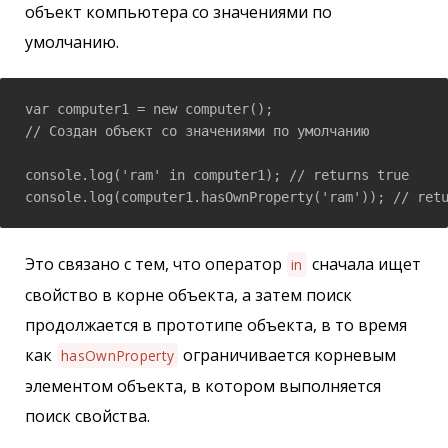
объект компьютера со значениями по
умолчанию.
var computer1 = new computer(); 

// Создан объект со значениями по умолчанию

console.log('ram' in computer1); // returns true

console.log(computer1.hasOwnProperty('ram')); // ret
Это связано с тем, что оператор
сначала ищет
in
свойство в корне объекта, а затем поиск
продолжается в прототипе объекта, в то время
как
ограничивается корневым
hasOwnProperty
элементом объекта, в котором выполняется
поиск свойства.