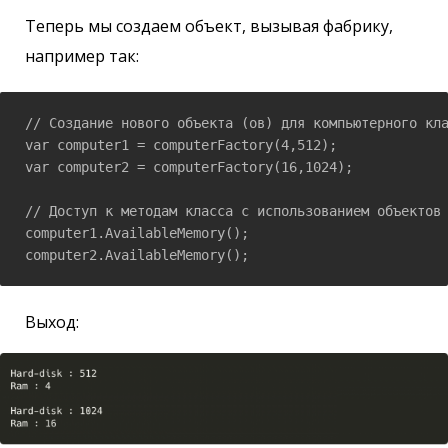
Теперь мы создаем объект, вызывая фабрику,
например так:
// Создание нового объекта (ов) для компьютерного кла
var computer1 = computerFactory(4,512);

var computer2 = computerFactory(16,1024);

// Доступ к методам класса с использованием объектов

computer1.AvailableMemory();

computer2.AvailableMemory();
Выход: