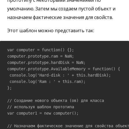
умолчанию. Затем мы создаем пустой объект и
назначаем фактические значения для свойств.
Этот шаблон можно представить так:
var computer = function() {};

computer.prototype.ram = NaN;

computer.prototype.hardDisk = NaN;

computer.prototype.AvailableMemory = function() {

 console.log('Hard-disk : ' + this.hardDisk);

 console.log('Ram : ' + this.ram);

};

// Создание нового объекта (ов) для класса

// используя шаблон прототипа

var computer1 = new computer(); 

// Назначаем фактическое значение для свойства объект