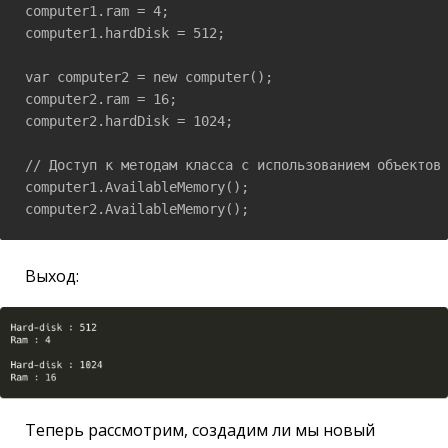
computer1.ram = 4; 

computer1.hardDisk = 512;

var computer2 = new computer();

computer2.ram = 16;

computer2.hardDisk = 1024;

// Доступ к методам класса с использованием объектов

computer1.AvailableMemory();

computer2.AvailableMemory();
Выход:
Теперь рассмотрим, создадим ли мы новый