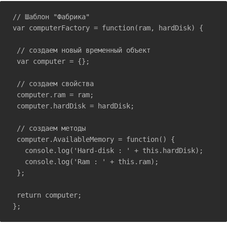
// Шаблон "Фабрика"

var computerFactory = function(ram, hardDisk) {

 // создаем новый временный объект

 var computer = {};

 // создаем свойства

 computer.ram = ram;

 computer.hardDisk = hardDisk;

 // создаем методы

 computer.AvailableMemory = function() {

   console.log('Hard-disk : ' + this.hardDisk);

   console.log('Ram : ' + this.ram);

 };

 return computer;

};