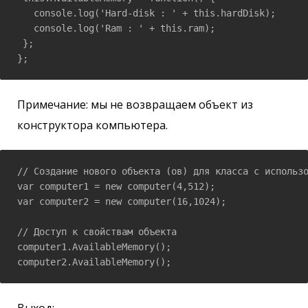
   console.log('Hard-disk : ' + this.hardDisk);

   console.log('Ram : ' + this.ram);

 };

};
Примечание: мы не возвращаем объект из
конструктора компьютера.
// Создание нового объекта (ов) для класса с использо
var computer1 = new computer(4,512);

var computer2 = new computer(16,1024);

// Доступ к свойствам объекта

computer1.AvailableMemory();

computer2.AvailableMemory();
Выход: