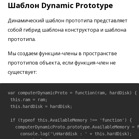
Шаблон Dynamic Prototype
Динамический шаблон прототипа представляет
собой гибрид шаблона конструктора и шаблона
прототипа.
Мы создаем функции-члены в пространстве
прототипов объекта, если функция-член не
существует:
var computerDynamicProto = function(ram, hardDisk) {

 this.ram = ram;

 this.hardDisk = hardDisk;

 if (typeof this.AvailableMemory !== 'function') {

   computerDynamicProto.prototype.AvailableMemory = f
     console.log('\nHarddisk : ' + this.hardDisk);
