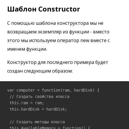
Шаблон Constructor
С помощью шаблона конструктора мы не
возвращаем экземпляр из функции - вместо
этого мы используем оператор new вместе с
именем функции.
Конструктор для последнего примера будет
создан следующим образом:
var computer = function(ram, hardDisk) {

 // Создать свойства класса

 this.ram = ram;

 this.hardDisk = hardDisk;

 // Создать методы класса

 this.AvailableMemory = function() {
