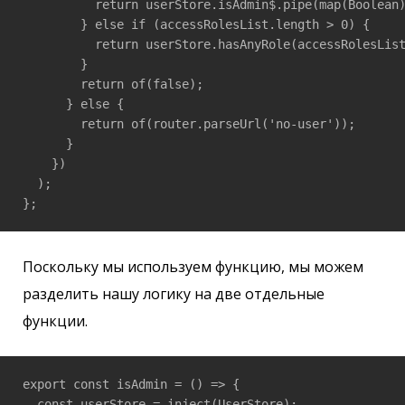
          return userStore.isAdmin$.pipe(map(Boolean)
        } else if (accessRolesList.length > 0) {

          return userStore.hasAnyRole(accessRolesList
        }

        return of(false);

      } else {

        return of(router.parseUrl('no-user'));

      }

    })

  );

};
Поскольку мы используем функцию, мы можем
разделить нашу логику на две отдельные
функции.
export const isAdmin = () => {

  const userStore = inject(UserStore);
