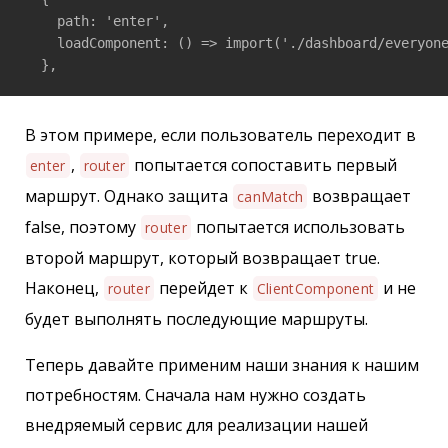
    path: 'enter',

    loadComponent: () => import('./dashboard/everyone
  },
В этом примере, если пользователь переходит в
,
попытается сопоставить первый
enter
router
маршрут. Однако защита
возвращает
canMatch
false, поэтому
попытается использовать
router
второй маршрут, который возвращает true.
Наконец,
перейдет к
и не
router
ClientComponent
будет выполнять последующие маршруты.
Теперь давайте применим наши знания к нашим
потребностям. Сначала нам нужно создать
внедряемый сервис для реализации нашей