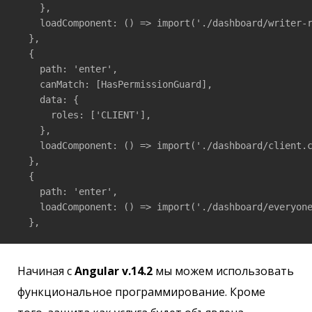
    },

    loadComponent: () => import('./dashboard/writer-r
  },

  {

    path: 'enter',

    canMatch: [HasPermissionGuard],

    data: {

      roles: ['CLIENT'],

    },

    loadComponent: () => import('./dashboard/client.c
  },

  {

    path: 'enter',

    loadComponent: () => import('./dashboard/everyone
  },
Начиная с
Angular v.14.2
мы можем использовать
функциональное программирование. Кроме