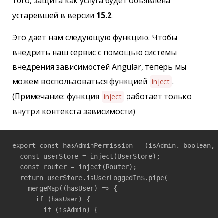
того, защита как услуга будет объявлена
устаревшей в версии
15.2
.
Это дает нам следующую функцию. Чтобы
внедрить наш сервис с помощью системы
внедрения зависимостей Angular, теперь мы
можем воспользоваться функцией
.
inject
(Примечание: функция
работает только
inject
внутри контекста зависимости)
export const hasAdminPermission = (isAdmin: boolean, 
  const userStore = inject(UserStore);

  const router = inject(Router);

  return userStore.isUserLoggedIn$.pipe(

    mergeMap((hasUser) => {

      if (hasUser) {

        if (isAdmin) {
