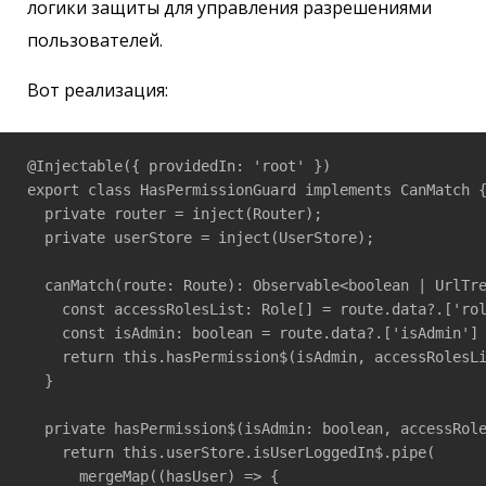
логики защиты для управления разрешениями
пользователей.
Вот реализация:
@Injectable({ providedIn: 'root' })

export class HasPermissionGuard implements CanMatch {
  private router = inject(Router);

  private userStore = inject(UserStore);

  canMatch(route: Route): Observable<boolean | UrlTre
    const accessRolesList: Role[] = route.data?.['rol
    const isAdmin: boolean = route.data?.['isAdmin'] 
    return this.hasPermission$(isAdmin, accessRolesLi
  }

  private hasPermission$(isAdmin: boolean, accessRole
    return this.userStore.isUserLoggedIn$.pipe(

      mergeMap((hasUser) => {
