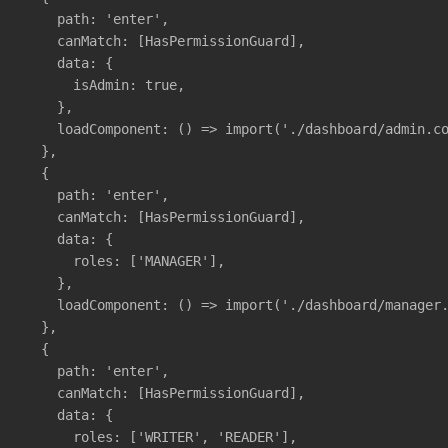
    path: 'enter',

    canMatch: [HasPermissionGuard],

    data: {

      isAdmin: true,

    },

    loadComponent: () => import('./dashboard/admin.co
  },

  {

    path: 'enter',

    canMatch: [HasPermissionGuard],

    data: {

      roles: ['MANAGER'],

    },

    loadComponent: () => import('./dashboard/manager.
  },

  {

    path: 'enter',

    canMatch: [HasPermissionGuard],

    data: {

      roles: ['WRITER', 'READER'],
