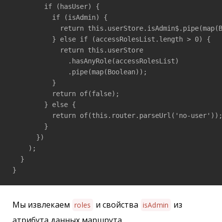
        if (hasUser) {

          if (isAdmin) {

            return this.userStore.isAdmin$.pipe(map(B
          } else if (accessRolesList.length > 0) {

            return this.userStore

              .hasAnyRole(accessRolesList)

              .pipe(map(Boolean));

          }

          return of(false);

        } else {

          return of(this.router.parseUrl('no-user'));
        }

      })

    );

  }

}
Мы извлекаем
и свойства
из
roles
isAdmin
атрибута данных маршрута.