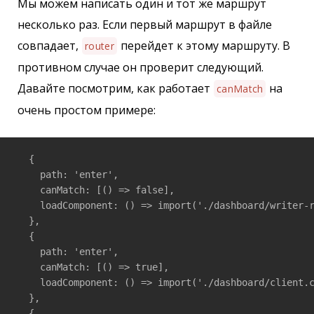
Мы можем написать один и тот же маршрут
несколько раз. Если первый маршрут в файле
совпадает,
перейдет к этому маршруту. В
router
противном случае он проверит следующий.
Давайте посмотрим, как работает
на
canMatch
очень простом примере:
  {

    path: 'enter',

    canMatch: [() => false],

    loadComponent: () => import('./dashboard/writer-r
  },

  {

    path: 'enter',

    canMatch: [() => true],

    loadComponent: () => import('./dashboard/client.c
  },

  {
