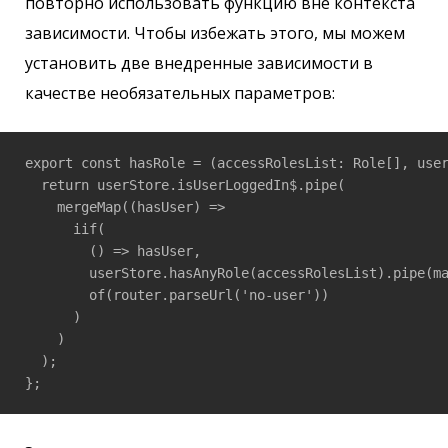
повторно использовать функцию вне контекста
зависимости. Чтобы избежать этого, мы можем
установить две внедренные зависимости в
качестве необязательных параметров:
export const hasRole = (accessRolesList: Role[], user
  return userStore.isUserLoggedIn$.pipe(

    mergeMap((hasUser) =>

      iif(

        () => hasUser,

        userStore.hasAnyRole(accessRolesList).pipe(ma
        of(router.parseUrl('no-user'))

      )

    )

  );

};