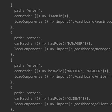
  {

    path: 'enter',

    canMatch: [() => isAdmin()],

    loadComponent: () => import('./dashboard/admin.co
  },

  {

    path: 'enter',

    canMatch: [() => hasRole(['MANAGER'])],

    loadComponent: () => import('./dashboard/manager.
  },

  {

    path: 'enter',

    canMatch: [() => hasRole(['WRITER', 'READER'])],

    loadComponent: () => import('./dashboard/writer-r
  },

  {

    path: 'enter',

    canMatch: [() => hasRole(['CLIENT'])],

    loadComponent: () => import('./dashboard/client.c
  },
