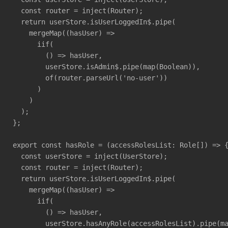
  const router = inject(Router);

  return userStore.isUserLoggedIn$.pipe(

    mergeMap((hasUser) =>

      iif(

        () => hasUser,

        userStore.isAdmin$.pipe(map(Boolean)),

        of(router.parseUrl('no-user'))

      )

    )

  );

};

export const hasRole = (accessRolesList: Role[]) => {
  const userStore = inject(UserStore);

  const router = inject(Router);

  return userStore.isUserLoggedIn$.pipe(

    mergeMap((hasUser) =>

      iif(

        () => hasUser,

        userStore.hasAnyRole(accessRolesList).pipe(ma