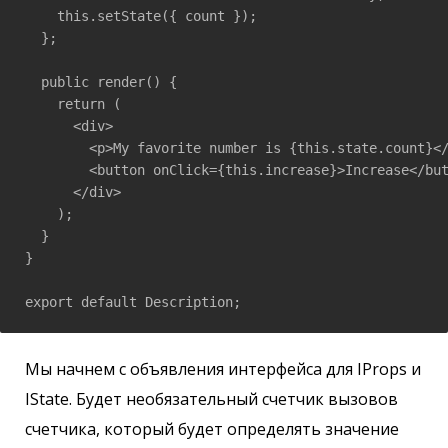
    this.setState({ count });

  };

  public render() {

    return (

      <div>

        <p>My favorite number is {this.state.count}</
        <button onClick={this.increase}>Increase</but
      </div>

    );

  }

}

export default Description;
Мы начнем с объявления интерфейса для IProps и
IState. Будет необязательный счетчик вызовов
счетчика, который будет определять значение