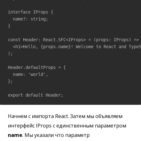
interface IProps {

  name?: string;

}

const Header: React.SFC<IProps> = (props: IProps) => 
  <h1>Hello, {props.name}! Welcome to React and TypeS
);

Header.defaultProps = {

  name: 'world',

};

export default Header;
Начнем с импорта React. Затем мы объявляем
интерфейс IProps с единственным параметром
name
. Мы указали что параметр