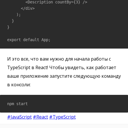
        <Description countBy={3} />

      </div>

    );

  }

}

export default App;
И это все, что вам нужно для начала работы с
TypeScript в React! Чтобы увидеть, как работает
ваше приложение запустите следующую команду
в консоли:
#JavaScript
#React
#TypeScript