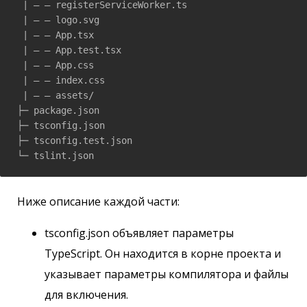
 | — — registerServiceWorker.ts

 | — — logo.svg

 | — — App.tsx

 | — — App.test.tsx

 | — — App.css

 | — — index.css

 | — — assets/

├─ package.json

├─ tsconfig.json

├─ tsconfig.test.json

└─ tslint.json
Ниже описание каждой части:
tsconfig.json объявляет параметры
TypeScript. Он находится в корне проекта и
указывает параметры компилятора и файлы
для включения.