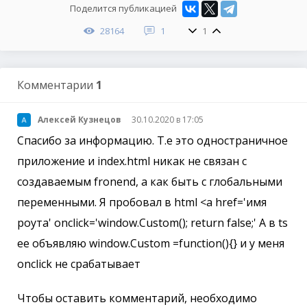
Поделится публикацией
28164
1
1
Комментарии
1
Алексей Кузнецов
30.10.2020 в 17:05
Спасибо за информацию. Т.е это одностраничное
приложение и index.html никак не связан с
создаваемым fronend, а как быть с глобальными
переменными. Я пробовал в html <a href='имя
роута' onclick='window.Custom(); return false;' A в ts
ее объявляю window.Custom =function(){} и у меня
onclick не срабатывает
Чтобы оставить комментарий, необходимо