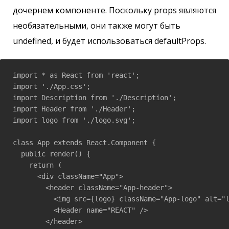
дочернем компоненте. Поскольку props являются
необязательными, они также могут быть
undefined, и будет использоваться defaultProps.
import * as React from 'react';

import './App.css';

import Description from './Description';

import Header from './Header';

import logo from './logo.svg';

class App extends React.Component {

  public render() {

    return (

      <div className="App">

        <header className="App-header">

          <img src={logo} className="App-logo" alt="l
          <Header name="REACT" />

        </header>
