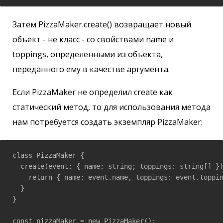
Затем PizzaMaker.create() возвращает новый
объект - не класс - со свойствами name и
toppings, определенными из объекта,
переданного ему в качестве аргумента.
Если PizzaMaker не определил create как
статический метод, то для использования метода
нам потребуется создать экземпляр PizzaMaker:
class PizzaMaker {

  create(event: { name: string; toppings: string[] })
    return { name: event.name, toppings: event.toppin
  }

}

const pizzaMaker = new PizzaMaker();
