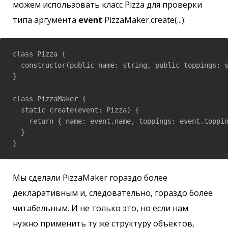
можем использовать класс Pizza для проверки
типа аргумента
event
PizzaMaker.create(...):
class Pizza {

  constructor(public name: string, public toppings: s
}

class PizzaMaker {

  static create(event: Pizza) {

    return { name: event.name, toppings: event.toppin
  }

}
Мы сделали PizzaMaker гораздо более
декларативным и, следовательно, гораздо более
читабельным. И не только это, но если нам
нужно применить ту же структуру объектов,