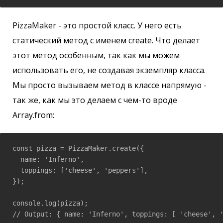
PizzaMaker - это простой класс. У него есть
статический метод с именем create. Что делает
этот метод особенным, так как мы можем
использовать его, не создавая экземпляр класса.
Мы просто вызываем метод в классе напрямую -
так же, как мы это делаем с чем-то вроде
Array.from:
const pizza = PizzaMaker.create({

  name: 'Inferno',

  toppings: ['cheese', 'peppers'],

});

console.log(pizza);
