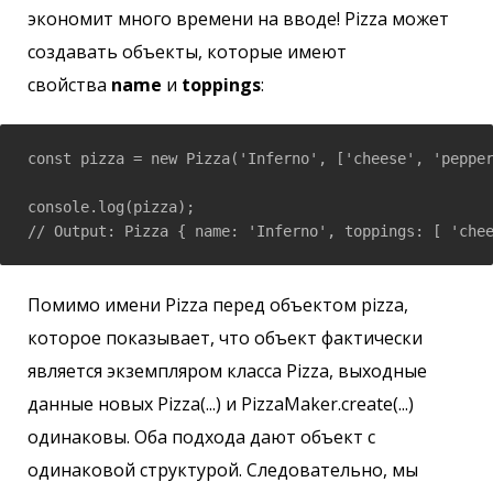
экономит много времени на вводе! Pizza может
создавать объекты, которые имеют
свойства
name
и
toppings
:
const pizza = new Pizza('Inferno', ['cheese', 'pepper
console.log(pizza);

Помимо имени Pizza перед объектом pizza,
которое показывает, что объект фактически
является экземпляром класса Pizza, выходные
данные новых Pizza(...) и PizzaMaker.create(...)
одинаковы. Оба подхода дают объект с
одинаковой структурой. Следовательно, мы