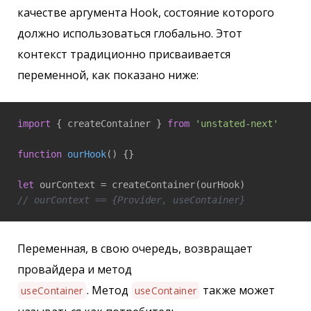
качестве аргумента Hook, состояние которого
должно использоваться глобально. Этот
контекст традиционно присваивается
переменной, как показано ниже:
import
 { createContainer } 
from
'unstated-next'
function
ourHook
(
) 
{}

let
// ourContext == {Provider, useContainer}
Переменная, в свою очередь, возвращает
провайдера и метод
. Метод
также может
useContainer
useContainer