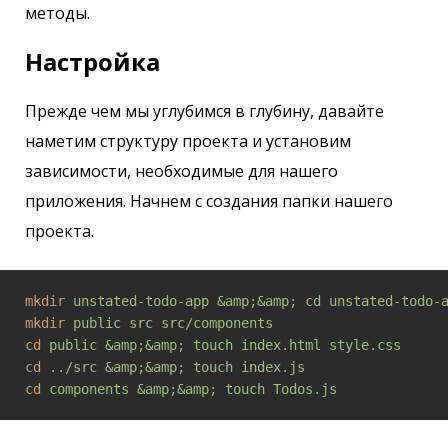
методы.
Настройка
Прежде чем мы углубимся в глубину, давайте
наметим структуру проекта и установим
зависимости, необходимые для нашего
приложения. Начнем с создания папки нашего
проекта.
mkdir
unstated-todo-app &amp;&amp; cd unstated-todo-
mkdir
public src src/components
cd
public &amp;&amp; touch index.html style.css
cd
../src &amp;&amp; touch index.js
cd
components &amp;&amp; touch Todos.js