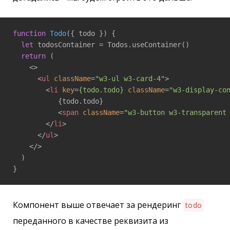
function
Todo
(
{ todo }
) 
{

let
 todosContainer = Todos.useContainer()

return
 (

<>
<
ul
className
=
"w3-ul w3-card-4"
>
<
li
key
=
{todo.todo}
className
=
"w3-display-co
           {todo.todo}

<
span
className
=
"w3-button w3-transparent
</
li
>
</
ul
>
</>
  )

}
Компонент выше отвечает за рендеринг
todo
переданного в качестве реквизита из