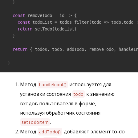
  }

const
 removeTodo = 
id
 =>
 {

const
 todoList = todos.filter(
todo
 =>
 todo.todo !
return
 setTodo(todoList)

  }

return
 { todos, todo, addTodo, removeTodo, handleIn
}
Метод
используется для
handleInput()
установки состояния
к значению
todo
входов пользователя в форме,
используя обработчик состояния
.
setTodoItem
Метод
добавляет элемент to-do
addTodo()