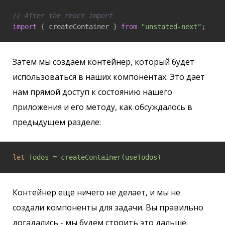
// After the react import
import
 { createContainer } 
from
"unstated-next"
;
Затем мы создаем контейнер, который будет
использоваться в наших компонентах. Это дает
нам прямой доступ к состоянию нашего
приложения и его методу, как обсуждалось в
предыдущем разделе:
let
Todos = createContainer(useTodos)
Контейнер еще ничего не делает, и мы не
создали компоненты для задачи. Вы правильно
догадались - мы будем строить это дальше.