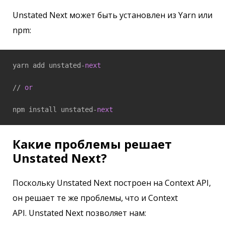
Unstated Next может быть установлен из Yarn или
npm:
yarn add unstated-
next
// 
or
npm install unstated-
next
Какие проблемы решает
Unstated Next?
Поскольку Unstated Next построен на Context API,
он решает те же проблемы, что и Context
API. Unstated Next позволяет нам: