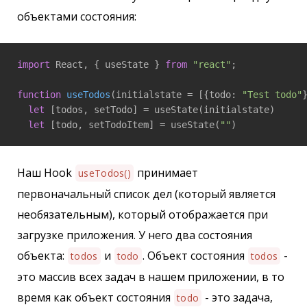
объектами состояния:
import
 React, { useState } 
from
"react"
;

function
useTodos
(
initialstate = [{todo: 
"Test todo"
let
 [todos, setTodo] = useState(initialstate)

let
 [todo, setTodoItem] = useState(
""
)
Наш Hook
принимает
useTodos()
первоначальный список дел (который является
необязательным), который отображается при
загрузке приложения. У него два состояния
объекта:
и
. Объект состояния
-
todos
todo
todos
это массив всех задач в нашем приложении, в то
время как объект состояния
- это задача,
todo