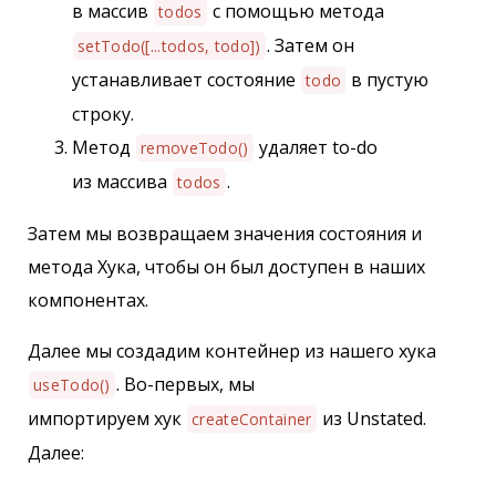
в массив
с помощью метода
todos
. Затем он
setTodo([...todos, todo])
устанавливает состояние
в пустую
todo
строку.
Метод
удаляет to-do
removeTodo()
из массива
.
todos
Затем мы возвращаем значения состояния и
метода Хука, чтобы он был доступен в наших
компонентах.
Далее мы создадим контейнер из нашего хука
. Во-первых, мы
useTodo()
импортируем хук
из Unstated.
createContainer
Далее: