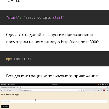
там на:
"
start
": "
react-scripts 
start
"
Сделав это, давайте запустим приложение и
посмотрим на него вживую http://localhost:3000:
npm
 run start
Вот демонстрация используемого приложения: