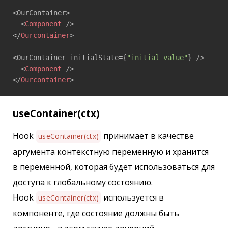
<OurContainer>

<
Component
 />
</
Ourcontainer
>
<OurContainer initialState={
"initial value"
} />

<
Component
 />
</
Ourcontainer
>
useContainer(ctx)
Hook
принимает в качестве
useContainer(ctx)
аргумента контекстную переменную и хранится
в переменной, которая будет использоваться для
доступа к глобальному состоянию.
Hook
используется в
useContainer(ctx)
компоненте, где состояние должны быть