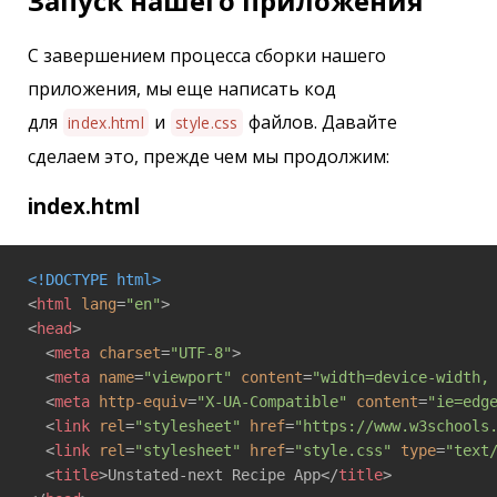
Запуск нашего приложения
С завершением процесса сборки нашего
приложения, мы еще написать код
для
и
файлов. Давайте
index.html
style.css
сделаем это, прежде чем мы продолжим:
index.html
<!DOCTYPE html>
<
html
lang
=
"en"
>
<
head
>
<
meta
charset
=
"UTF-8"
>
<
meta
name
=
"viewport"
content
=
"width=device-width,
<
meta
http-equiv
=
"X-UA-Compatible"
content
=
"ie=edg
<
link
rel
=
"stylesheet"
href
=
"https://www.w3schools
<
link
rel
=
"stylesheet"
href
=
"style.css"
type
=
"text
<
title
>
Unstated-next Recipe App
</
title
>