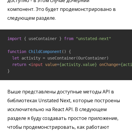
доступно - в этом случае дочерний
компонент. Это будет продемонстрировано в
следующем разделе.
import
 { useContainer } 
from
"unstated-next"
function
ChildComponent
(
) 
{

let
 activity = useContainer(OurContainer)

return
<
input
value
=
{activity.value}
onChange
=
{act
}
Выше представлены доступные методы API в
библиотеках Unstated Next, которые построены
исключительно на React API. В следующем
разделе я буду создавать простое приложение,
чтобы продемонстрировать, как работают