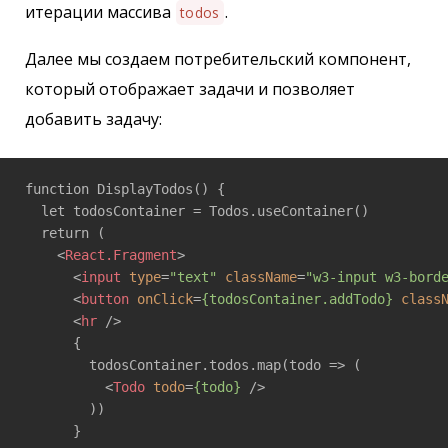
итерации массива
.
todos
Далее мы создаем потребительский компонент,
который отображает задачи и позволяет
добавить задачу:
function DisplayTodos() {  

  let todosContainer = Todos.useContainer()

  return (

<
React.Fragment
>
<
input
type
=
"text"
className
=
"w3-input w3-bord
<
button
onClick
=
{todosContainer.addTodo}
class
<
hr
 />
      {

        todosContainer.todos.map(todo => (

<
Todo
todo
=
{todo}
 />
        ))

      }
