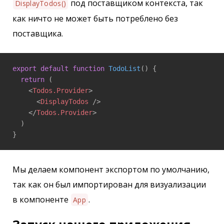
под поставщиком контекста, так
DisplayTodos()
как ничто не может быть потреблено без
поставщика.
export
default
function
TodoList
(
) 
{

return
 (

<
Todos.Provider
>
<
DisplayTodos
 />
</
Todos.Provider
>
  )

}
Мы делаем компонент экспортом по умолчанию,
так как он был импортирован для визуализации
в компоненте
.
App