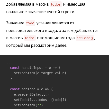
добавляемая в массив
и имеющая
todos
начальное значение пустой строки.
Значение
устанавливается из
todo
пользовательского ввода, а затем добавляется
в массив
с помощью метода
,
todos
setTodo()
который мы рассмотрим далее.
...

const
 handleInput = 
e
 =>
 {

    setTodoItem(e.target.value)

  }

const
 addTodo = 
e
 =>
 {

    e.preventDefault()

    setTodo([...todos, {todo}])

    setTodoItem(
""
)
