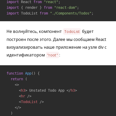
import
 React 
from
"react"
import
 { render } 
from
"react-dom"
import
 TodoList 
from
"./Components/Todos"
;
Не волнуйтесь, компонент
будет
TodoList
построен после этого. Далее мы сообщаем React
визуализировать наше приложение на узле div с
идентификатором
:
"root"
function
App
(
) 
{

return
 (

<>
<
h3
>
 Unstated Todo App 
</
h3
>
<
hr
 />
<
TodoList
 />
</>
  )
