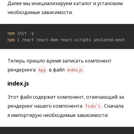
Далее мы инициализируем каталог и установим
необходимые зависимости.
npm
npm
 i react react-dom react-scripts unstated-next
Теперь пришло время записать компонент
рендеринга
в файл
App
index.js.
index.js
Этот файл содержит компонент, отвечающий за
рендеринг нашего компонента
. Сначала
Todo``s
я импортирую необходимые зависимости: