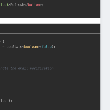
fied}
>
Refresh
</
button
>
;

>
 {

] = useState<
boolean
>(
false
);

andle the email verification
ied };
