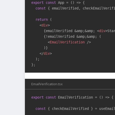
export
const
 App = 
()
 =>
 {

const
 { emailVerified, checkEmailVerifi
return
 (

<
div
>
      {emailVerified &amp;&amp; 
<
div
>
Sta
      {!emailVerified &amp;&amp; (

<
EmailVerification
 />
      )}

</
div
>
  );

};
EmailVerification.tsx
export
const
 EmailVerification = 
()
 =>
 {

const
 { checkEmailVerified } = useEmail