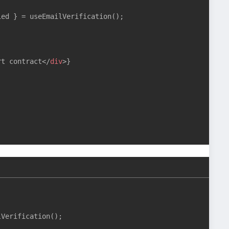
ed } = useEmailVerification();

rt contract
</
div
>
}

Verification();
