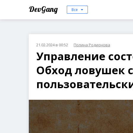
DevGang
Все
21.02.2024 в 00:52
Полина Родионова
Управление сост
Обход ловушек 
пользовательски