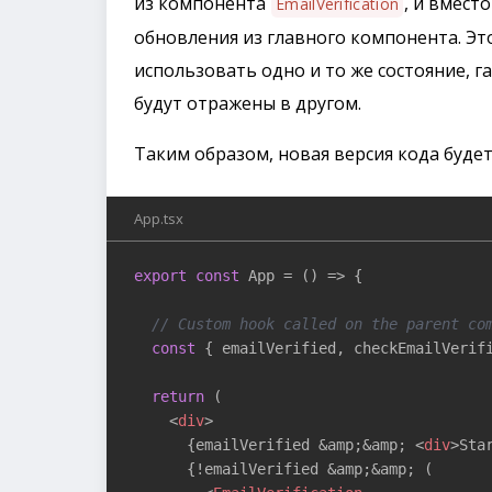
из компонента
, и вмест
EmailVerification
обновления из главного компонента. Э
использовать одно и то же состояние, 
будут отражены в другом.
Таким образом, новая версия кода буде
App.tsx
export
const
 App = 
()
 =>
 {

// Custom hook called on the parent co
const
 { emailVerified, checkEmailVerifi
return
 (

<
div
>
      {emailVerified &amp;&amp; 
<
div
>
Sta
      {!emailVerified &amp;&amp; (
