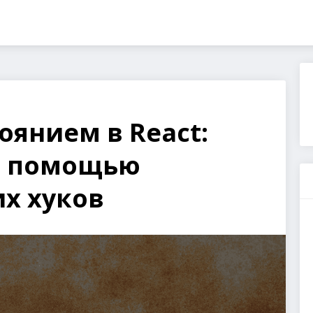
оянием в React:
с помощью
х хуков