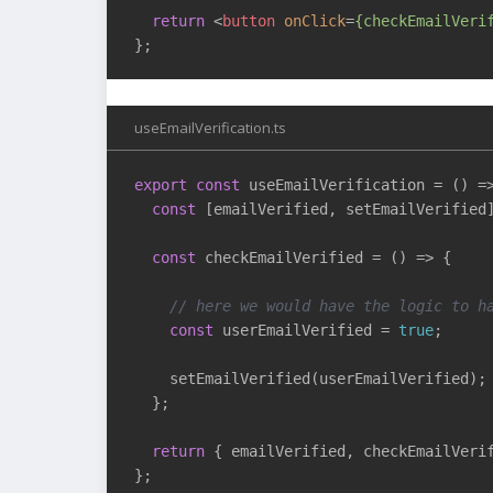
return
<
button
onClick
=
{checkEmailVeri
useEmailVerification.ts
export
const
 useEmailVerification = 
()
 =
const
 [emailVerified, setEmailVerified
const
 checkEmailVerified = 
()
 =>
 {

// here we would have the logic to h
const
 userEmailVerified = 
true
;

    setEmailVerified(userEmailVerified);

  };

return
 { emailVerified, checkEmailVerif