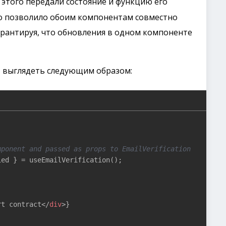
о этого передали состояние и функцию его
то позволило обоим компонентам совместно
гарантируя, что обновления в одном компоненте
т выглядеть следующим образом:
mponent and passed as props to EmailVerification
ed } = useEmailVerification();

rt contract
</
div
>
}
