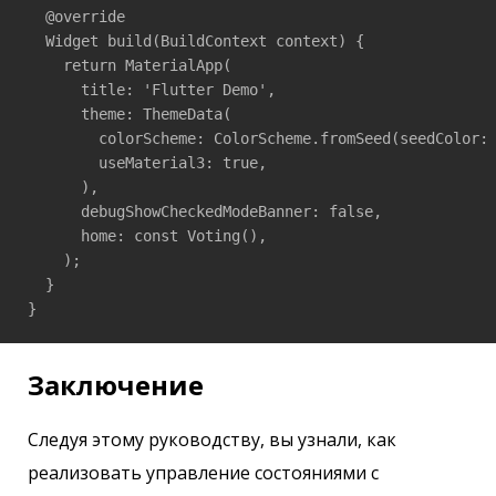
  @override

  Widget build(BuildContext context) {

    return MaterialApp(

      title: 'Flutter Demo',

      theme: ThemeData(

        colorScheme: ColorScheme.fromSeed(seedColor: 
        useMaterial3: true,

      ),

      debugShowCheckedModeBanner: false,

      home: const Voting(),

    );

  }

Заключение
Следуя этому руководству, вы узнали, как
реализовать управление состояниями с