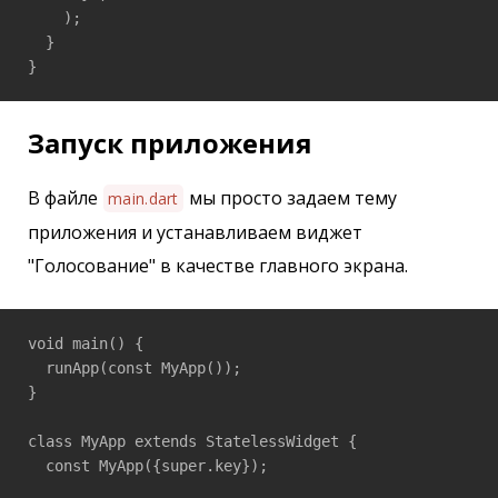
    );

  }

}
Запуск приложения
В файле
мы просто задаем тему
main.dart
приложения и устанавливаем виджет
"Голосование" в качестве главного экрана.
void main() {

  runApp(const MyApp());

}

class MyApp extends StatelessWidget {

  const MyApp({super.key});
