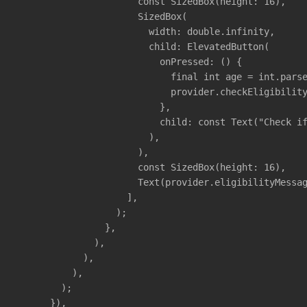
                      const SizedBox(height: 16),

                      SizedBox(

                        width: double.infinity,

                        child: ElevatedButton(

                          onPressed: () {

                            final int age = int.parse
                            provider.checkEligibility
                          },

                          child: const Text("Check if
                        ),

                      ),

                      const SizedBox(height: 16),

                      Text(provider.eligibilityMessag
                    ],

                  );

                },

              ),

            ),

          ),

        );

      }),
