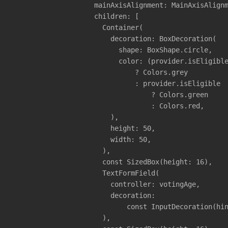
                    mainAxisAlignment: MainAxisAlignm
                    children: [

                      Container(

                        decoration: BoxDecoration(

                          shape: BoxShape.circle,

                          color: (provider.isEligible
                              ? Colors.grey

                              : provider.isEligible

                                  ? Colors.green

                                  : Colors.red,

                        ),

                        height: 50,

                        width: 50,

                      ),

                      const SizedBox(height: 16),

                      TextFormField(

                        controller: votingAge,

                        decoration:

                            const InputDecoration(hin
                      ),
