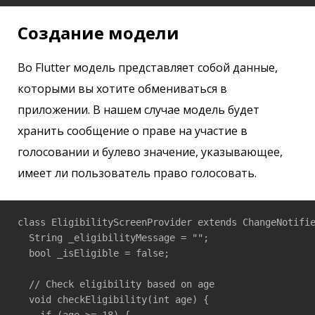
Создание модели
Во Flutter модель представляет собой данные,
которыми вы хотите обмениваться в
приложении. В нашем случае модель будет
хранить сообщение о праве на участие в
голосовании и булево значение, указывающее,
имеет ли пользователь право голосовать.
class EligibilityScreenProvider extends ChangeNotifie
  String _eligibilityMessage = "";

  bool _isEligible = false;

  // Check eligibility based on age

  void checkEligibility(int age) {

    if (age >= 18) {
