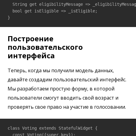
  String get eligibilityMessage => _eligibilityMessag
  bool get isEligible => _isEligible;

Построение
пользовательского
интерфейса
Теперь, когда мы получили модель данных,
давайте создадим пользовательский интерфейс.
Мы разработаем простую форму, в которой
пользователи смогут вводить свой возраст и
проверять свое право на участие в голосовании.
class Voting extends StatefulWidget {

  const Voting({super.key});
