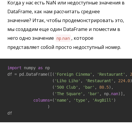
Когда у нас есть NaN или недоступные значения в
DataFrame, как нам рассчитать среднее
значение? Итак, чтобы продемонстрировать это,
мы создадим еще один DataFrame и поместим в
него одно значение
, которое
np.nan
представляет собой просто недоступный номер.
import
 numpy 
as
 np

df = pd.DataFrame([(
'Foreign Cinema'
, 
'Restaurant'
, 
                   (
'Liho Liho'
, 
'Restaurant'
, 
224.0
)
                   (
'500 Club'
, 
'bar'
, 
80.5
),

                   (
'The Square'
, 
'bar'
, np.
nan
)],

columns
=(
'name'
, 
'type'
, 
'AvgBill'
)

                 )

df