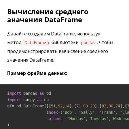
Вычисление среднего
значения DataFrame
Давайте создадим DataFrame, используя
метод
библиотеки
, чтобы
DataFrame()
pandas
продемонстрировать вычисление среднего
значения DataFrame.
Пример фрейма данных:
import
 pandas 
as
import
 numpy 
as
 np

df= pd.DataFrame([[
51
,
92
,
14
],[
71
,
60
,
20
],[
82
,
86
,
74
],[
index
=(
'Bob'
, 
'Sally'
, 
'Frank'
, 
'Cl
columns
=(
'Monday'
,
'Tuesday'
,
'Wednes
)
