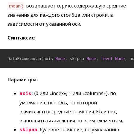
возвращает серию, содержащую средние
mean()
значения для каждого столбца или строки, в
зависимости от указанной оси.
Синтаксис:
DataFrame.mean(axis=
None
, skipna=
None
, 
level
=
None
, n
Параметры:
:
{0 или «index», 1 или «columns»}, по
axis
умолчанию нет. Ось, по которой
вычисляются средние значения. Если нет,
выполнять вычисления по всем элементам.
:
булевое значение, по умолчанию
skipna