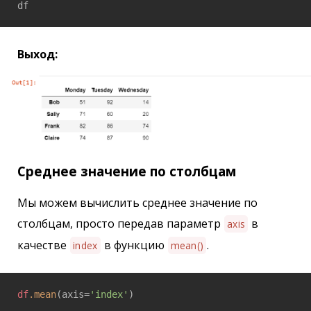
df
Выход:
Среднее значение по столбцам
Мы можем вычислить среднее значение по
столбцам, просто передав параметр
в
axis
качестве
в функцию
.
index
mean()
df
.mean
(axis=
'index'
)