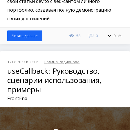
свои статьи dev.to с веб-сайтом личного
портфолио, создавая полную демонстрацию
своих достижений.
58
0
0
Читать дальше
17.08.2023 в 23:06
Полина Родионова
useCallback: Руководство,
сценарии использования,
примеры
FrontEnd