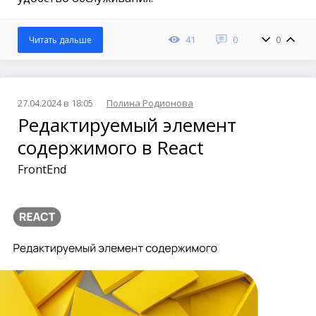
41
0
0
Читать дальше
27.04.2024 в 18:05
Полина Родионова
Редактируемый элемент
содержимого в React
FrontEnd