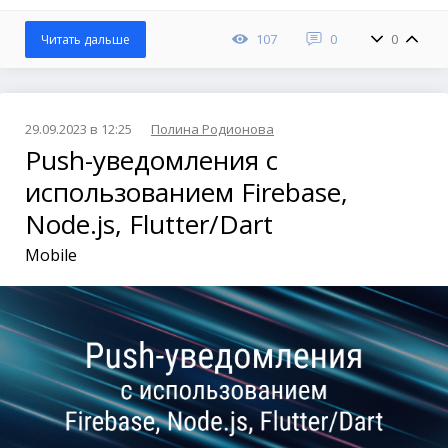
107
0
0
Читать дальше
29.09.2023 в 12:25
Полина Родионова
Push-уведомления с
использованием Firebase,
Node.js, Flutter/Dart
Mobile