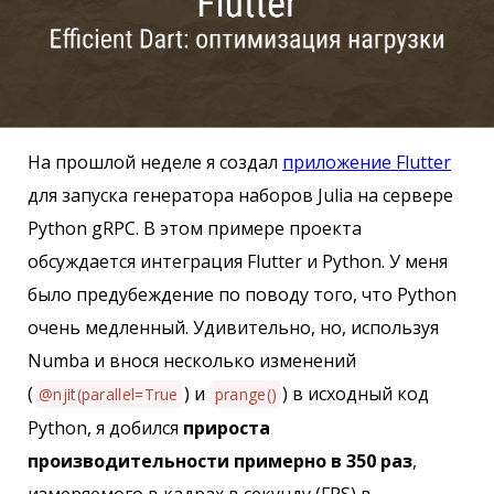
На прошлой неделе я создал
приложение Flutter
для запуска генератора наборов Julia на сервере
Python gRPC. В этом примере проекта
обсуждается интеграция Flutter и Python. У меня
было предубеждение по поводу того, что Python
очень медленный. Удивительно, но, используя
Numba и внося несколько изменений
(
) и
) в исходный код
@njit(parallel=True
prange()
Python, я добился
прироста
производительности примерно в 350 раз
,
измеряемого в кадрах в секунду (FPS) в