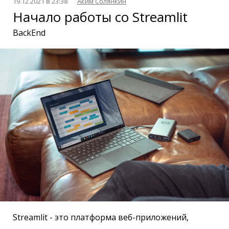
19.12.2021 в 23:38
Аким Солянкин
Начало работы со Streamlit
BackEnd
Streamlit - это платформа веб-приложений,