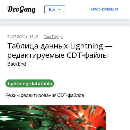
DevGang
Авторизоваться
Все
24.07.2024 в 16:46
Тим Тоуди
Таблица данных Lightning —
редактируемые CDT-файлы
BackEnd