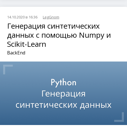
14.10.2020 в 16:36
LegGnom
Генерация синтетических
данных с помощью Numpy и
Scikit-Learn
BackEnd