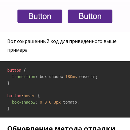
Вот сокращенный код для приведенного выше
примера:
button
 {

transition
: box-shadow 
180ms
 ease-in;

}

button
:hover
 {

box-shadow
: 
0
0
0
3px
 tomato;

Обновление метода отладки