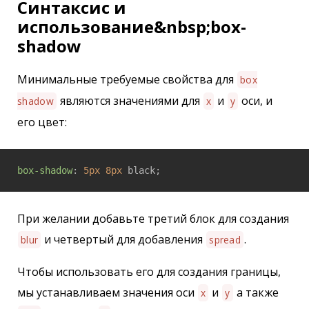
Синтаксис и
использование&nbsp;box-
shadow
Минимальные требуемые свойства для
box
являются значениями для
и
оси, и
shadow
x
y
его цвет:
box-shadow
: 
5px
8px
При желании добавьте третий блок для создания
и четвертый для добавления
.
blur
spread
Чтобы использовать его для создания границы,
мы устанавливаем значения оси
и
а также
x
y