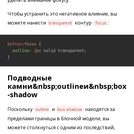
уделять внимание фокусу.
Чтобы устранить это негативное влияние, вы
можете нанести
контур
:
transparent
:focus
button
:focus
 {

outline
: 
2px
 solid transparent;

Подводные
камни&nbsp;outlineи&nbsp;box
-shadow
Поскольку
и
находятся за
outline
box-shadow
пределами границы в блочной модели, вы
можете столкнуться с одним из последствий,