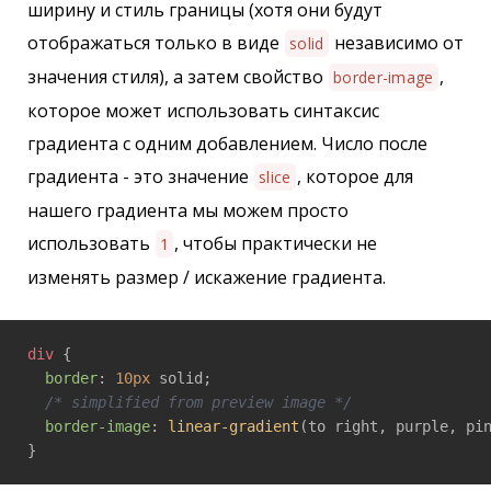
ширину и стиль границы (хотя они будут
отображаться только в виде
независимо от
solid
значения стиля), а затем свойство
,
border-image
которое может использовать синтаксис
градиента с одним добавлением. Число после
градиента - это значение
, которое для
slice
нашего градиента мы можем просто
использовать
, чтобы практически не
1
изменять размер / искажение градиента.
div
 {

border
: 
10px
 solid;

/* simplified from preview image */
border-image
: 
linear-gradient
(to right, purple, pi