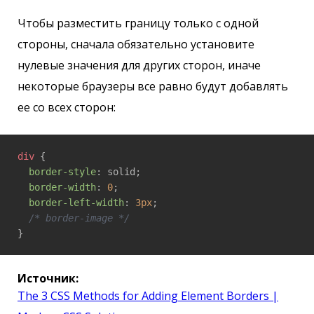
Чтобы разместить границу только с одной
стороны, сначала обязательно установите
нулевые значения для других сторон, иначе
некоторые браузеры все равно будут добавлять
ее со всех сторон:
div
 {

border-style
: solid;

border-width
: 
0
;

border-left-width
: 
3px
;

/* border-image */
Источник:
The 3 CSS Methods for Adding Element Borders |