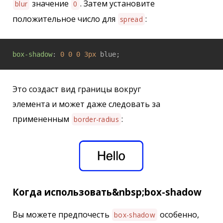
значение
. Затем установите
blur
0
положительное число для
:
spread
box-shadow
: 
0
0
0
3px
Это создаст вид границы вокруг
элемента и может даже следовать за
примененным
:
border-radius
Когда использовать&nbsp;box-shadow
Вы можете предпочесть
особенно,
box-shadow