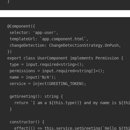
}
@Component({

 selector: 'app-user',

 templateUrl: `app.component.html`,

 changeDetection: ChangeDetectionStrategy.OnPush,

})

export class UserComponent implements Permission {

 type = input.required<string>();

 permissions = input.required<string[]>();

 name = input('N/A');

 service = inject(GREETING_TOKEN);

 getGreeting(): string {

   return `I am a ${this.type()} and my name is ${thi
 }

 constructor() {

   effect(() => this.service.setGreeting(`Hello ${thi