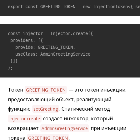
export const GREETING_TOKEN = new InjectionToken<{ s
const injector = Injector.create({

 providers: [{

   provide: GREETING_TOKEN,

   useClass: AdminGreetingService

 }]}

);
Токен
— это токен инъекции,
GREETING_TOKEN
предоставляющий объект, реализующий
функцию
. Статический метод
setGreeting
создает инжектор, который
Injector.create
возвращает
при инъекции
AdminGreetingService
токена
.
GREETING_TOKEN