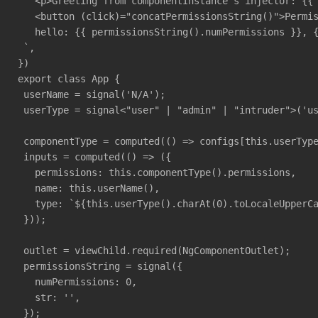
   <p>Greeting from componentInstance's injector: {{ 
   <button (click)="concatPermissionsString()">Permis
   hello: {{ permissionsString().numPermissions }}, {
 `,

})

export class App {

 userName = signal('N/A');

 userType = signal<"user" | "admin" | "intruder">('us
 componentType = computed(() => configs[this.userType
 inputs = computed(() => ({

   permissions: this.componentType().permissions,

   name: this.userName(),

   type: `${this.userType().charAt(0).toLocaleUpperCa
 }));

 outlet = viewChild.required(NgComponentOutlet);

 permissionsString = signal({

   numPermissions: 0,

   str: '',

 });
