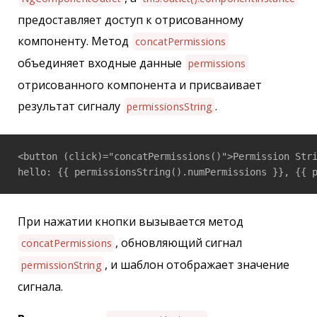
предоставляет доступ к отрисованному
компоненту. Метод
concatPermissions
объединяет входные данные
permissions
отрисованного компонента и присваивает
результат сигналу
.
permissionsString
<button (click)="concatPermissions()">Permission Stri
hello: {{ permissionsString().numPermissions }}, {{ 
При нажатии кнопки вызывается метод
, обновляющий сигнал
concatPermissions
, и шаблон отображает значение
permissionString
сигнала.