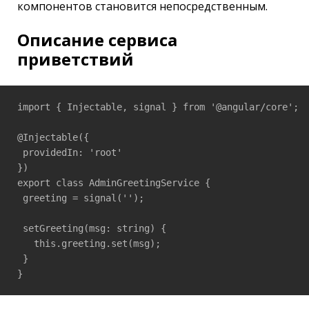
компонентов становится непосредственным.
Описание сервиса
приветствий
import { Injectable, signal } from '@angular/core';

@Injectable({

 providedIn: 'root'

})

export class AdminGreetingService {

 greeting = signal('');

 setGreeting(msg: string) {

   this.greeting.set(msg);

 }

}