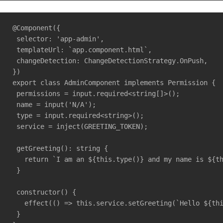
@Component({

 selector: 'app-admin',

 templateUrl: `app.component.html`,

 changeDetection: ChangeDetectionStrategy.OnPush,

})

export class AdminComponent implements Permission {

 permissions = input.required<string[]>();

 name = input('N/A');

 type = input.required<string>();

 service = inject(GREETING_TOKEN);

 getGreeting(): string {

   return `I am an ${this.type()} and my name is ${th
 }

 constructor() {

   effect(() => this.service.setGreeting(`Hello ${thi
 }
