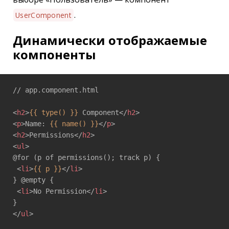
.
UserComponent
Динамически отображаемые
компоненты
// app.component.html

<
h2
>
{{ type() }}
 Component
</
h2
>
<
p
>
Name: 
{{ name() }}
</
p
>
<
h2
>
Permissions
</
h2
>
<
ul
>
@for (p of permissions(); track p) {

<
li
>
{{ p }}
</
li
>
} @empty {

<
li
>
No Permission
</
li
>
</
ul
>