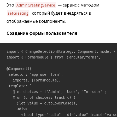
Это
— сервис с методом
AdminGreetingService
, который будет внедряться в
setGreeting
отображаемые компоненты.
Создание формы пользователя
import { ChangeDetectionStrategy, Component, model } 
import { FormsModule } from '@angular/forms';

@Component({

 selector: 'app-user-form',

   imports: [FormsModule],

 template: `

   @let choices = ['Admin', 'User', 'Intruder'];  

   @for (c of choices; track c) {

     @let value = c.toLowerCase();

     <div>

       <input type="radio" [id]="value" [name]="value