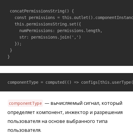
 concatPermissionsString() {

   const permissions = this.outlet().componentInstanc
   this.permissionsString.set({

     numPermissions: permissions.length,

     str: permissions.join(',')

   });

 }

}
componentType = computed(() => configs[this.userType
— вычисляемый сигнал, который
componentType
определяет компонент, инжектор и разрешения
пользователя на основе выбранного типа
пользователя.