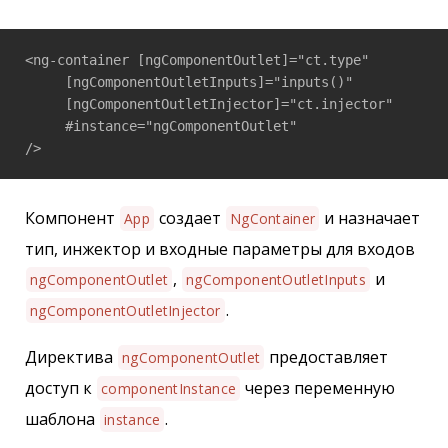
<ng-container [ngComponentOutlet]="ct.type"

     [ngComponentOutletInputs]="inputs()"

     [ngComponentOutletInjector]="ct.injector" 

     #instance="ngComponentOutlet"

/>
Компонент
создает
и назначает
App
NgContainer
тип, инжектор и входные параметры для входов
,
и
ngComponentOutlet
ngComponentOutletInputs
.
ngComponentOutletInjector
Директива
предоставляет
ngComponentOutlet
доступ к
через переменную
componentInstance
шаблона
.
instance