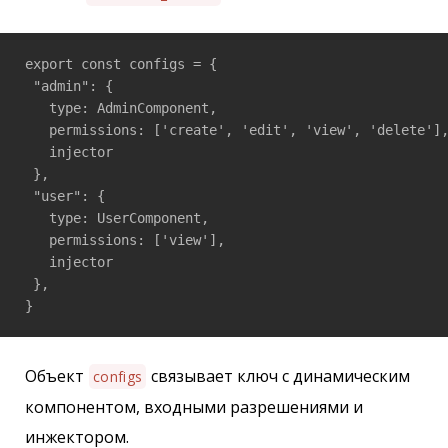
export const configs = {

 "admin": {

   type: AdminComponent,

   permissions: ['create', 'edit', 'view', 'delete'],
   injector

 },

 "user": {

   type: UserComponent,

   permissions: ['view'],

   injector

 },

}
Объект
связывает ключ с динамическим
configs
компонентом, входными разрешениями и
инжектором.