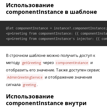
Использование
componentInstance в шаблоне
@let componentInstance = instance?.componentInstance;
<p>Greeting from componentInstance: {{ componentInsta
<p>Greeting from componentInstance's injector: {{ co
В строчном шаблоне можно получить доступ к
методу
через
и
getGreeting
componentInstance
отобразить его значение. Также доступен сервис
и отображение значения
AdminGreetingService
сигнала
.
greeting
Использование
componentInstance внутри