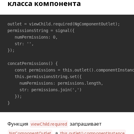
класса компонента
outlet = viewChild.required(NgComponentOutlet);

permissionsString = signal({

   numPermissions: 0,

   str: '',

});

concatPermissions() {

   const permissions = this.outlet().componentInstanc
   this.permissionsString.set({

     numPermissions: permissions.length,

     str: permissions.join(',')

   });

}
Функция
запрашивает
viewChild.required
, а
NgComponentOutlet
this.outlet().componentInstance