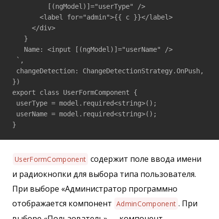
         [(ngModel)]="userType" />

       <label for="admin">{{ c }}</label>

     </div>

   }

   Name: <input [(ngModel)]="userName" />

 `,

 changeDetection: ChangeDetectionStrategy.OnPush,

})

export class UserFormComponent {

 userType = model.required<string>();

 userName = model.required<string>();

}
содержит поле ввода имени
UserFormComponent
и радиокнопки для выбора типа пользователя.
При выборе «Администратор программно
отображается компонент
. При
AdminComponent
выборе «Пользователь» — компонент