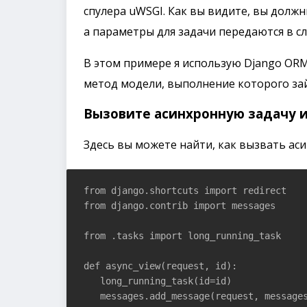
спулера uWSGI. Как вы видите, вы долж
а параметры для задачи передаются в с
В этом примере я использую Django ORM
метод модели, выполнение которого за
Вызовите асинхронную задачу и
Здесь вы можете найти, как вызвать ас
from django.shortcuts import redirect

from django.contrib import messages

from .tasks import long_running_task

def async_view(request, id):

   long_running_task(id=id)

   messages.add_message(request, messages