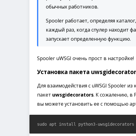
обычных работников.
Spooler работает, определяя каталог
каждый раз, когда спулер находит фа
запускает определенную функцию.
Spooler uWSGI очень прост в настройке!
Установка пакета uwsgidecorato
Для взаимодействия с uWSGI Spooler из
пакет
uwsgidecorators
. К сожалению, в 
вы можете установить ее с помощью apt
sudo apt install python3-uwsgidecorators