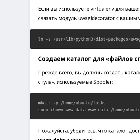
Если вы используете virtualenv для ваш
связать модуль uwsgidecorator с вашим vi
ln -s /usr/lib/python3/dist-packages/uws
Создаем каталог для «файлов с
Прежде всего, вы должны создать катал
спула», используемые Spooler:
mkdir -p /home/ubuntu/tasks

sudo chown www-data.www-data /home/ubunt
Пожалуйста, убедитесь, что каталог дос