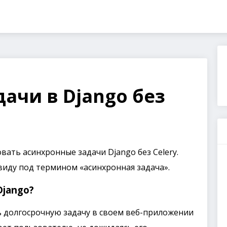
ачи в Django без
овать асинхронные задачи Django без Celery.
 виду под термином «асинхронная задача».
Django?
 долгосрочную задачу в своем веб-приложении