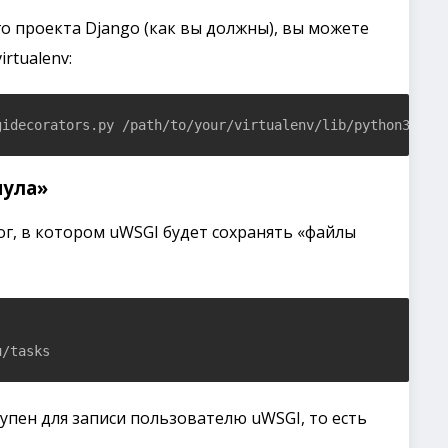
его проекта Django (как вы должны), вы можете
rtualenv:
gidecorators.py /path/to/your/virtualenv/lib/python3.6/s
пула»
ог, в котором uWSGI будет сохранять «файлы
u/tasks
тупен для записи пользователю uWSGI, то есть