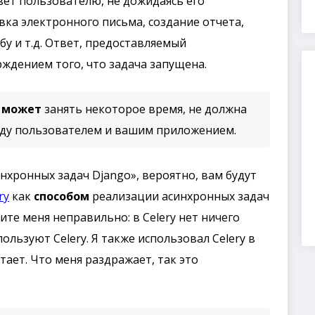
вет пользователю, не дожидаясь его
вка электронного письма, создание отчета,
у и т.д. Ответ, предоставляемый
ждением того, что задача запущена.
й
может
занять некоторое время, не должна
жду пользователем и вашим приложением.
инхронных задач Django», вероятно, вам будут
ry
как
способом
реализации асинхронных задач
те меня неправильно: в Celery нет ничего
ользуют Celery. Я также использовал Celery в
тает. Что меня раздражает, так это