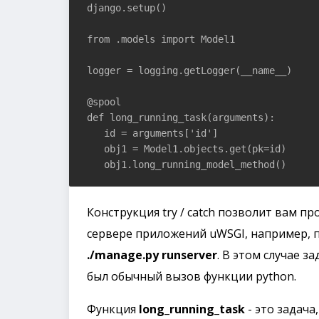
django.setup()

from .models import Model1

logger = logging.getLogger(__name__)

@spool

def long_running_task(arguments):

   id = arguments['id']

   obj1 = Model1.objects.get(pk=id)

   obj1.long_running_model_method()
Конструкция try / catch позволит вам п
сервере приложений uWSGI, например, 
./manage.py runserver
. В этом случае з
был обычный вызов функции python.
Функция
long_running_task
- это задач