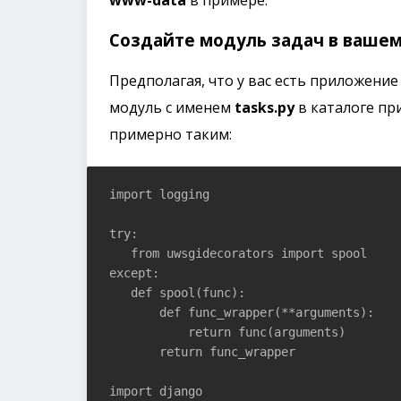
www-data
в примере.
Создайте модуль задач в ваше
Предполагая, что у вас есть приложение
модуль с именем
tasks.py
в каталоге пр
примерно таким:
import logging

try:

   from uwsgidecorators import spool

except:

   def spool(func):

       def func_wrapper(**arguments):

           return func(arguments)

       return func_wrapper

import django
