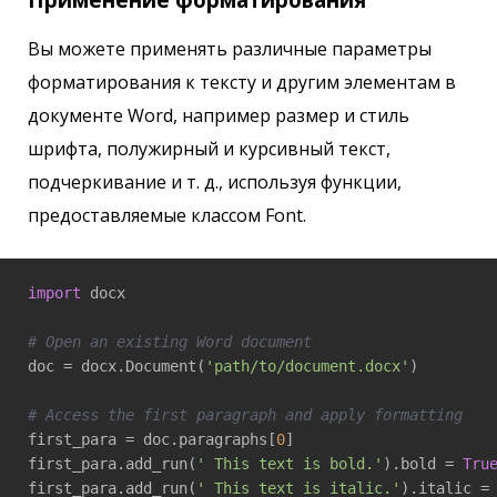
Вы можете применять различные параметры
форматирования к тексту и другим элементам в
документе Word, например размер и стиль
шрифта, полужирный и курсивный текст,
подчеркивание и т. д., используя функции,
предоставляемые классом Font.
import
 docx

# Open an existing Word document
doc = docx.Document(
'path/to/document.docx'
)

# Access the first paragraph and apply formatting
first_para = doc.paragraphs[
0
]

first_para.add_run(
' This text is bold.'
).bold = 
Tru
first_para.add_run(
' This text is italic.'
).italic =