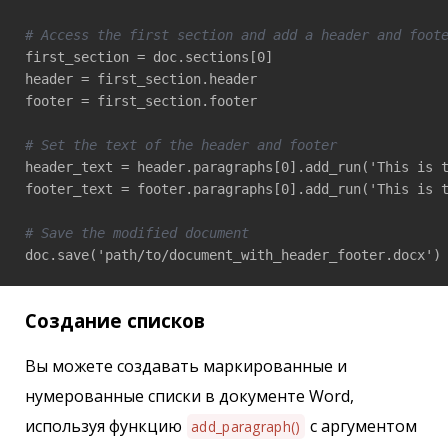
# Access the first section and add a header and foot
first_section = doc.sections[0]

header = first_section.header

footer = first_section.footer

# Set the text of the header and footer
header_text = header.paragraphs[0].add_run('This is t
footer_text = footer.paragraphs[0].add_run('This is t
# Save the modified document
doc.save('path/to/document_with_header_footer.docx')
Создание списков
Вы можете создавать маркированные и
нумерованные списки в документе Word,
используя функцию
с аргументом
add_paragraph()