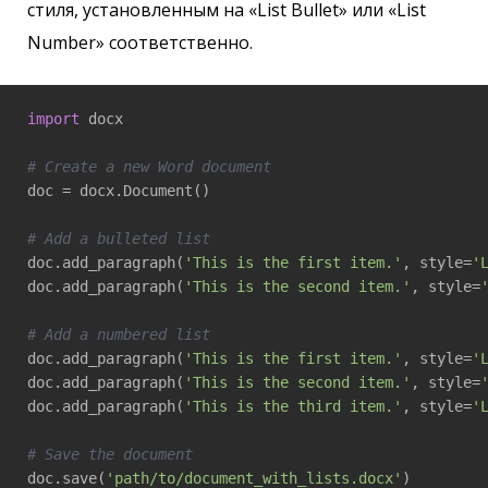
стиля, установленным на «List Bullet» или «List
Number» соответственно.
import
 docx

# Create a new Word document
doc = docx.Document()

# Add a bulleted list
doc.add_paragraph(
'This is the first item.'
, style=
'
doc.add_paragraph(
'This is the second item.'
, style=
# Add a numbered list
doc.add_paragraph(
'This is the first item.'
, style=
'
doc.add_paragraph(
'This is the second item.'
, style=
doc.add_paragraph(
'This is the third item.'
, style=
'
# Save the document
doc.save(
'path/to/document_with_lists.docx'
)