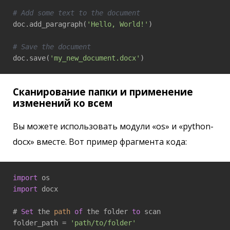
# Add some text to the document
doc.add_paragraph(
'Hello, World!'
)

# Save the document
doc.save(
'my_new_document.docx'
)
Сканирование папки и применение
изменений ко всем
Вы можете использовать модули «os» и «python-
docx» вместе. Вот пример фрагмента кода:
import
import
 docx

# 
Set
 the 
path
of
 the folder 
to
 scan

folder_path = 
'path/to/folder'