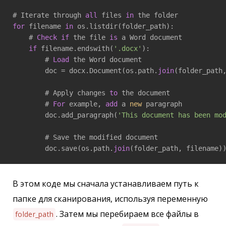
# Iterate through 
all
 files 
in
for
 filename 
in
 os.listdir(folder_path):

    # 
Check
if
 the file 
is
 a Word document

if
 filename.endswith(
'.docx'
):

        # 
Load
 the Word document

        doc = docx.Document(os.path.
join
(folder_path,
        # Apply changes 
to
 the document

        # 
For
 example, 
add
 a 
new
 paragraph

        doc.add_paragraph(
'This document has been mo
        # Save the modified document

        doc.save(os.path.
join
(folder_path, filename)
В этом коде мы сначала устанавливаем путь к
папке для сканирования, используя переменную
. Затем мы перебираем все файлы в
folder_path