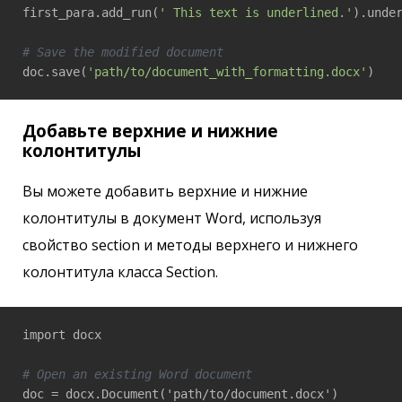
first_para.add_run(
' This text is underlined.'
).unde
# Save the modified document
doc.save(
'path/to/document_with_formatting.docx'
)
Добавьте верхние и нижние
колонтитулы
Вы можете добавить верхние и нижние
колонтитулы в документ Word, используя
свойство section и методы верхнего и нижнего
колонтитула класса Section.
import docx

# Open an existing Word document
doc = docx.Document('path/to/document.docx')
