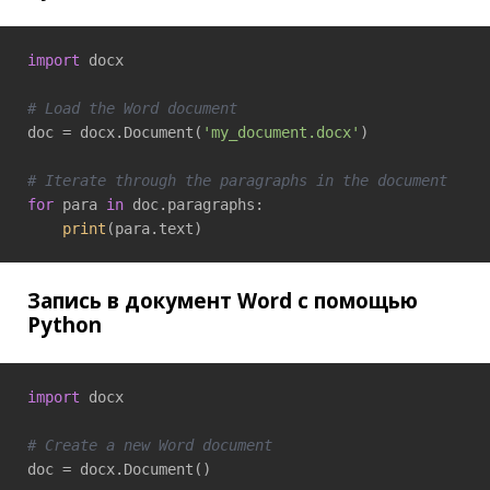
import
 docx

# Load the Word document
doc = docx.Document(
'my_document.docx'
)

# Iterate through the paragraphs in the document
for
 para 
in
 doc.paragraphs:

print
(para.text)
Запись в документ Word с помощью
Python
import
 docx

# Create a new Word document
doc = docx.Document()
