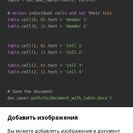
# 
Access
 individual cells 
and
set
 their 
text
table
.cell(
0
, 
0
).text = 
'Header 1'
table
.cell(
0
, 
1
).text = 
'Header 2'
table
.cell(
1
, 
0
).text = 
'Cell 1'
table
.cell(
1
, 
1
).text = 
'Cell 2'
table
.cell(
2
, 
0
).text = 
'Cell 3'
table
.cell(
2
, 
1
).text = 
'Cell 4'
# Save the document

doc.save(
'path/to/document_with_table.docx'
)
Добавить изображения
Вы можете добавлять изображения в документ