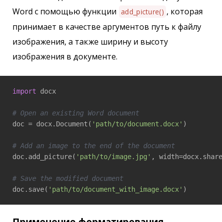
Word с помощью функции
, которая
add_picture()
принимает в качестве аргументов путь к файлу
изображения, а также ширину и высоту
изображения в документе.
import
 docx

# Open an existing Word document
doc = docx.Document(
'path/to/document.docx'
)

# Add an image to the end of the document
doc.add_picture(
'path/to/image.jpg'
, width=docx.shar
# Save the modified document
doc.save(
'path/to/document_with_image.docx'
)
Применение форматирования