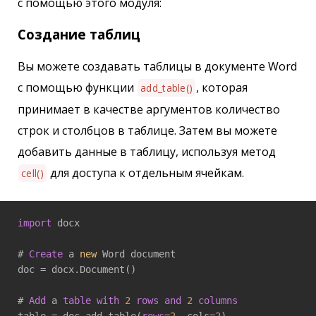
с помощью этого модуля:
Создание таблиц
Вы можете создавать таблицы в документе Word
с помощью функции
, которая
add_table()
принимает в качестве аргументов количество
строк и столбцов в таблице. Затем вы можете
добавить данные в таблицу, используя метод
для доступа к отдельным ячейкам.
cell()
import
 docx

# 
Create
 a 
new
 Word document

doc = docx.Document()

# 
Add
 a 
table
with
2
rows
and
2
columns
table = doc.add_table(
rows
=
2
, cols=
2
)
