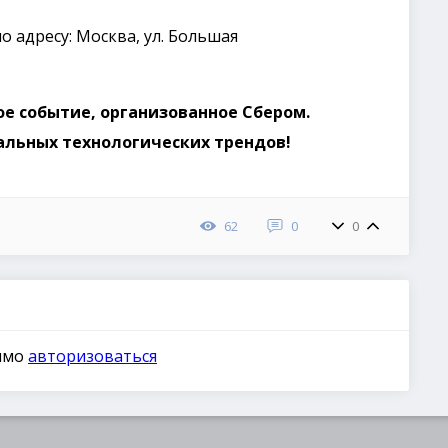
о адресу: Москва, ул. Большая
ое событие, организованное Сбером.
альных технологических трендов!
62
0
0
димо
авторизоваться