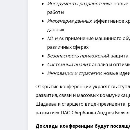
Инструменты разработчика
: новые
работы
Инженерия данных
: эффективное х
данных
ML и AI:
применение машинного обуч
различных сферах
Безопасность приложений
: защита
Системный анализ
: анализ и опти
Инновации и стратегии
: новые иде
Открытие конференции украсят выступл
развития, связи и массовых коммуника
Шадаева и старшего вице-президента, 
развитие»‎ ПАО Сбербанка Андрея Беляв
Доклады конференции будут посвящ