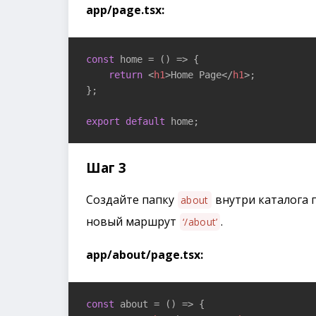
app/page.tsx:
const
 home = 
()
 =>
 {

return
<
h1
>
Home Page
</
h1
>
;

};

export
default
 home;
Шаг 3
Создайте папку
внутри каталога 
about
новый маршрут
.
‘/about’
app/about/page.tsx:
const
 about = 
()
 =>
 {
