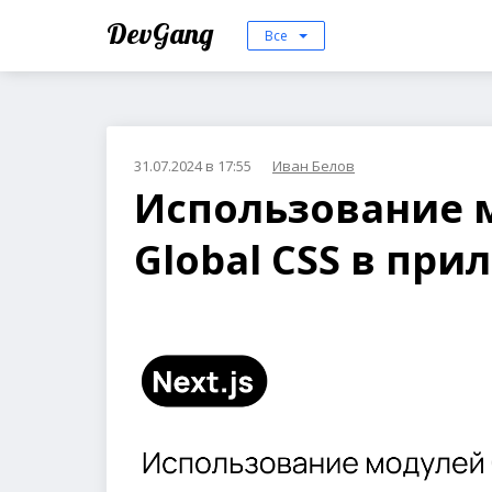
DevGang
Все
31.07.2024 в 17:55
Иван Белов
Использование м
Global CSS в при