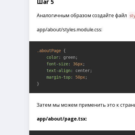
Шаг 5
Аналогичным образом создайте файл
st
app/about/styles.module.css:
.aboutPage
 {

color
: green;

font-size
: 
36px
;

text-align
: center;

margin-top
: 
50px
;

}
Затем мы можем применить это к стран
app/about/page.tsx: