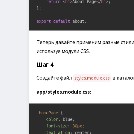
return
<
h1
>
About Page
</
h1
>
;

};

export
default
 about;
Теперь давайте применим разные стили 
используя модули CSS.
Шаг 4
Создайте файл
в катало
styles.module.css
app/styles.module.css:
.homePage
 {

color
: blue;

font-size
: 
36px
;

text-align
: center;
