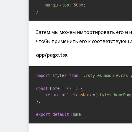
margin-top
: 
50px
;

}
Затем мы можем импортировать его и 
чтобы применить его к соответствующи
app/page.tsx
:
import
 styles 
from
'./styles.module.css'
;
const
 Home = 
()
 =>
 {

return
<
h1
className
=
{styles.homePag
};

export
default
 Home;