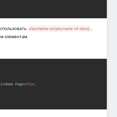
использовать
,
className={styles.name-of-class}
м элементам.


e}
>
Home Page
</
h1
>
;
