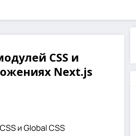
одулей CSS и
ложениях Next.js