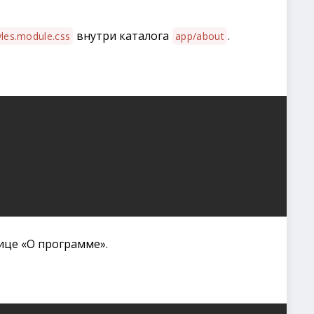
внутри каталога
.
yles.module.css
app/about
ице «О программе».