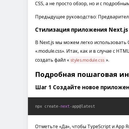
CSS, а не просто обзор, но и с подробн
Предыдущее руководство: Предваритель
Стилизация приложения Next.js
В Next.js мы можем легко использовать 
«.module.css». Итак, как и в случае с HTM
создать файл «
».
styles.module.css
Подробная пошаговая ин
Шаг 1 Создайте новое приложени
npx create-
next
-app@latest
Отметьте «Да», чтобы TypeScript и App R