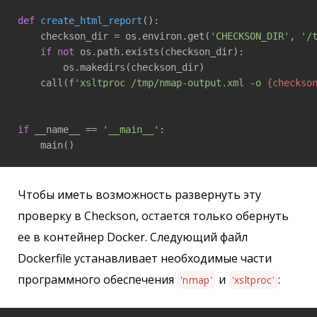
def
create_html_report
()
:
    checkson_dir = os.environ.get(
'CHECKSON_DIR'
, 
'/
if
not
 os.path.exists(checkson_dir):

        os.makedirs(checkson_dir)

    call(
f'xsltproc /tmp/nmap-output.xml -o 
{checkso
if
 __name__ == 
'__main__'
:

    main()
Чтобы иметь возможность развернуть эту
проверку в Checkson, остается только обернуть
ее в контейнер Docker. Следующий файл
Dockerfile устанавливает необходимые части
программного обеспечения
и
:
'nmap'
'xsltproc'