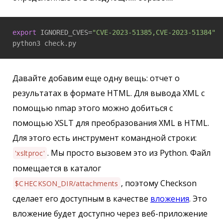
export
 IGNORED_CVES=
"CVE-2023-51385,CVE-2023-51384"
python3 check.py
Давайте добавим еще одну вещь: отчет о
результатах в формате HTML. Для вывода XML с
помощью nmap этого можно добиться с
помощью XSLT для преобразования XML в HTML.
Для этого есть инструмент командной строки:
. Мы просто вызовем это из Python. Файл
'xsltproc'
помещается в каталог
, поэтому Checkson
$CHECKSON_DIR/attachments
сделает его доступным в качестве
вложения
. Это
вложение будет доступно через веб-приложение