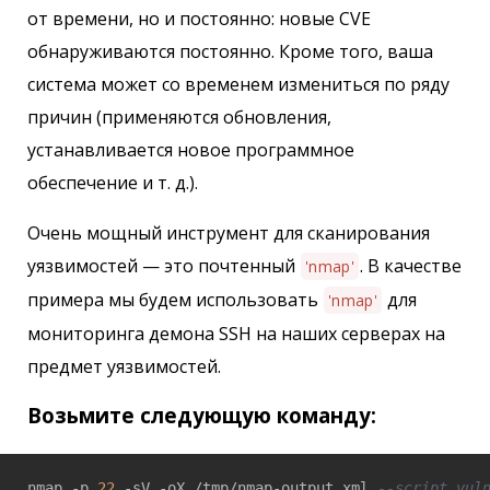
от времени, но и постоянно: новые CVE
обнаруживаются постоянно. Кроме того, ваша
система может со временем измениться по ряду
причин (применяются обновления,
устанавливается новое программное
обеспечение и т. д.).
Очень мощный инструмент для сканирования
уязвимостей — это почтенный
. В качестве
'nmap'
примера мы будем использовать
для
'nmap'
мониторинга демона SSH на наших серверах на
предмет уязвимостей.
Возьмите следующую команду:
nmap -p 
22
 -sV -oX /tmp/nmap-output.xml 
--script vul