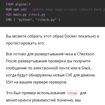
FROM
 alpine:
3
RUN apk 
add
--update nmap nmap-scripts libxslt bash 
ADD
 main.py /
check
.py

CMD [ "python", "/check.py" ]
Вы можете собрать этот образ Docker локально и
протестировать его:
Все готово для развертывания чека в Checkson.
После развертывания проверки вы получите
сообщение по электронной почте или в Slack,
когда будут обнаружены новые CVE для демона
SSH на вашем сервере серверов.
Это был пример использования
для
'nmap'
мониторинга уязвимостей. Конечно, мы