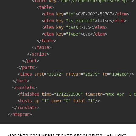
<
table
key
=
"cpe:/a:openbsd:openssh:8.9p1"
>
<
table
>
<
elem
key
=
"id"
>
CVE-2023-51767
</
elem
>
<
elem
key
=
"is_exploit"
>
false
</
elem
>
<
elem
key
=
"cvss"
>
3.5
</
elem
>
<
elem
key
=
"type"
>
cve
</
elem
>
</
table
>
</
table
>
</
script
>
</
port
>
</
ports
>
<
times
srtt
=
"33172"
rttvar
=
"25279"
to
=
"134288"
/>
</
host
>
<
runstats
>
<
finished
time
=
"1712122536"
timestr
=
"Wed Apr  3 
<
hosts
up
=
"1"
down
=
"0"
total
=
"1"
/>
</
runstats
>
</
nmaprun
>
Давайте расширим скрипт для анализа CVE. Пока