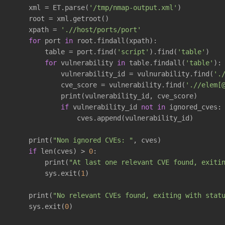
    xml = ET.parse(
'/tmp/nmap-output.xml'
)

    root = xml.getroot()

    xpath = 
'.//host/ports/port'
for
 port 
in
 root.findall(xpath):

        table = port.find(
'script'
).find(
'table'
)

for
 vulnerability 
in
 table.findall(
'table'
):

            vulnerability_id = vulnurability.find(
'.
            cve_score = vulnerability.find(
'.//elem[
            print(vulnerability_id, cve_score)

if
 vulnerability_id 
not
in
 ignored_cves:

                cves.append(vulnerability_id)

    print(
"Non ignored CVEs: "
, cves)

if
 len(cves) > 
0
:

        print(
"At last one relevant CVE found, exiti
        sys.exit(
1
)

    print(
"No relevant CVEs found, exiting with stat
    sys.exit(
0
)
