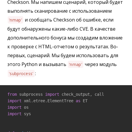
Checkson. Мы напишем сценарий, который будет
выполнять сканирование с использованием
и сообщать Checkson об ошибке, если
'nmap'
будут обнаружены какие-либо CVE. В качестве
дополнительного бонуса мы создадим вложение
к проверке с HTML-отчетом о результатах. Во-
первых, сценарий. Мы будем использовать для
этого Python и вызывать
через модуль
'nmap'
:
'subprocess'
from
 subprocess 
import
import
 xml.etree.ElementTree 
as
import
import
 sys
