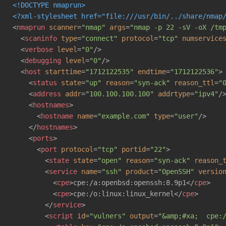
<!DOCTYPE nmaprun>
<?xml-stylesheet href="file:///usr/bin/../share/nmap
<
nmaprun
scanner
=
"nmap"
args
=
"nmap -p 22 -sV -oX /tm
<
scaninfo
type
=
"connect"
protocol
=
"tcp"
numservice
<
verbose
level
=
"0"
/>
<
debugging
level
=
"0"
/>
<
host
starttime
=
"1712122535"
endtime
=
"1712122536"
>
<
status
state
=
"up"
reason
=
"syn-ack"
reason_ttl
=
"
<
address
addr
=
"100.100.100.100"
addrtype
=
"ipv4"
/
<
hostnames
>
<
hostname
name
=
"example.com"
type
=
"user"
/>
</
hostnames
>
<
ports
>
<
port
protocol
=
"tcp"
portid
=
"22"
>
<
state
state
=
"open"
reason
=
"syn-ack"
reason_
<
service
name
=
"ssh"
product
=
"OpenSSH"
versio
<
cpe
>
cpe:/a:openbsd:openssh:8.9p1
</
cpe
>
<
cpe
>
cpe:/o:linux:linux_kernel
</
cpe
>
</
service
>
<
script
id
=
"vulners"
output
=
"&amp;#xa;  cpe: