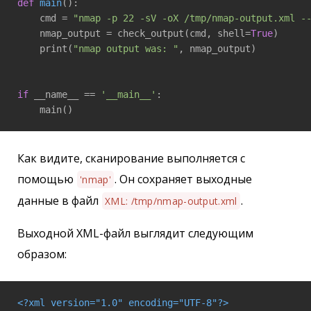
def
main
()
:
    cmd = 
"nmap -p 22 -sV -oX /tmp/nmap-output.xml -
    nmap_output = check_output(cmd, shell=
True
)

    print(
"nmap output was: "
, nmap_output)

if
 __name__ == 
'__main__'
:

    main()
Как видите, сканирование выполняется с
помощью
. Он сохраняет выходные
'nmap'
данные в файл
.
XML: /tmp/nmap-output.xml
Выходной XML-файл выглядит следующим
образом:
<?xml version="1.0" encoding="UTF-8"?>