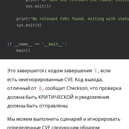
        sys.exit(
1
)

    print(
"No relevant CVEs found, exiting with stat
    sys.exit(
0
)

if
 __name__ == 
'__main__'
:

    main()
Это завершится с кодом завершения
, если
1
есть неигнорированные CVE. Код выхода,
отличный от
, сообщит Checkson, что проверка
0
должна быть КРИТИЧЕСКОЙ и уведомления
должны быть отправлены.
Мы можем выполнить сценарий и игнорировать
определенные CVE следующим образом: