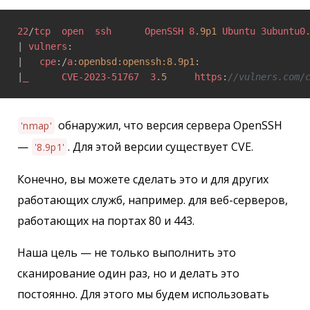
22
/
tcp
open
ssh
OpenSSH
8
.9p1
Ubuntu
3ubuntu0
| 
vulners
: 

|   
cpe
:/
a
:openbsd
:openssh
:8.9p1
: 

|
_
CVE-2023-51767
3
.5
https
:
//vulners.com/
обнаружил, что версия сервера OpenSSH
'nmap'
—
. Для этой версии существует CVE.
'8.9p1'
Конечно, вы можете сделать это и для других
работающих служб, например. для веб-серверов,
работающих на портах 80 и 443.
Наша цель — не только выполнить это
сканирование один раз, но и делать это
постоянно. Для этого мы будем использовать