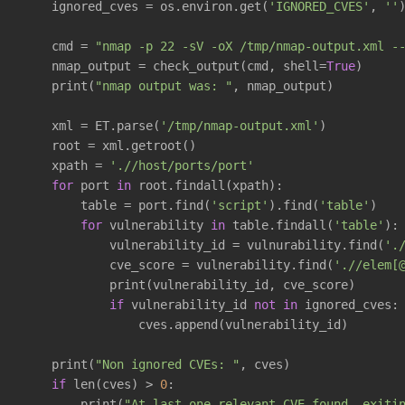
    ignored_cves = os.environ.get(
'IGNORED_CVES'
, 
''
    cmd = 
"nmap -p 22 -sV -oX /tmp/nmap-output.xml -
    nmap_output = check_output(cmd, shell=
True
)

    print(
"nmap output was: "
, nmap_output)

    xml = ET.parse(
'/tmp/nmap-output.xml'
)

    root = xml.getroot()

    xpath = 
'.//host/ports/port'
for
 port 
in
 root.findall(xpath):

        table = port.find(
'script'
).find(
'table'
)

for
 vulnerability 
in
 table.findall(
'table'
):

            vulnerability_id = vulnurability.find(
'.
            cve_score = vulnerability.find(
'.//elem[
            print(vulnerability_id, cve_score)

if
 vulnerability_id 
not
in
 ignored_cves:

                cves.append(vulnerability_id)

    print(
"Non ignored CVEs: "
, cves)

if
 len(cves) > 
0
:

        print(
"At last one relevant CVE found, exiti