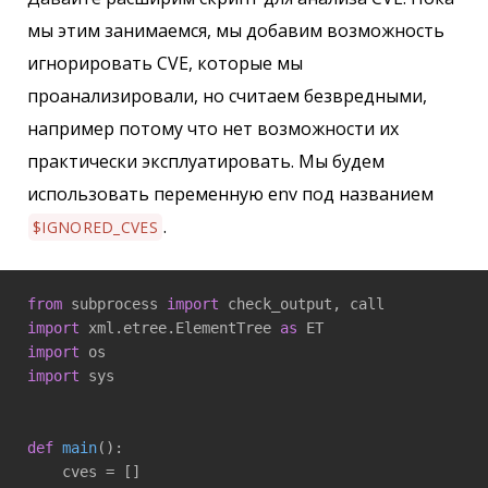
мы этим занимаемся, мы добавим возможность
игнорировать CVE, которые мы
проанализировали, но считаем безвредными,
например потому что нет возможности их
практически эксплуатировать. Мы будем
использовать переменную env под названием
.
$IGNORED_CVES
from
 subprocess 
import
import
 xml.etree.ElementTree 
as
import
import
 sys

def
main
()
:
    cves = []
