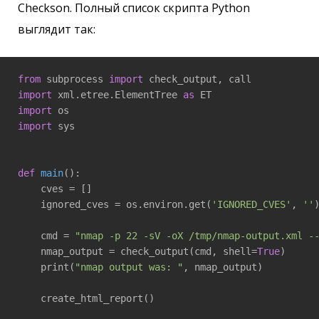
Checkson. Полный список скрипта Python
выглядит так:
from
 subprocess 
import
import
 xml.etree.ElementTree 
as
import
import
 sys

def
main
()
:
    cves = []

    ignored_cves = os.environ.get(
'IGNORED_CVES'
, 
''
    cmd = 
"nmap -p 22 -sV -oX /tmp/nmap-output.xml -
    nmap_output = check_output(cmd, shell=
True
)

    print(
"nmap output was: "
, nmap_output)

    create_html_report()
