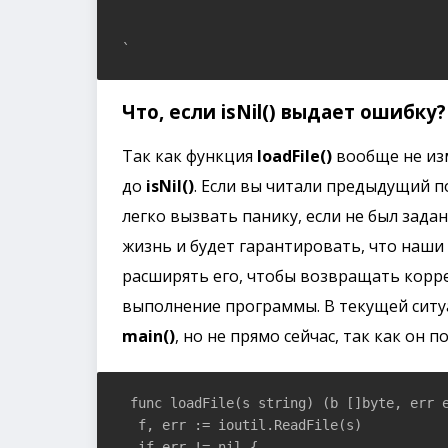
`
Что, если
isNil()
выдает ошибку?
Так как функция
loadFile()
вообще не изм
до
isNil()
. Если вы читали предыдущий по
легко вызвать панику, если не был зада
жизнь и будет гарантировать, что наш
расширять его, чтобы возвращать корр
выполнение программы. В текущей ситу
main()
, но не прямо сейчас, так как он 
 func loadFile(s string) (b []byte, err e
  f, err := ioutil.ReadFile(s)

  if err != nil {
