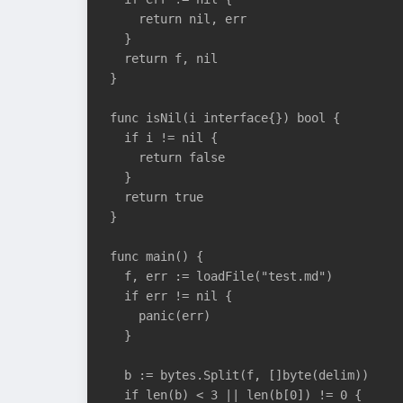
    return nil, err

  }

  return f, nil

}

func isNil(i interface{}) bool {

  if i != nil {

    return false

  }

  return true

}

func main() {

  f, err := loadFile("test.md")

  if err != nil {

    panic(err)

  }

  b := bytes.Split(f, []byte(delim))

  if len(b) < 3 || len(b[0]) != 0 {
