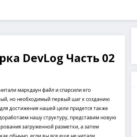
рка DevLog Часть 02
читали маркдаун файл и спарсили его
сный, но необходимый первый шаг к созданию
, для достижения нашей цели придется также
о доработаем нашу структуру, представим новую
рования загруженной разметки, а затем
ак обычно, если вы все еще не читали