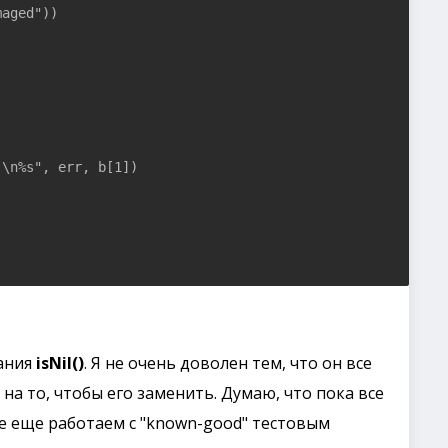
aged"))

\n%s", err, b[1])

ания
isNil()
. Я не очень доволен тем, что он все
на то, чтобы его заменить. Думаю, что пока все
се еще работаем с "known-good" тестовым