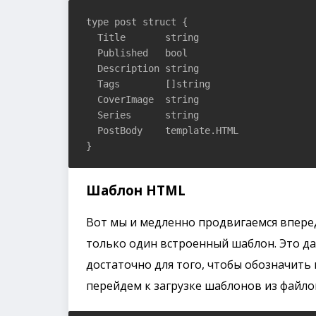
type post struct {

  Title       string

  Published   bool

  Description string

  Tags        []string

  CoverImage  string

  Series      string

  PostBody    template.HTML

}
Шаблон HTML
Вот мы и медленно продвигаемся вперед
только один встроенный шаблон. Это да
достаточно для того, чтобы обозначить
перейдем к загрузке шаблонов из файло