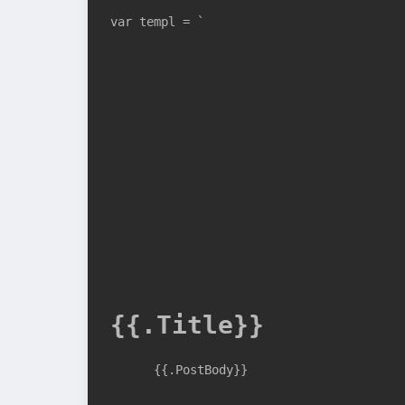
var templ = `

{{.Title}}
      {{.PostBody}}
