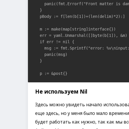
    panic(fmt.Errorf("Front matter is dam
  }

  pBody := f[len(b[1])+(len(delim)*2):]

  m := make(map[string]interface{})

  err = yaml.Unmarshal([]byte(b[1]), &m)

  if err != nil {

    msg := fmt.Sprintf("error: %v\ninput:
    panic(msg)

  }

  p := &post{}
Не используем Nil
Здесь можно увидеть начало использов
еще здесь, но у меня было мало времени 
будет работать как нужно, так как мы в