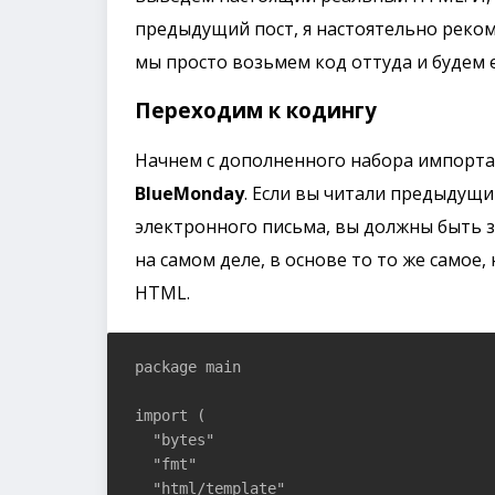
предыдущий пост, я настоятельно реком
мы просто возьмем код оттуда и будем 
Переходим к кодингу
Начнем с дополненного набора импорта
BlueMonday
. Если вы читали предыдущи
электронного письма, вы должны быть 
на самом деле, в основе то то же самое
HTML.
package main

import (

  "bytes"

  "fmt"

  "html/template"
