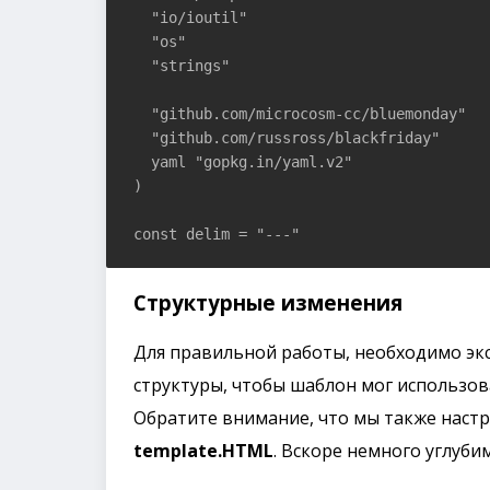
  "io/ioutil"

  "os"

  "strings"

  "github.com/microcosm-cc/bluemonday"

  "github.com/russross/blackfriday"

  yaml "gopkg.in/yaml.v2"

)

const delim = "---"
Структурные изменения
Для правильной работы, необходимо э
структуры, чтобы шаблон мог использова
Обратите внимание, что мы также наст
template.HTML
. Вскоре немного углубим