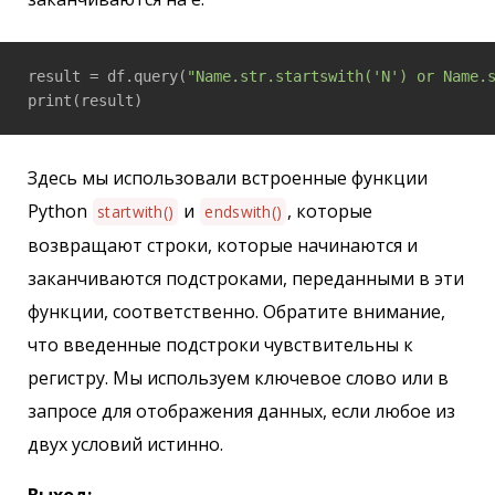
result = df.query(
"Name.str.startswith('N') or Name.
print(result)
Здесь мы использовали встроенные функции
Python
и
, которые
startwith()
endswith()
возвращают строки, которые начинаются и
заканчиваются подстроками, переданными в эти
функции, соответственно. Обратите внимание,
что введенные подстроки чувствительны к
регистру. Мы используем ключевое слово или в
запросе для отображения данных, если любое из
двух условий истинно.
Выход: