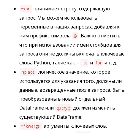
принимает строку, содержащую
expr:
запрос. Мы можем использовать
переменные в наших запросах, добавляя к
ним префикс символа
. Важно отметить,
@
что при использовании имен столбцов для
запроса они не должны включать ключевые
слова Python, такие как –
и
и т. д.
list
for
логическое значение, которое
inplace:
используется для указания того, должны ли
данные, возвращенные после запроса, быть
преобразованы в новый отдельный
DataFrame или
должен изменить
query()
существующий DataFrame.
аргументы ключевых слов,
**kwargs: