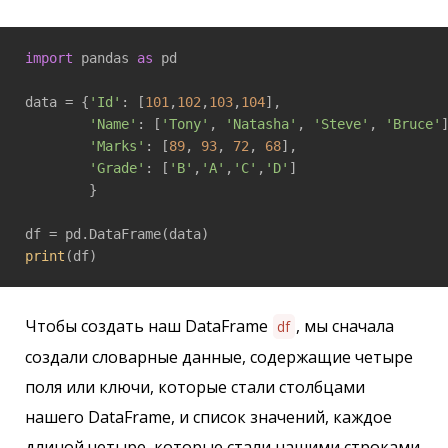
import
 pandas 
as
 pd

data = {
'Id'
: [
101
,
102
,
103
,
104
],

'Name'
: [
'Tony'
, 
'Natasha'
, 
'Steve'
, 
'Bruce'
]
'Marks'
: [
89
, 
93
, 
72
, 
68
],

'Grade'
: [
'B'
,
'A'
,
'C'
,
'D'
]

        }

print
(df)
Чтобы создать наш DataFrame
, мы сначала
df
создали словарные данные, содержащие четыре
поля или ключи, которые стали столбцами
нашего DataFrame, и список значений, каждое
длиной четыре, которые стали нашими строками