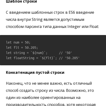
Шаблон строки
С введением шаблонных строк в ES6 введение
числа внутри String является допустимым
способом парсинга типа данных Integer или Float:
let num = 50;  

let flt = 50.205;  

let string = `${num}`;      // '50'  

let floatString = `${flt}`; // '50.205'
Конкатенация пустой строки
Наконец, что не менее важно, есть отличный
способ создать строку из числа. Возможно, это
один из наиболее ориентированных на
производительность способов, хотя некоторая