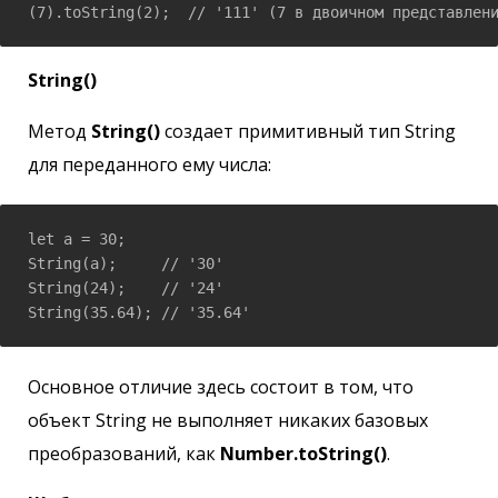
(7).toString(2);  // '111' (7 в двоичном представлен
String()
Метод
String()
создает примитивный тип String
для переданного ему числа:
let a = 30;

String(a);     // '30'  

String(24);    // '24'  

String(35.64); // '35.64'  
Основное отличие здесь состоит в том, что
объект String не выполняет никаких базовых
преобразований, как
Number.toString()
.