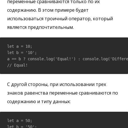
переменные сравниваются только по их
содержанию. В этом примере будет
использоваться троичный оператор, который
является предпочтительным.
let a = 10;  

let b = '10';

a == b ? console.log('Equal!') : console.log('Differe
// Equal!
С другой стороны, при использовании трех
знаков равенства переменные сравниваются по
содержанию и типу данных:
let a = 50;  

let b = '50';
