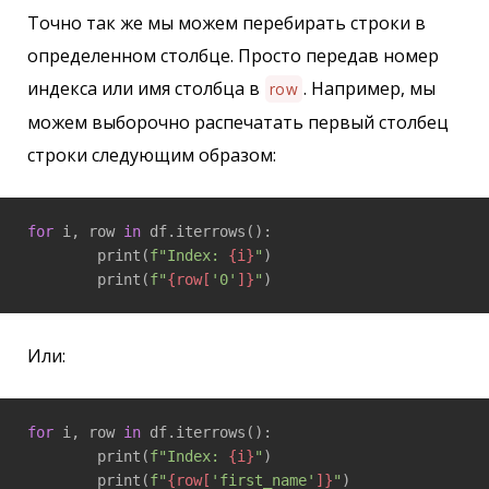
Точно так же мы можем перебирать строки в
определенном столбце. Просто передав номер
индекса или имя столбца в
. Например, мы
row
можем выборочно распечатать первый столбец
строки следующим образом:
for
 i, row 
in
 df.iterrows():

	print(
f"Index: 
{i}
"
)

	print(
f"
{row[
'0'
]}
"
Или:
for
 i, row 
in
 df.iterrows():

	print(
f"Index: 
{i}
"
)

	print(
f"
{row[
'first_name'
]}
"