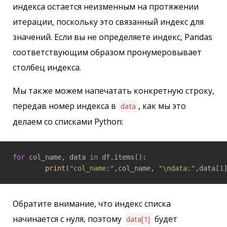
индекса остается неизменным на протяжении
итерации, поскольку это связанный индекс для
значений. Если вы не определяете индекс, Pandas
соответствующим образом пронумеровывает
столбец индекса.
Мы также можем напечатать конкретную строку,
передав номер индекса в
, как мы это
data
делаем со списками Python:
for
 col_name, data 
in
 df.items():

print
(
"col_name:"
,col_name, 
"\ndata:"
,data[
1
Обратите внимание, что индекс списка
начинается с нуля, поэтому
будет
data[1]