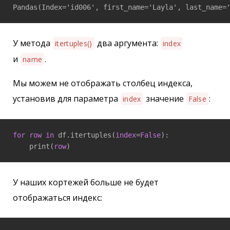
У метода
два аргумента:
itertuples()
index
и
.
name
Мы можем не отображать столбец индекса,
установив для параметра
значение
:
index
False
for
row
in
 df.itertuples(
index
=
False
):

    print(
row
У наших кортежей больше не будет
отображаться индекс: