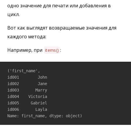
одно значение для печати или добавления в
цикл.
Вот как выглядят возвращаемые значения для
каждого метода:
Например, при
:
items()
('first_name', 

id001        John

id002        Jane

id003       Marry

id004    Victoria

id005     Gabriel

id006       Layla
