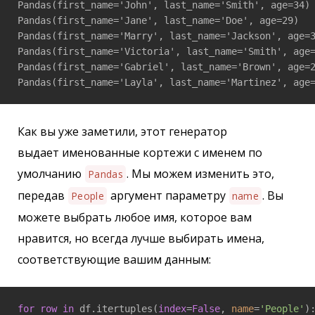
Pandas(first_name='John', last_name='Smith', age=34)

Pandas(first_name='Jane', last_name='Doe', age=29)

Pandas(first_name='Marry', last_name='Jackson', age=3
Pandas(first_name='Victoria', last_name='Smith', age=
Pandas(first_name='Gabriel', last_name='Brown', age=2
Как вы уже заметили, этот генератор
выдает именованные кортежи с именем по
умолчанию
. Мы можем изменить это,
Pandas
передав
аргумент параметру
. Вы
People
name
можете выбрать любое имя, которое вам
нравится, но всегда лучше выбирать имена,
соответствующие вашим данным:
for
row
in
 df.itertuples(
index
=
False
, 
name
=
'People'
):