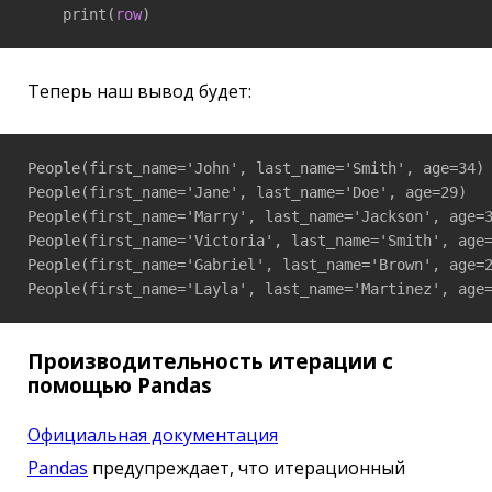
    print(
row
Теперь наш вывод будет:
People(first_name='John', last_name='Smith', age=34)

People(first_name='Jane', last_name='Doe', age=29)

People(first_name='Marry', last_name='Jackson', age=3
People(first_name='Victoria', last_name='Smith', age=
People(first_name='Gabriel', last_name='Brown', age=2
Производительность итерации с
помощью Pandas
Официальная документация
Pandas
предупреждает, что итерационный