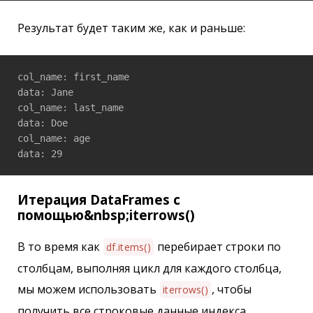
Результат будет таким же, как и раньше:
col_name: first_name

data: Jane

col_name: last_name

data: Doe

col_name: age

Итерация DataFrames с
помощью&nbsp;iterrows()
В то время как
перебирает строки по
df.items()
столбцам, выполняя цикл для каждого столбца,
мы можем использовать
, чтобы
iterrows()
получить все строковые данные индекса.