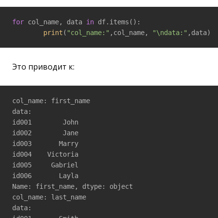
for
 col_name, data 
in
 df.items():

print
(
"col_name:"
,col_name, 
"\ndata:"
Это приводит к:
col_name: first_name

data: 

id001        John

id002        Jane

id003       Marry

id004    Victoria

id005     Gabriel

id006       Layla

Name: first_name, dtype: object

col_name: last_name

data: 
