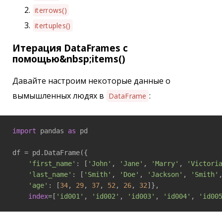
iterrows()
itertuples()
Итерация DataFrames с
помощью&nbsp;items()
Давайте настроим некоторые данные о
вымышленных людях в
:
DataFrame
import
 pandas 
as
 pd

df = pd.DataFrame({

'first_name'
: [
'John'
, 
'Jane'
, 
'Marry'
, 
'Victori
'last_name'
: [
'Smith'
, 
'Doe'
, 
'Jackson'
, 
'Smith'
'age'
: [
34
, 
29
, 
37
, 
52
, 
26
, 
32
]},

index
=[
'id001'
, 
'id002'
, 
'id003'
, 
'id004'
, 
'id00