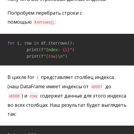
Попробуем перебрать строки с
помощью
:
iterrows()
for
 i, row 
in
 df.iterrows():

	print(
f"Index: 
{i}
"
)

	print(
f"
{row}
\n"
В цикле for
представляет столбец индекса
i
(наш DataFrame имеет индексы от
до
id001
) и
содержит данные для этого индекса
id006
row
во всех столбцах. Наш результат будет выглядеть
так: