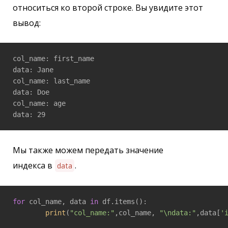
относиться ко второй строке. Вы увидите этот
вывод:
col_name: first_name 

data: Jane

col_name: last_name 

data: Doe

col_name: age 

Мы также можем передать значение
индекса в
.
data
for
 col_name, data 
in
 df.items():

print
(
"col_name:"
,col_name, 
"\ndata:"
,data[
'