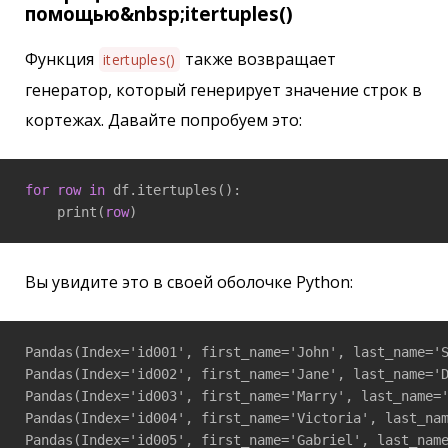
помощью&nbsp;itertuples()
Функция
также возвращает
itertuples()
генератор, который генерирует значение строк в
кортежах. Давайте попробуем это:
for
row
in
 df.itertuples():

    print(
row
Вы увидите это в своей оболочке Python:
Pandas(Index='id001', first_name='John', last_name='S
Pandas(Index='id002', first_name='Jane', last_name='D
Pandas(Index='id003', first_name='Marry', last_name='
Pandas(Index='id004', first_name='Victoria', last_nam
Pandas(Index='id005', first_name='Gabriel', last_name