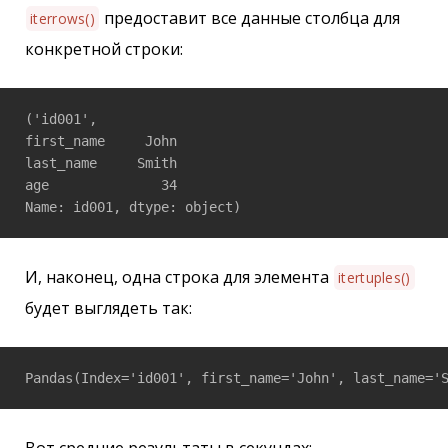
предоставит все данные столбца для
iterrows()
конкретной строки:
('id001', 

first_name     John

last_name     Smith

age              34

И, наконец, одна строка для элемента
itertuples()
будет выглядеть так: