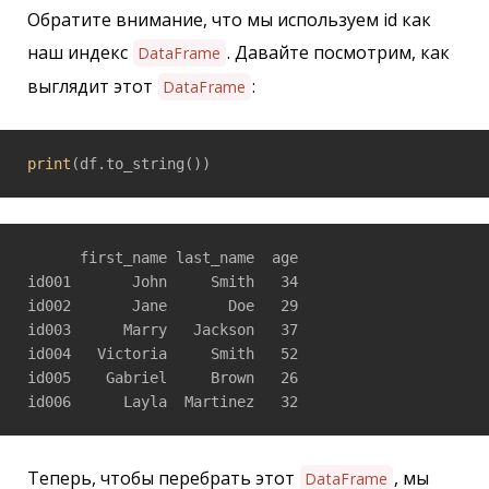
Обратите внимание, что мы используем id как
наш индекс
. Давайте посмотрим, как
DataFrame
выглядит этот
:
DataFrame
print
      first_name last_name  age

id001       John     Smith   34

id002       Jane       Doe   29

id003      Marry   Jackson   37

id004   Victoria     Smith   52

id005    Gabriel     Brown   26

Теперь, чтобы перебрать этот
, мы
DataFrame