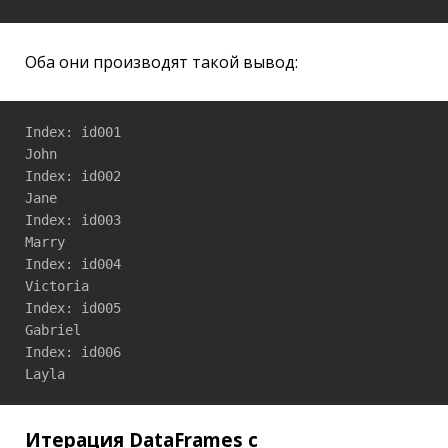
Оба они производят такой вывод:
Index: id001

John

Index: id002

Jane

Index: id003

Marry

Index: id004

Victoria

Index: id005

Gabriel

Index: id006

Итерация DataFrames с