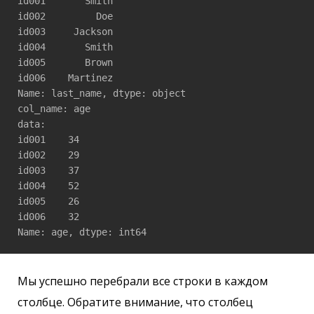
id001       Smith

id002         Doe

id003     Jackson

id004       Smith

id005       Brown

id006    Martinez

Name: last_name, dtype: object

col_name: age

data: 

id001    34

id002    29

id003    37

id004    52

id005    26

id006    32

Мы успешно перебрали все строки в каждом
столбце. Обратите внимание, что столбец