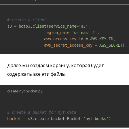
# create a client
s3
 = 
boto3.client(service_name='s3',
region_name
=
'us-east-1',
aws_access_key_id
 = 
AWS_KEY_ID,
aws_secret_access_key
 = 
AWS_SECRET)
Далее мы создаем корзину, которая будет
содержать все эти файлы.
create nyt bucket.py
# create a bucket for nyt data
bucket
 = s3.create_bucket(Bucket=
'nyt-books'
)