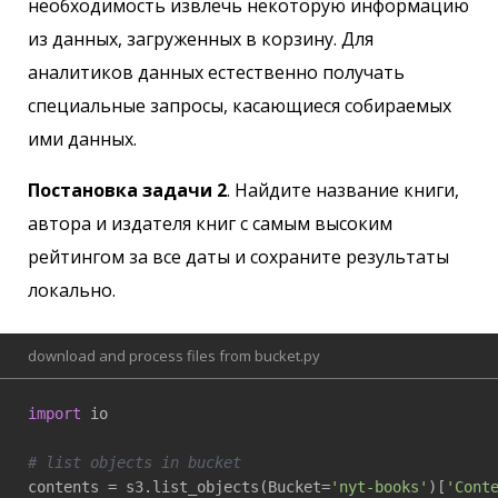
необходимость извлечь некоторую информацию
из данных, загруженных в корзину. Для
аналитиков данных естественно получать
специальные запросы, касающиеся собираемых
ими данных.
Постановка задачи 2
. Найдите название книги,
автора и издателя книг с самым высоким
рейтингом за все даты и сохраните результаты
локально.
download and process files from bucket.py
import
 io

# list objects in bucket
contents = s3.list_objects(Bucket=
'nyt-books'
)[
'Cont