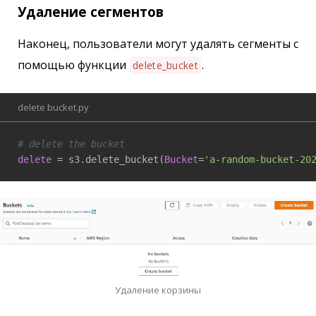
Удаление сегментов
Наконец, пользователи могут удалять сегменты с
помощью функции
.
delete_bucket
delete bucket.py
# delete the bucket
delete
 = s3.delete_bucket(
Bucket
=
'a-random-bucket-20
Удаление корзины