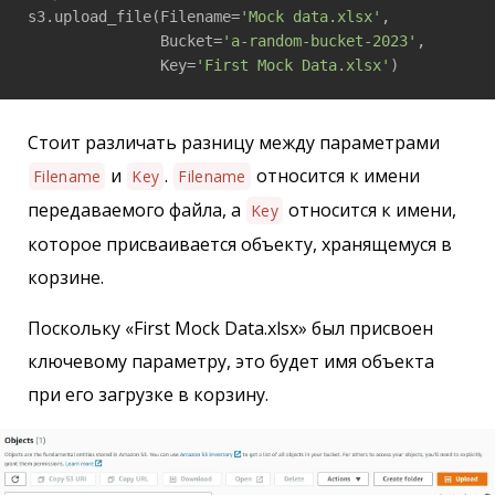
s3.upload_file(Filename=
'Mock data.xlsx'
,

               Bucket=
'a-random-bucket-2023'
,

               Key=
'First Mock Data.xlsx'
)
Стоит различать разницу между параметрами
и
.
относится к имени
Filename
Key
Filename
передаваемого файла, а
относится к имени,
Key
которое присваивается объекту, хранящемуся в
корзине.
Поскольку «First Mock Data.xlsx» был присвоен
ключевому параметру, это будет имя объекта
при его загрузке в корзину.