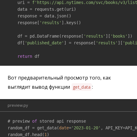
    uri = 
f'https://api.nytimes.com/svc/books/v3/lis
    data = requests.get(uri)

    response = data.json()

    response[
'results'
].keys()

    df = pd.DataFrame(response[
'results'
][
'books'
])

    df[
'published_date'
] = response[
'results'
][
'publ
return
 df
Вот предварительный просмотр того, как
выглядит вывод функции
:
get_data
preview.py
# preview 
of
 stored api response

random_df = get_data(
date
=
'2023-01-20'
, API_KEY=API_K
random_df.head(
1
)