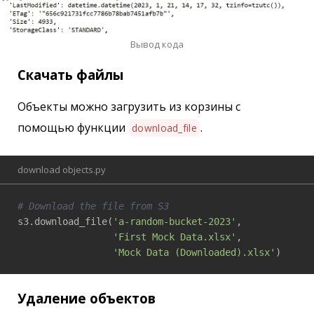
Вывод кода
Скачать файлы
Объекты можно загрузить из корзины с
помощью функции
.
download_file
download objects.py
# Download the file from S3
s3.download_file(
'a-random-bucket-2023'
, 

'First Mock Data.xlsx'
, 

'Mock Data (Downloaded).xlsx'
)
Удаление объектов