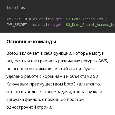
import
 os

AWS_KEY_ID = os.environ.
get
(
'S3_Demo_Access_Key'
)

AWS_SECRET = os.environ.
get
(
'S3_Demo_Secret_Access_K
Основные команды
Boto3 включает в себя функции, которые могут
выделять и настраивать различные ресурсы AWS,
но основное внимание в этой статье будет
уделено работе с корзинами и объектами S3.
Ключевым преимуществом boto3 является то,
что он выполняет такие задачи, как загрузка и
загрузка файлов, с помощью простой
однострочной строки.