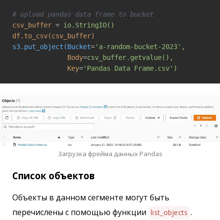
# upload pandas data frame to bucket
csv_buffer
 = 
io.StringIO()
df.to_csv(csv_buffer)
s3.put_object(Bucket
=
'a-random-bucket-2023', 
Body
=
csv_buffer.getvalue(), 
Key
=
'Pandas Data Frame.csv')
Загрузка фрейма данных Pandas
Список объектов
Объекты в данном сегменте могут быть
перечислены с помощью функции
.
list_objects