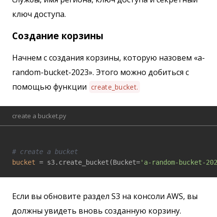
ключ доступа.
Создание корзины
Начнем с создания корзины, которую назовем «a-
random-bucket-2023». Этого можно добиться с
помощью функции
create_bucket.
create a bucket.py
# create a bucket
bucket
 = s3.create_bucket(Bucket=
'a-random-bucket-20
Если вы обновите раздел S3 на консоли AWS, вы
должны увидеть вновь созданную корзину.