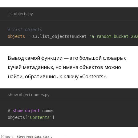
list objects.py
# list objects
objects
 = s3.list_objects(Bucket=
'a-random-bucket-20
Вывод самой функции — это большой словарь с
кучей метаданных, но имена объектов можно
найти, обратившись к ключу «Contents».
show object names.py
# 
show
object
 names

objects[
'Contents'
]