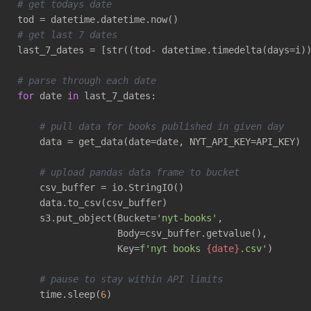
# get todays date
# get last 7 dates
last_7_dates = [str((tod- datetime.timedelta(days=i)
# parse through each date
for
 date 
in
 last_7_dates:

# pull data for books published in given day
    data = get_data(date=date, NYT_API_KEY=API_KEY)

# upload pandas data frame to bucket
    csv_buffer = io.StringIO()

    data.to_csv(csv_buffer)

    s3.put_object(Bucket=
'nyt-books'
, 

                  Body=csv_buffer.getvalue(), 

                  Key=
f'nyt books 
{date}
.csv'
)

# pause to stay within API limits
    time.sleep(
6
)
