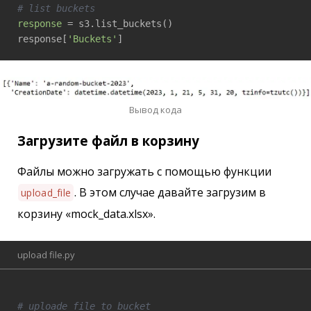
# list buckets
response
 = s3.list_buckets()

response[
'Buckets'
]
Вывод кода
Загрузите файл в корзину
Файлы можно загружать с помощью функции
. В этом случае давайте загрузим в
upload_file
корзину «mock_data.xlsx».
upload file.py
# uploade file to bucket