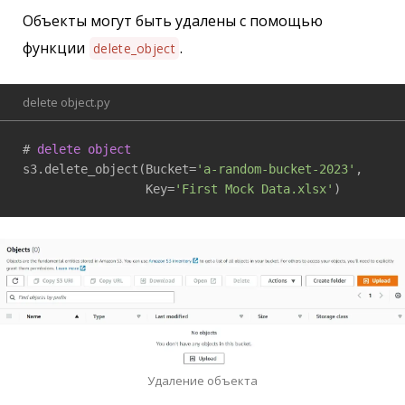
Объекты могут быть удалены с помощью
функции
.
delete_object
delete object.py
# 
delete
object
s3.delete_object(Bucket=
'a-random-bucket-2023'
,

                 Key=
'First Mock Data.xlsx'
)
Удаление объекта