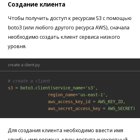
Создание клиента
Чтобы получить доступ к ресурсам S3 с помощью
boto3 (или любого другого ресурса AWS), сначала
необходимо создать клиент сервиса низкого
уровня.
create a client.py
# create a client
s3
 = 
boto3.client(service_name='s3',
region_name
=
'us-east-1',
aws_access_key_id
 = 
AWS_KEY_ID,
aws_secret_access_key
 = 
AWS_SECRET)
Для создания клиента необходимо ввести имя
службы, имя региона, ключ доступа и секретный