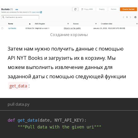
Создание корзины
Затем нам нужно получить данные с помощью
API NYT Books и загрузить их в корзину. Мы
можем выполнить извлечение данных для
заданной даты с помощью следующей функции
:
get_data
pull data.py
def
get_data
(date, NYT_API_KEY)
:
"""Pull data with the given uri"""