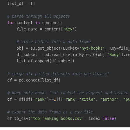
list_df = []

# parse through all objects
for
 content 
in
 contents:

    file_name = content[
'Key'
]

# store object into a data frame
    obj = s3.get_object(Bucket=
'nyt-books'
, Key=file_
    df_subset = pd.read_csv(io.BytesIO(obj[
'Body'
].re
    list_df.append(df_subset)

# merge all pulled datasets into one dataset
df = pd.concat(list_df)

# keep only books that ranked the highest and select
df = df[df[
'rank'
]==
1
][[
'rank'
,
'title'
, 
'author'
, 
'p
# export the data frame as a csv file
df.to_csv(
'top-ranking books.csv'
, index=
False
)