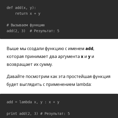
def add(x, y): 

    return x + y

# Вызываем функцию

add(2, 3)  # Результат: 5
Выше мы создали функцию с именем
add
,
которая принимает два аргумента
x
и
y
и
возвращает их сумму.
Давайте посмотрим как эта простейшая функция
будет выглядить с применением lambda:
add = lambda x, y : x + y 

print add(2, 3) # Результат: 5