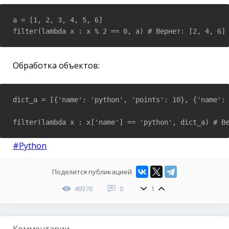
a = [1, 2, 3, 4, 5, 6]

filter(lambda x : x % 2 == 0, a) # Вернет: [2, 4, 6]
Обработка объектов:
dict_a = [{'name': 'python', 'points': 10}, {'name': 
#Python
Поделится публикацией
49370
0
1
Комментарии