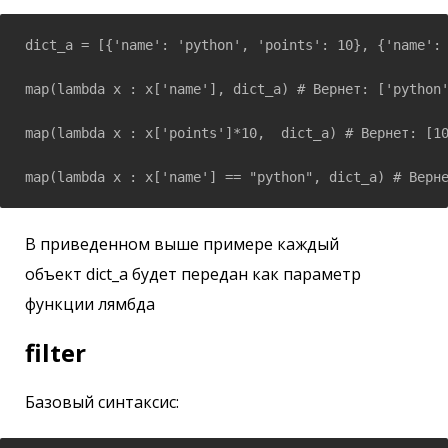
dict_a = [{'name': 'python', 'points': 10}, {'name': 
map(lambda x : x['name'], dict_a) # Вернет: ['python'
map(lambda x : x['points']*10,  dict_a) # Вернет: [10
map(lambda x : x['name'] == "python", dict_a) # Верн
В приведенном выше примере каждый
объект dict_a будет передан как параметр
функции лямбда
filter
Базовый синтаксис: