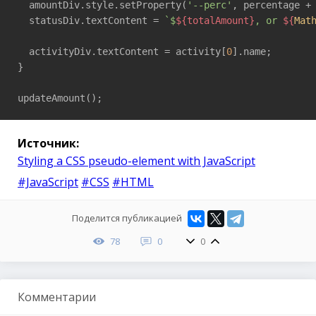
  amountDiv.style.setProperty(
'--perc'
, percentage +
  statusDiv.textContent = 
`$
${totalAmount}
, or 
${
Mat
  activityDiv.textContent = activity[
0
].name;

}

updateAmount();
Источник:
Styling a CSS pseudo-element with JavaScript
#JavaScript
#CSS
#HTML
Поделится публикацией
78
0
0
Комментарии