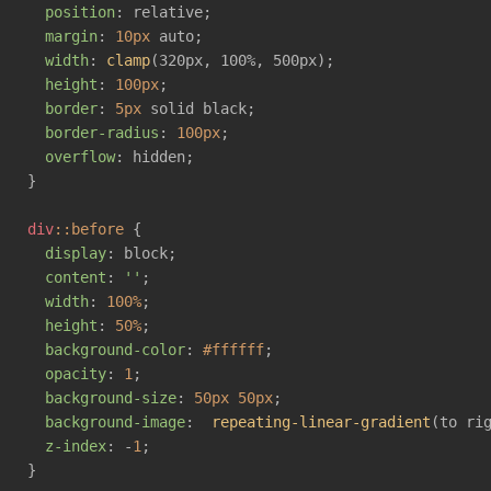
position
: relative;

margin
: 
10px
 auto;

width
: 
clamp
(320px, 100%, 500px);

height
: 
100px
;

border
: 
5px
 solid black;

border-radius
: 
100px
;

overflow
: hidden;

}

div
::before
 {

display
: block;

content
: 
''
;

width
: 
100%
;

height
: 
50%
;

background-color
: 
#ffffff
;

opacity
: 
1
;

background-size
: 
50px
50px
;

background-image
:  
repeating-linear-gradient
(to ri
z-index
: -
1
;

}
