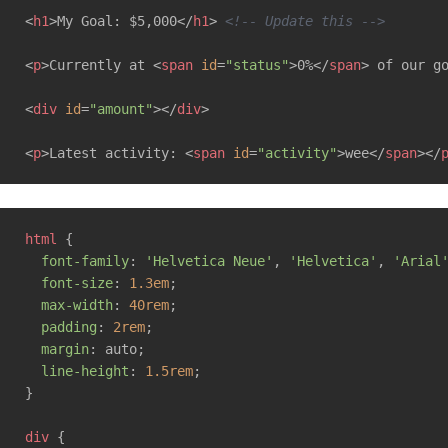
<
h1
>
My Goal: $5,000
</
h1
>
<!-- Update this -->
<
p
>
Currently at 
<
span
id
=
"status"
>
0%
</
span
>
 of our g
<
div
id
=
"amount"
>
</
div
>
<
p
>
Latest activity: 
<
span
id
=
"activity"
>
wee
</
span
>
</
html
 {

font-family
: 
'Helvetica Neue'
, 
'Helvetica'
, 
'Arial
font-size
: 
1.3em
;

max-width
: 
40rem
;

padding
: 
2rem
;

margin
: auto;

line-height
: 
1.5rem
;

}

div
 {
