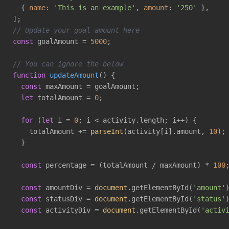
  { 
name
: 
'This is an example'
, 
amount
: 
'250'
 },

// Update your goal amount here
const
 goalAmount = 
5000
;

// You can ignore the below
function
updateAmount
(
) 
{

const
 maxAmount = goalAmount;

let
 totalAmount = 
0
;

for
 (
let
 i = 
0
; i < activity.length; i++) {

    totalAmount += 
parseInt
(activity[i].amount, 
10
);

  }

const
 percentage = (totalAmount / maxAmount) * 
100
;
const
 amountDiv = 
document
.getElementById(
'amount'
)
const
 statusDiv = 
document
.getElementById(
'status'
)
const
 activityDiv = 
document
.getElementById(
'activ