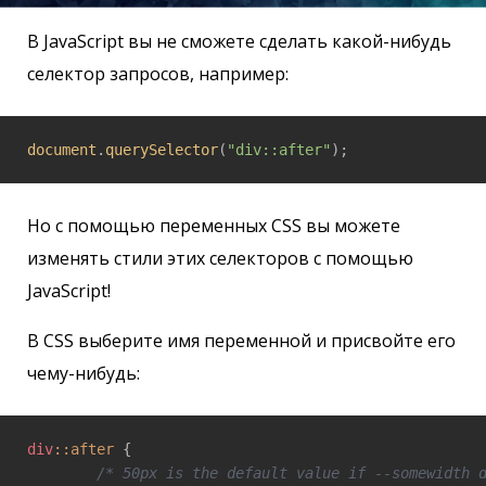
В JavaScript вы не сможете сделать какой-нибудь
селектор запросов, например:
document
.
querySelector
(
"div::after"
);
Но с помощью переменных CSS вы можете
изменять стили этих селекторов с помощью
JavaScript!
В CSS выберите имя переменной и присвойте его
чему-нибудь:
div
::after
 {

/* 50px is the default value if --somewidth 