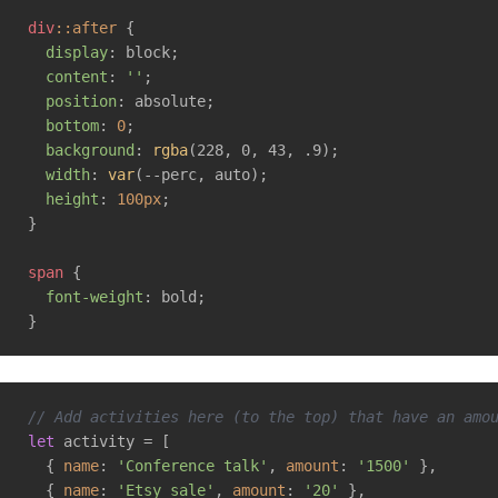
div
::after
 {

display
: block;

content
: 
''
;

position
: absolute;

bottom
: 
0
;

background
: 
rgba
(228, 0, 43, .9);

width
: 
var
(--perc, auto);

height
: 
100px
;

}

span
 {

font-weight
: bold;

}
// Add activities here (to the top) that have an amo
let
 activity = [

  { 
name
: 
'Conference talk'
, 
amount
: 
'1500'
 },

  { 
name
: 
'Etsy sale'
, 
amount
: 
'20'
 },
