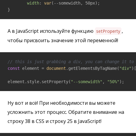
width
: 
var
(--somewidth, 50px);

}
А в JavaScript используйте функцию
,
setProperty
чтобы присвоить значение этой переменной!
// this is just grabbing a div, you can change it to
const
 element = 
document
.getElementsByTagName(
"div"
)
element.style.setProperty(
"--somewidth"
, 
"50%"
);
Ну вот и всё! При необходимости вы можете
усложнить этот процесс. Обратите внимание на
строку 38 в CSS и строку 25 в JavaScript!