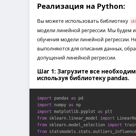
Реализация на Python:
Вы можете использовать библиотеку
sk
модели линейной регрессии. Мы будем ис
обучения модели линейной регрессии. 
выполняются для описания данных, обр
допущений линейной регрессии.
Шаг 1: Загрузите все необходи
используя библиотеку pandas.
import
 pandas 
as
import
 numpy 
as
import
 matplotlib.pyplot 
as
from
 sklearn.linear_model 
import
from
 sklearn.model_selection 
import
from
 statsmodels.stats.outliers_influenc