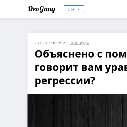
DevGang
Все
28.12.2022 в 21:12
Тим Тоуди
Объяснено с пом
говорит вам ур
регрессии?