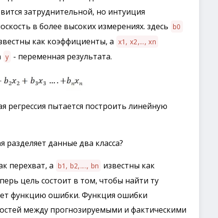
вится затруднительной, но интуиция
оскость в более высоких измерениях. здесь
b0
звестны как коэффициенты, а
x1, x2,..., xn
а
- переменная результата.
y
ая регрессия пытается построить линейную
я разделяет данные два класса?
ак перехват, а
известны как
b1, b2,...., bn
ерь цель состоит в том, чтобы найти ту
ует функцию ошибки. Функция ошибки
ностей между прогнозируемыми и фактическими