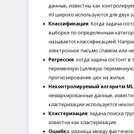
данные, известны как контролиру
ml широко используются для двух з
Классификация
: Когда задача со
выборки по определенным категори
называется классификацией. Наприм
электронное письмо спамом или не
Регрессия
: когда задача состоит 
переменную (целевую переменную),
прогнозирование цен на жилье.
Неконтролируемый алгоритм ML
немаркированные данные, известн
кластеризации используется некон
Кластеризация
: задача поиска г
известна как кластеризация.
Ошибк
а: разница между фактичес