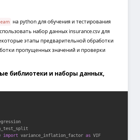
на python для обучения и тестирования
learn
пользовать набор данных insurance.csv для
Некоторые этапы предварительной обработки
аботки пропущенных значений и проверки
мые библиотеки и наборы данных,
e 
import
 variance_inflation_factor 
as