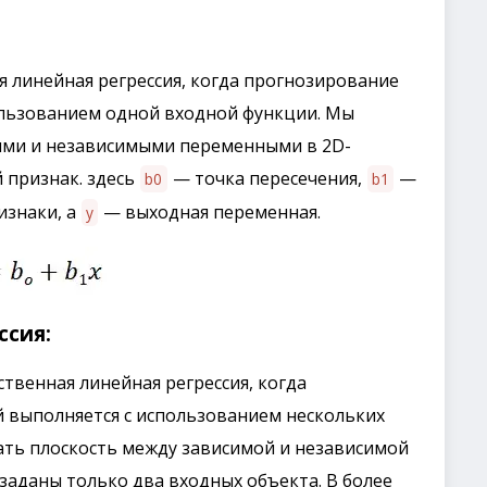
я линейная регрессия, когда прогнозирование
ользованием одной входной функции. Мы
ми и независимыми переменными в 2D-
 признак. здесь
— точка пересечения,
—
b0
b1
знаки, а
— выходная переменная.
y
ссия:
твенная линейная регрессия, когда
 выполняется с использованием нескольких
ть плоскость между зависимой и независимой
заданы только два входных объекта. В более