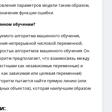
новления параметров модели таким образом,
значение функции ошибки.
инном обучении?
руемого алгоритма машинного обучения,
ания непрерывной числовой переменной,
 простых алгоритмов машинного обучения. Он
оритм предполагает, что взаимосвязь между
естными как независимые переменные) и
как зависимая или целевая переменная)
лгоритм пытается найти прямую линию (или
одных объектов), которая наилучшим образом
и: