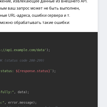
жение, извлекающее данные из внешнего API.
рым ваш запрос может не быть выполнен,
ные URL-адреса, ошибки сервера и т.
можно обрабатывать такие ошибки:
s://api.example.com/data'
);

OK (status code 200-299)
 status: 
${response.status}
`
);



sfully:"
, data);

a:"
, error.message);
