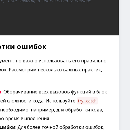
ic, like showing a user-friendly message
отки ошибок
мент, но важно использовать его правильно,
ок. Рассмотрим несколько важных практик,
: Оборачивание всех вызовов функций в блок
h
ей сложности кода. Используйте
try...catch
 необходимо, например, для обработки кода,
во время выполнения
ошибки
: Для более точной обработки ошибок,