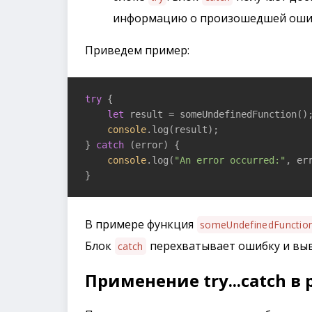
информацию о произошедшей ошибк
Приведем пример:
try
 {

let
 result = someUndefinedFunction()
console
.log(result);

} 
catch
 (error) {

console
.log(
"An error occurred:"
, err
В примере функция
someUndefinedFunctio
Блок
перехватывает ошибку и вы
catch
Применение try...catch в