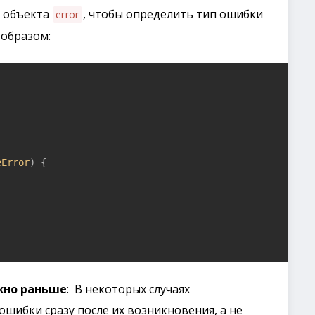
а объекта
, чтобы определить тип ошибки
error
 образом:
eError
) {

жно раньше
: В некоторых случаях
шибки сразу после их возникновения, а не