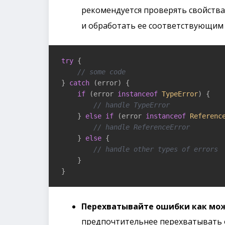
рекомендуется проверять свойств
и обработать ее соответствующим
try
 {

// some code
} 
catch
 (error) {

if
 (error 
instanceof
TypeError
) {

// handle TypeError
    } 
else
if
 (error 
instanceof
Referenc
// handle ReferenceError
    } 
else
 {

// handle other types of errors
    }

Перехватывайте ошибки как мо
предпочтительнее перехватывать о