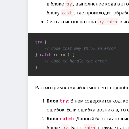
в блоке
, выполнение кода в эт
try
блоку
, где происходит обраб
catch
Синтаксис оператора
выгл
try...catch
try
 {

// Code that may throw an error
} 
catch
 (error) {

// Code to handle the error
}
Рассмотрим каждый компонент подробн
Блок
: В нем содержится код, 
try
ошибок. Если ошибка возникла, то 
Блок
: Данный блок выполняе
catch
блоке
. Блок
получает дос
try
catch