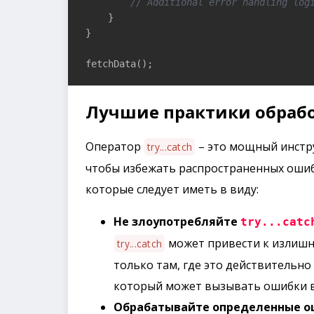
// Additional error handling log
    }

}

Лучшие практики обраб
Оператор
– это мощный инстру
try...catch
чтобы избежать распространенных ошиб
которые следует иметь в виду:
Не злоупотребляйте
try...catc
может привести к излишн
try...catch
только там, где это действительно
который может вызывать ошибки 
Обрабатывайте определенные 