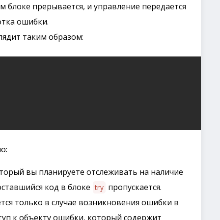
ом блоке прерывается, и управление передается
отка ошибки.
ядит таким образом:
о:
который вы планируете отслеживать на наличие
оставшийся код в блоке
пропускается.
try
тся только в случае возникновения ошибки в
туп к объекту ошибки, который содержит