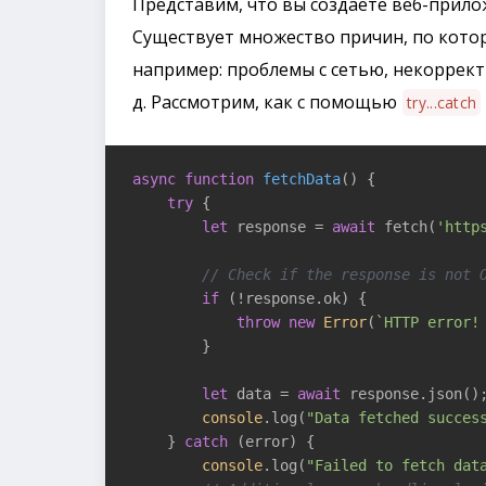
Представим, что вы создаете веб-прило
Существует множество причин, по кото
например: проблемы с сетью, некоррект
д. Рассмотрим, как с помощью
try...catch
async
function
fetchData
(
) 
{

try
 {

let
 response = 
await
 fetch(
'http
// Check if the response is not 
if
 (!response.ok) {

throw
new
Error
(
`HTTP error!
        }

let
 data = 
await
 response.json();
console
.log(
"Data fetched succes
    } 
catch
 (error) {

console
.log(
"Failed to fetch dat