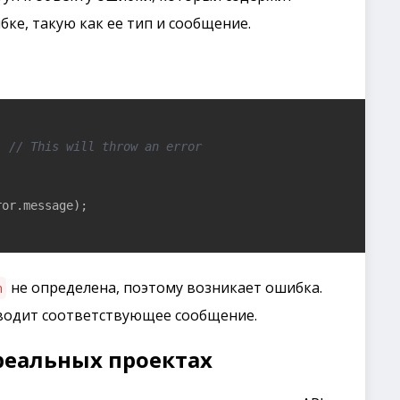
е, такую как ее тип и сообщение.
; 
// This will throw an error
or.message);

не определена, поэтому возникает ошибка.
n
водит соответствующее сообщение.
 реальных проектах