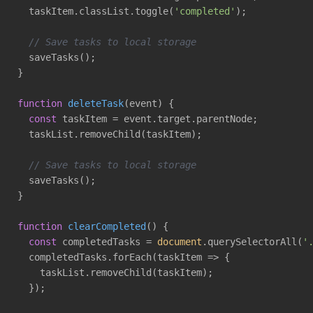
  taskItem.classList.toggle(
'completed'
);

// Save tasks to local storage
  saveTasks();

}

function
deleteTask
(
event
) 
{

const
 taskItem = event.target.parentNode;

  taskList.removeChild(taskItem);

// Save tasks to local storage
  saveTasks();

}

function
clearCompleted
(
) 
{

const
 completedTasks = 
document
.querySelectorAll(
'
  completedTasks.forEach(
taskItem
 =>
 {

    taskList.removeChild(taskItem);

  });
