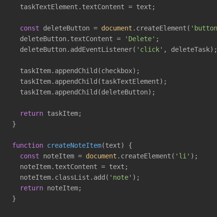
  taskTextElement.textContent = text;

const
 deleteButton = 
document
.createElement(
'butto
  deleteButton.textContent = 
'Delete'
;

  deleteButton.addEventListener(
'click'
, deleteTask);
  taskItem.appendChild(checkbox);

  taskItem.appendChild(taskTextElement);

  taskItem.appendChild(deleteButton);

return
 taskItem;

}

function
createNoteItem
(
text
) 
{

const
 noteItem = 
document
.createElement(
'li'
);

  noteItem.textContent = text;

  noteItem.classList.add(
'note'
);

return
 noteItem;

}
