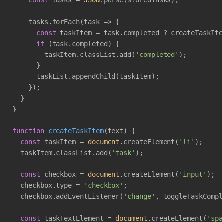
const
 tasks = 
JSON
.parse(storedTasks);

    tasks.forEach(
task
 =>
 {

const
 taskItem = task.completed ? createTaskIte
if
 (task.completed) {

        taskItem.classList.add(
'completed'
);

      }

      taskList.appendChild(taskItem);

    });

  }

}

function
createTaskItem
(
text
) 
{

const
 taskItem = 
document
.createElement(
'li'
);

  taskItem.classList.add(
'task'
);

const
 checkbox = 
document
.createElement(
'input'
);

  checkbox.type = 
'checkbox'
;

  checkbox.addEventListener(
'change'
, toggleTaskCompl
const
 taskTextElement = 
document
.createElement(
'sp