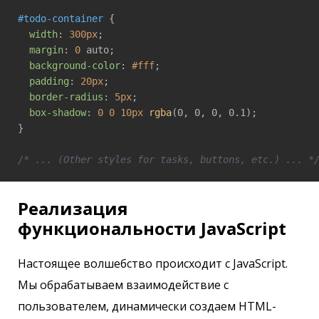
#todo-container
 {

width
: 
300px
;

margin
: 
0
 auto;

background-color
: 
#fff
;

padding
: 
20px
;

border-radius
: 
5px
;

box-shadow
: 
0
0
10px
rgba
(0, 0, 0, 0.1);

}

/* ... (Other styles for tasks, buttons, etc.) ... *
Реализация
функциональности JavaScript
Настоящее волшебство происходит с JavaScript.
Мы обрабатываем взаимодействие с
пользователем, динамически создаем HTML-