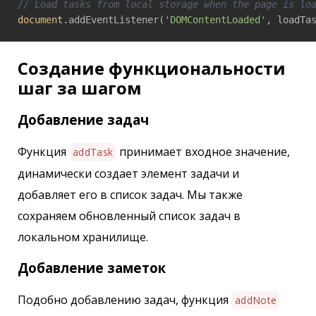
// Load tasks from local storage when the page is lo
document
.addEventListener(
'DOMContentLoaded'
, loadTa
Создание функциональности
шаг за шагом
Добавление задач
Функция
принимает входное значение,
addTask
динамически создает элемент задачи и
добавляет его в список задач. Мы также
сохраняем обновленный список задач в
локальном хранилище.
Добавление заметок
Подобно добавлению задач, функция
addNote