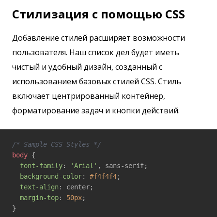
Стилизация с помощью CSS
Добавление стилей расширяет возможности
пользователя. Наш список дел будет иметь
чистый и удобный дизайн, созданный с
использованием базовых стилей CSS. Стиль
включает центрированный контейнер,
форматирование задач и кнопки действий.
/* Sample CSS Styles */
body
 {

font-family
: 
'Arial'
, sans-serif;

background-color
: 
#f4f4f4
;

text-align
: center;

margin-top
: 
50px
;

}
