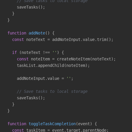
// Save tasks to local storage
    saveTasks();

  }

}

function
addNote
(
) 
{

const
 noteText = addNoteInput.value.trim();

if
 (noteText !== 
''
) {

const
 noteItem = createNoteItem(noteText);

    taskList.appendChild(noteItem);

    addNoteInput.value = 
''
;

// Save tasks to local storage
    saveTasks();

  }

}

function
toggleTaskCompletion
(
event
) 
{

const
 taskItem = event.target.parentNode;
