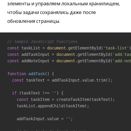
элементы и управляем локальным хранилищем,
чтобы задачи сохранялись даже после
обновления страницы.
// Sample JavaScript Functions
const
 taskList = 
document
.getElementById(
'task-list'
const
 addTaskInput = 
document
.getElementById(
'add-ta
const
 addNoteInput = 
document
.getElementById(
'add-no
function
addTask
(
) 
{

const
 taskText = addTaskInput.value.trim();

if
 (taskText !== 
''
) {

const
 taskItem = createTaskItem(taskText);

    taskList.appendChild(taskItem);

    addTaskInput.value = 
''
;
