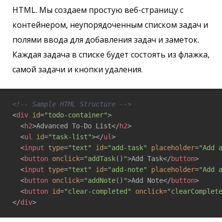
HTML. Мы создаем простую веб-страницу с
контейнером, неупорядоченным списком задач и
полями ввода для добавления задач и заметок.
Каждая задача в списке будет состоять из флажка,
самой задачи и кнопки удаления.
<!-- Sample HTML Structure -->
<
div
id
=
"todo-container"
>
<
h2
>
Advanced To-Do List
</
h2
>
<
ul
id
=
"task-list"
>
</
ul
>
<
input
type
=
"text"
id
=
"add-task"
placeholder
=
"Add 
<
button
onclick
=
"addTask()"
>
Add Task
</
button
>
<
input
type
=
"text"
id
=
"add-note"
placeholder
=
"Add 
<
button
onclick
=
"addNote()"
>
Add Note
</
button
>
<
button
id
=
"clear-completed"
onclick
=
"clearComplet
</
div
>