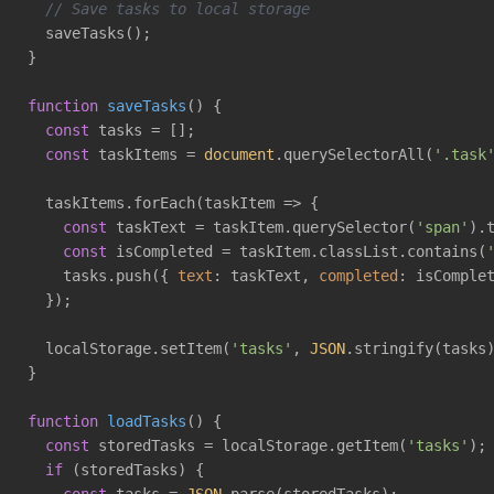
// Save tasks to local storage
  saveTasks();

}

function
saveTasks
(
) 
{

const
 tasks = [];

const
 taskItems = 
document
.querySelectorAll(
'.task
  taskItems.forEach(
taskItem
 =>
 {

const
 taskText = taskItem.querySelector(
'span'
).t
const
 isCompleted = taskItem.classList.contains(
    tasks.push({ 
text
: taskText, 
completed
: isComplet
  });

  localStorage.setItem(
'tasks'
, 
JSON
.stringify(tasks)
}

function
loadTasks
(
) 
{

const
 storedTasks = localStorage.getItem(
'tasks'
);

if
 (storedTasks) {
