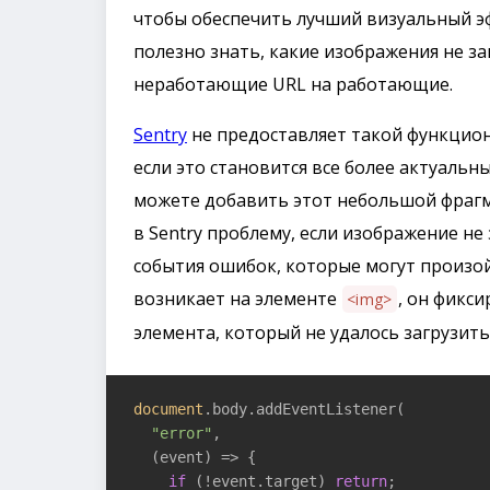
чтобы обеспечить лучший визуальный эф
полезно знать, какие изображения не з
неработающие URL на работающие.
Sentry
не предоставляет такой функцион
если это становится все более актуаль
можете добавить этот небольшой фрагме
в Sentry проблему, если изображение не
события ошибок, которые могут произо
возникает на элементе
, он фикси
<img>
элемента, который не удалось загрузить
document
.body.addEventListener(

"error"
,

(
event
) =>
 {

if
 (!event.target) 
return
;
