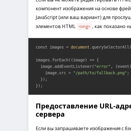
компонент изображения на основе фрей
JavaScript (или ваш вариант) для просл
элементов HTML
, как показано н
<img>
const images = 
document
.querySelectorAll
images.forEach(
(image)
 =>
 {

  image.addEventListener(
"error"
, 
(event
    image.src = 
"/path/to/fallback.png"
;

  });

});
Предоставление URL-адр
сервера
Если вы запрашиваете изображения с бэ