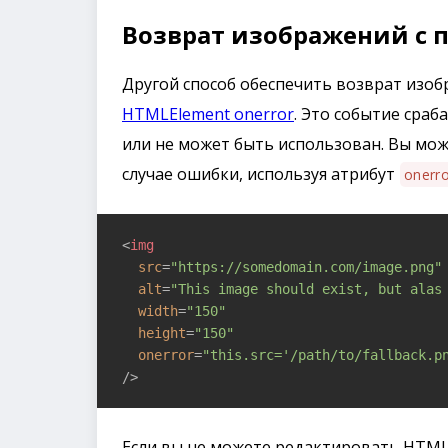
Возврат изображений с п
Другой способ обеспечить возврат изоб
HTMLElement onerror
. Это событие сраб
или не может быть использован. Вы мож
случае ошибки, используя атрибут
onerro
<
img
src
=
"https://somedomain.com/image.png"
alt
=
"This image should exist, but alas
width
=
"150"
height
=
"150"
onerror
=
"this.src='/path/to/fallback.p
/>
Если вы не можете редактировать HTML