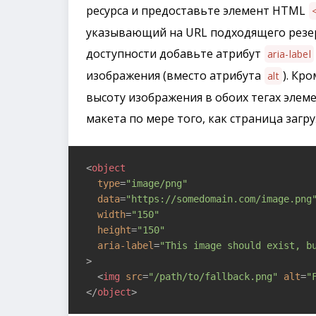
ресурса и предоставьте элемент HTML
указывающий на URL подходящего резе
доступности добавьте атрибут
aria-label
изображения (вместо атрибута
). Кр
alt
высоту изображения в обоих тегах элем
макета по мере того, как страница загру
<
object
type
=
"image/png"
data
=
"https://somedomain.com/image.png
width
=
"150"
height
=
"150"
aria-label
=
"This image should exist, b
>
<
img
src
=
"/path/to/fallback.png"
alt
=
"
</
object
>