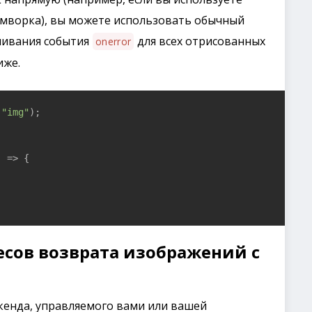
мворка), вы можете использовать обычный
ушивания события
для всех отрисованных
onerror
иже.
(
"img"
);

)
 =>
 {

есов возврата изображений с
кенда, управляемого вами или вашей