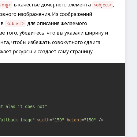
в качестве дочернего элемента
,
<img>
<object>
рвного изображения. Из соображений
в
для описания желаемого
<object>
оме того, убедитесь, что вы указали ширину и
ента, чтобы избежать совокупного сдвига
жает ресурсы и создает саму страницу.
"
ut alas it does not"
Fallback image"
width
=
"150"
height
=
"150"
 />