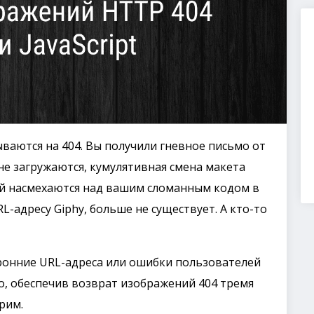
ваются на 404. Вы получили гневное письмо от
 не загружаются, кумулятивная смена макета
дей насмехаются над вашим сломанным кодом в
RL-адресу Giphy, больше не существует. А кто-то
ронние URL-адреса или ошибки пользователей
о, обеспечив возврат изображений 404 тремя
рим.