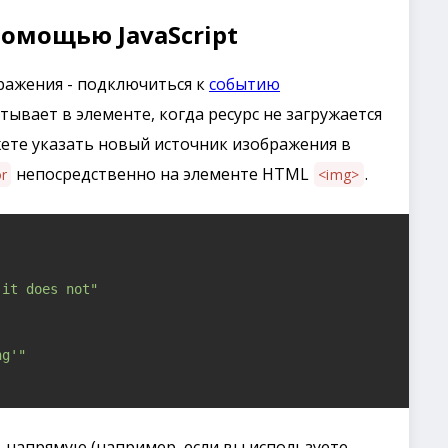
омощью JavaScript
ражения - подключиться к
событию
атывает в элементе, когда ресурс не загружается
ете указать новый источник изображения в
непосредственно на элементе HTML
.
r
<img>
 it does not"
ng'"
 напрямую (например, если вы используете