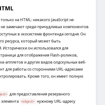
HTML
только на HTML: никакого JavaScript не
 не замечают среди причудливых компонентов
ступных в экосистеме фронтенда сегодня. Он
го ресурса, который может быть
. Исторически он использовался для
странице для отображения Flash-роликов,
Java-апплетов и других видов олдскульных веб-
ант для работы со сторонними URL-адресами
нтролировать. Кроме того, он имеет полную
для предоставления резервного
ject>
х элемента
нужному URL-адресу
<object>