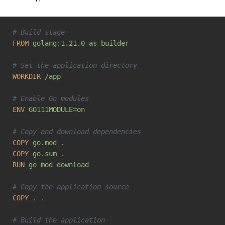
# Build stage
FROM
golang:1.21.0 as builder
# Set the application directory
WORKDIR
/app
# Enable Go modules
ENV
GO111MODULE=on
# Copy and download dependencies
COPY
go.mod .
COPY
go.sum .
RUN
go mod download
# Copy the application source
COPY
. .
# Build the application