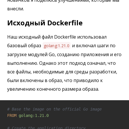
новичков я поделюсь улучшениями, которые мы
внесли.
Исходный Dockerfile
Наш исходный файл Dockerfile использовал
базовый образ
и включал шаги по
golang:1.21.0
загрузке модулей Go, созданию приложения и его
выполнению. Однако этот подход означал, что
все файлы, необходимые для среды разработки,
были включены в образ, что приводило к
увеличению конечного размера образа.
# Base the image on the official Go image
FROM
golang:1.21.0
# Create the application directory