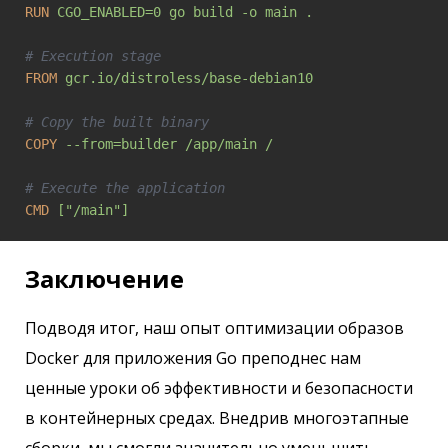
RUN
CGO_ENABLED=0 go build -o main .
# Execution stage
FROM
gcr.io/distroless/base-debian10
# Copy the built binary
COPY
--from=builder /app/main /
# Execute the application
CMD
["/main"]
Заключение
Подводя итог, наш опыт оптимизации образов
Docker для приложения Go преподнес нам
ценные уроки об эффективности и безопасности
в контейнерных средах. Внедрив многоэтапные
сборки, мы смогли значительно уменьшить