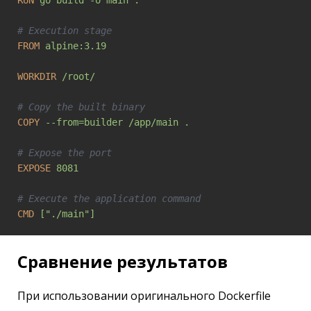
RUN
go build -o main .
# Execution stage
FROM
alpine:3.19
WORKDIR
/root/
# Copy the built binary
COPY
--from=builder /app/main .
# Expose the port
EXPOSE
8081
# Execute the application command
CMD
["./main"]
Сравнение результатов
При использовании оригинального Dockerfile