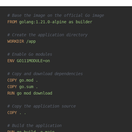
# Base the image on the official Go image
FROM
golang:1.21.0-alpine as builder
# Create the application directory
WORKDIR
/app
# Enable Go modules
ENV
GO111MODULE=on
# Copy and download dependencies
COPY
go.mod .
COPY
go.sum .
RUN
go mod download
# Copy the application source
COPY
. .
# Build the application