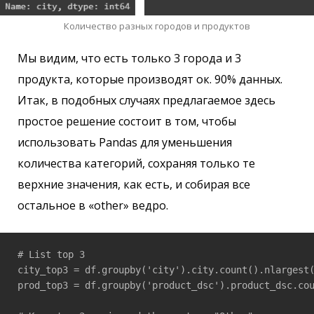
Количество разных городов и продуктов
Мы видим, что есть только 3 города и 3
продукта, которые производят ок. 90% данных.
Итак, в подобных случаях предлагаемое здесь
простое решение состоит в том, чтобы
использовать Pandas для уменьшения
количества категорий, сохраняя только те
верхние значения, как есть, и собирая все
остальное в «other» ведро.
# List top 3

city_top3 = df.groupby('city').city.count().nlargest(
prod_top3 = df.groupby('product_dsc').product_dsc.cou