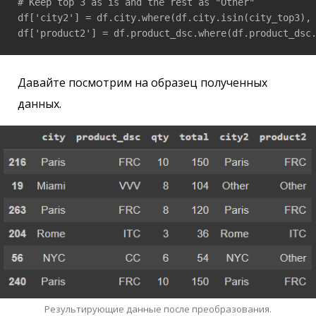
# Keep top 3 as is and the rest as "Other"

df['city2'] = df.city.where(df.city.isin(city_top3), 
df['product2'] = df.product_dsc.where(df.product_dsc
Давайте посмотрим на образец полученных
данных.
Результирующие данные после преобразования.