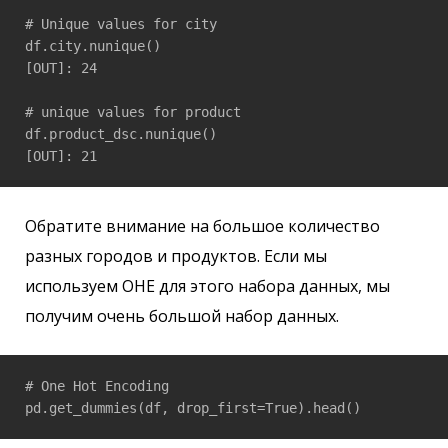
# Unique values for city

df.city.nunique()

[OUT]: 24

# unique values for product

df.product_dsc.nunique()

[OUT]: 21
Обратите внимание на большое количество
разных городов и продуктов. Если мы
используем OHE для этого набора данных, мы
получим очень большой набор данных.
# One Hot Encoding

pd.get_dummies(df, drop_first=True).head()