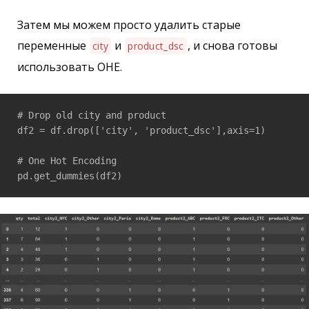
Затем мы можем просто удалить старые
переменные
и
, и снова готовы
city
product_dsc
использовать OHE.
# Drop old city and product

df2 = df.drop(['city', 'product_dsc'],axis=1)

# One Hot Encoding

pd.get_dummies(df2)