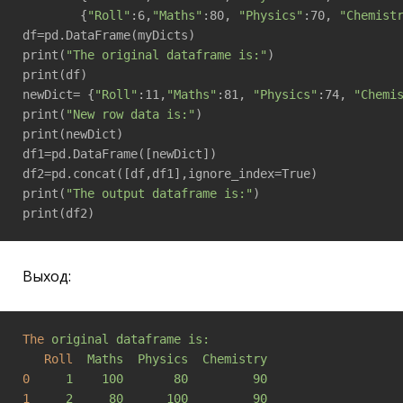
        {
"Roll"
:6,
"Maths"
:80, 
"Physics"
:70, 
"Chemist
df=pd.DataFrame(myDicts)

print(
"The original dataframe is:"
)

print(df)

newDict= {
"Roll"
:11,
"Maths"
:81, 
"Physics"
:74, 
"Chemi
print(
"New row data is:"
)

print(newDict)

df1=pd.DataFrame([newDict])

df2=pd.concat([df,df1],ignore_index=True)

print(
"The output dataframe is:"
)

print(df2)
Выход:
The
original dataframe is:
Roll
Maths  Physics  Chemistry
0
1    100       80         90
1
2     80      100         90