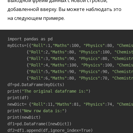
выходной фрейм данных с новой строкой,
добавленной вверху. Вы можете наблюдать это
на следующем примере.
import pandas as pd

myDicts=[{
"Roll"
:1,
"Maths"
:100, 
"Physics"
:80, 
"Chemi
        {
"Roll"
:2,
"Maths"
:80, 
"Physics"
:100, 
"Chemis
        {
"Roll"
:3,
"Maths"
:90, 
"Physics"
:80, 
"Chemist
        {
"Roll"
:4,
"Maths"
:100, 
"Physics"
:100, 
"Chemi
        {
"Roll"
:5,
"Maths"
:90, 
"Physics"
:90, 
"Chemist
        {
"Roll"
:6,
"Maths"
:80, 
"Physics"
:70, 
"Chemist
df=pd.DataFrame(myDicts)

print(
"The original dataframe is:"
)

print(df)

newDict= {
"Roll"
:11,
"Maths"
:81, 
"Physics"
:74, 
"Chemi
print(
"New row data is:"
)

print(newDict)

df1=pd.DataFrame([newDict])

df2=df1.append(df,ignore_index=True)
