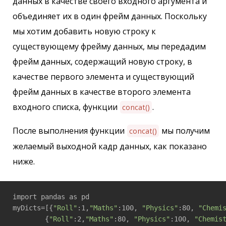
данных в качестве своего входного аргумента и
объединяет их в один фрейм данных. Поскольку
мы хотим добавить новую строку к
существующему фрейму данных, мы передадим
фрейм данных, содержащий новую строку, в
качестве первого элемента и существующий
фрейм данных в качестве второго элемента
входного списка, функции
.
concat()
После выполнения функции
мы получим
concat()
желаемый выходной кадр данных, как показано
ниже.
import pandas as pd

myDicts=[{
"Roll"
:1,
"Maths"
:100, 
"Physics"
:80, 
"Chemi
        {
"Roll"
:2,
"Maths"
:80, 
"Physics"
:100, 
"Chemis