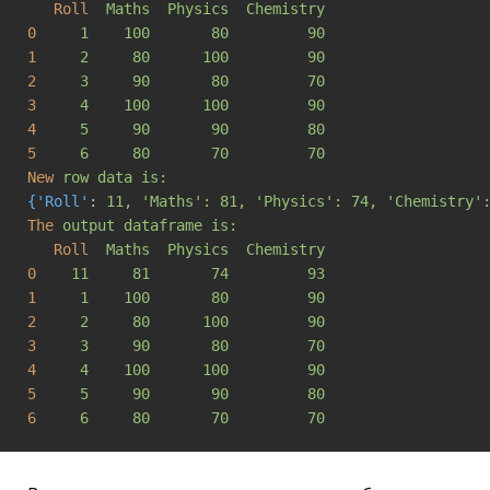
Roll
Maths  Physics  Chemistry
0
1    100       80         90
1
2     80      100         90
2
3     90       80         70
3
4    100      100         90
4
5     90       90         80
5
6     80       70         70
New
row data is:
{'Roll'
: 
11, 'Maths': 81, 'Physics': 74, 'Chemistry'
The
output dataframe is:
Roll
Maths  Physics  Chemistry
0
11     81       74         93
1
1    100       80         90
2
2     80      100         90
3
3     90       80         70
4
4    100      100         90
5
5     90       90         80
6
6     80       70         70