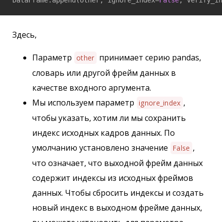
DataFrame.append(other, ignore_index=
False
, verify_i
Здесь,
Параметр
принимает серию pandas,
other
словарь или другой фрейм данных в
качестве входного аргумента.
Мы используем параметр
,
ignore_index
чтобы указать, хотим ли мы сохранить
индекс исходных кадров данных. По
умолчанию установлено значение
,
False
что означает, что выходной фрейм данных
содержит индексы из исходных фреймов
данных. Чтобы сбросить индексы и создать
новый индекс в выходном фрейме данных,