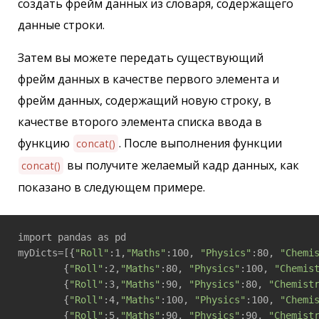
создать фрейм данных из словаря, содержащего
данные строки.
Затем вы можете передать существующий
фрейм данных в качестве первого элемента и
фрейм данных, содержащий новую строку, в
качестве второго элемента списка ввода в
функцию
. После выполнения функции
concat()
вы получите желаемый кадр данных, как
concat()
показано в следующем примере.
import pandas as pd

myDicts=[{
"Roll"
:1,
"Maths"
:100, 
"Physics"
:80, 
"Chemi
        {
"Roll"
:2,
"Maths"
:80, 
"Physics"
:100, 
"Chemis
        {
"Roll"
:3,
"Maths"
:90, 
"Physics"
:80, 
"Chemist
        {
"Roll"
:4,
"Maths"
:100, 
"Physics"
:100, 
"Chemi
        {
"Roll"
:5,
"Maths"
:90, 
"Physics"
:90, 
"Chemist