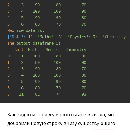
2
3     90       80         70
3
4    100      100         90
4
5     90       90         80
5
6     80       70         70
New
row data is:
{'Roll'
: 
11, 'Maths': 81, 'Physics': 74, 'Chemistry'
The
output dataframe is:
Roll
Maths  Physics  Chemistry
0
1    100       80         90
1
2     80      100         90
2
3     90       80         70
3
4    100      100         90
4
5     90       90         80
5
6     80       70         70
6
11     81       74         93
Как видно из приведенного выше вывода, мы
добавили новую строку внизу существующего