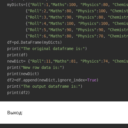
myDicts=[{
"Roll"
:
1
,
"Maths"
:
100
, 
"Physics"
:
80
, 
"Chemi
        {
"Roll"
:
2
,
"Maths"
:
80
, 
"Physics"
:
100
, 
"Chemis
        {
"Roll"
:
3
,
"Maths"
:
90
, 
"Physics"
:
80
, 
"Chemist
        {
"Roll"
:
4
,
"Maths"
:
100
, 
"Physics"
:
100
, 
"Chemi
        {
"Roll"
:
5
,
"Maths"
:
90
, 
"Physics"
:
90
, 
"Chemist
        {
"Roll"
:
6
,
"Maths"
:
80
, 
"Physics"
:
70
, 
"Chemist
df=pd.DataFrame(myDicts)

print(
"The original dataframe is:"
)

print(df)

newDict= {
"Roll"
:
11
,
"Maths"
:
81
, 
"Physics"
:
74
, 
"Chemi
print(
"New row data is:"
)

print(newDict)

df2=df.append(newDict,ignore_index=
True
)

print(
"The output dataframe is:"
)

print(df2)
Выход: