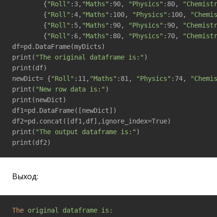
        {
"Roll"
:3,
"Maths"
:90, 
"Physics"
:80, 
"Chemist
        {
"Roll"
:4,
"Maths"
:100, 
"Physics"
:100, 
"Chemi
        {
"Roll"
:5,
"Maths"
:90, 
"Physics"
:90, 
"Chemist
        {
"Roll"
:6,
"Maths"
:80, 
"Physics"
:70, 
"Chemist
df=pd.DataFrame(myDicts)

print(
"The original dataframe is:"
)

print(df)

newDict= {
"Roll"
:11,
"Maths"
:81, 
"Physics"
:74, 
"Chemi
print(
"New row data is:"
)

print(newDict)

df1=pd.DataFrame([newDict])

df2=pd.concat([df1,df],ignore_index=True)

print(
"The output dataframe is:"
)

print(df2)
Выход:
The
original dataframe is: