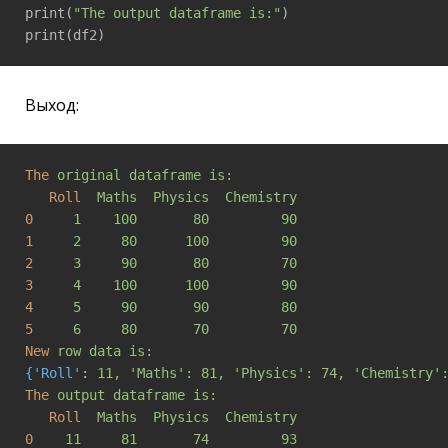
print(
"The output dataframe is:"
)

print(df2)
Выход:
The
original dataframe is:
Roll
Maths  Physics  Chemistry
0
1    100       80         90
1
2     80      100         90
2
3     90       80         70
3
4    100      100         90
4
5     90       90         80
5
6     80       70         70
New
row data is:
{'Roll'
: 
11, 'Maths': 81, 'Physics': 74, 'Chemistry'
The
output dataframe is:
Roll
Maths  Physics  Chemistry
0
11     81       74         93