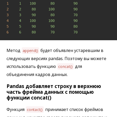
1
1    100       80         90
2
2     80      100         90
3
3     90       80         70
4
4    100      100         90
5
5     90       90         80
6
6     80       70         70
Метод
будет объявлен устаревшим в
append()
следующих версиях pandas. Поэтому вы можете
использовать функцию
для
concat()
объединения кадров данных.
Pandas добавляет строку в верхнюю
часть фрейма данных с помощью
функции concat()
Функция
принимает список фреймов
contact()