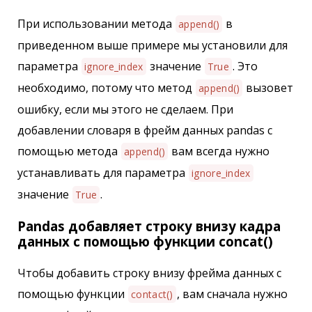
При использовании метода
в
append()
приведенном выше примере мы установили для
параметра
значение
. Это
ignore_index
True
необходимо, потому что метод
вызовет
append()
ошибку, если мы этого не сделаем. При
добавлении словаря в фрейм данных pandas с
помощью метода
вам всегда нужно
append()
устанавливать для параметра
ignore_index
значение
.
True
Pandas добавляет строку внизу кадра
данных с помощью функции concat()
Чтобы добавить строку внизу фрейма данных с
помощью функции
, вам сначала нужно
contact()