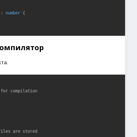
): 
number
{

 компилятор
та.
for compilation

iles are stored
