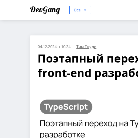
DevGang
Все
04.12.2024 в 10:24
Тим Тоуди
Поэтапный перех
front-end разраб