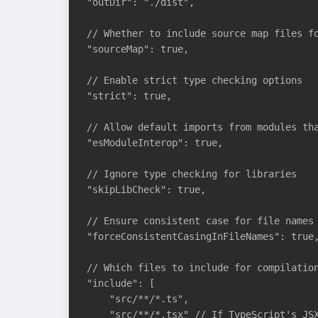
"outDir": "./dist",

// Whether to include source map files fo
"sourceMap": true,

// Enable strict type checking options

"strict": true,

// Allow default imports from modules tha
"esModuleInterop": true,

// Ignore type checking for libraries

"skipLibCheck": true,

// Ensure consistent case for file names

"forceConsistentCasingInFileNames": true,
// Which files to include for compilation
"include": [

    "src/**/*.ts",

    "src/**/*.tsx" // If TypeScript's JSX