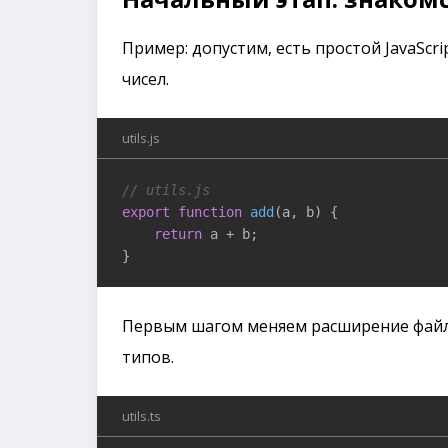
Пример: допустим, есть простой JavaScr
чисел.
utils.js
// utils.js
export
function
add
(
a, b
) 
{

return
 a + b;

}
Первым шагом меняем расширение фай
типов.
utils.ts