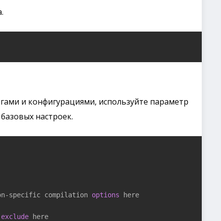
.
огами и конфигурациями, используйте параметр
 базовых настроек.
on-specific compilation 
options
 here

exclude
 here
