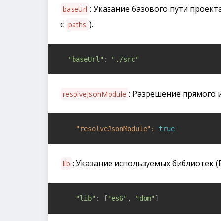
: Указание базового пути проект
baseUrl
с
).
paths
"baseUrl"
: 
"./src"
: Разрешение прямого 
resolveJsonModule
    "resolveJsonModule":
true
: Указание используемых библиотек (E
lib
"lib"
: [
"es6"
, 
"dom"
]