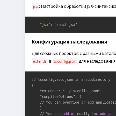
: Настройка обработки JSX-синтаксиса
jsx
"jsx"
: 
"react-jsx"
Конфигурация наследования
Для сложных проектов с разными катал
в
для наследования
extends
tsconfig.json
// tsconfig.app.json 
in
 a subdirectory

{

    "extends": "../tsconfig.json",

    "compilerOptions": {

    // You can override 
or
add
 applicati
    },

    // You can 
add
or
 modify 
include
and