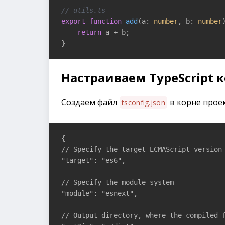
// utils.ts
export
function
add
(
a: 
number
, b: 
number
return
 a + b;

}
Настраиваем TypeScript
Создаем файл
в корне проек
tsconfig.json
{

// Specify the target ECMAScript version 
"target": "es6",

// Specify the module system

"module": "esnext",

// Output directory, where the compiled f