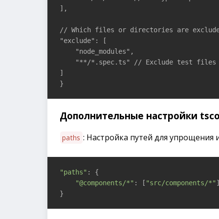
],

// Which files or directories are exclude
"exclude": [

    "node_modules",

    "**/*.spec.ts" // Exclude test files

]

}
Дополнительные настройки tscon
: Настройка путей для упрощения 
paths
"paths"
: {

"@components/*"
: [
"src/components/*"
]
}