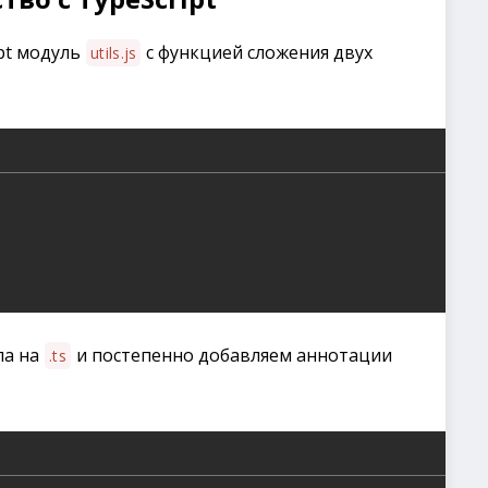
ipt модуль
с функцией сложения двух
utils.js
ла на
и постепенно добавляем аннотации
.ts