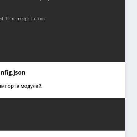
d from compilation

fig.json
импорта модулей.

