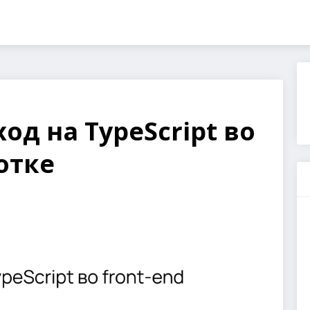
од на TypeScript во
отке