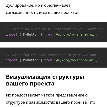
дублирование, но и обеспечивает
согласованность всех ваших проектов.
// Importing a shared UI component in your Nuxt app
import
 { MyButton } 
from
'@my-org/my-shared-ui'
;
// Importing the same component in your Vue app
import
 { MyButton } 
from
'@my-org/my-shared-ui'
;
Визуализация структуры
вашего проекта
Nx предоставляет четкое представление о
структуре и зависимостях вашего проекта, что