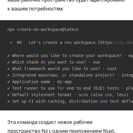
к вашим потребностям:
npx create-nx-workspace@latest

 >  NX   Let's create a 
new
 workspace [https:
//nx.de
✔ Where would you like to create your workspace? · my
✔ Which 
stack
do
 you want to use? · vue

✔ What framework would you like to use? · nuxt

✔ Integrated monorepo, 
or
 standalone project? · integ
✔ Application name · my-app

✔ Test runner to use 
for
 end to end (E2E) tests · pla
✔ Default stylesheet format · scss (also css, less)

✔ Set up CI with caching, distribution 
and
 test defl
Эта команда создаст новое рабочее
пространство Nx с одним приложением Nuxt,