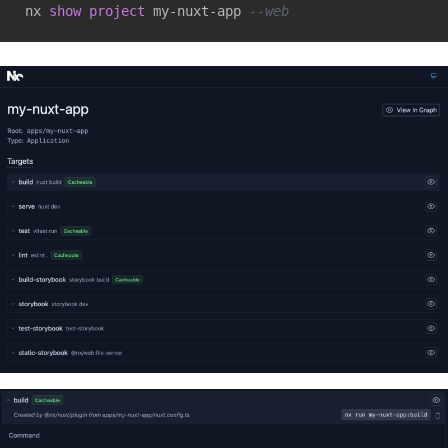
nx 
show
project
 my-nuxt-app 
--web