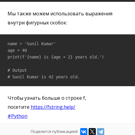
Мы также можем использовать выражения
внутри фигурных скобок:
name = 'Sunil Kumar'

age = 40

print(f'{name} is {age + 2} years old.')

# Output

# Sunil Kumar is 42 years old.
Чтобы узнать больше о строке f,
посетите
https://fstring.help/
#Python
Поделится публикацией