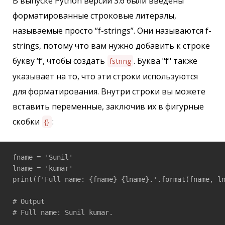
В выпуске Python версии 3.6 были введены
форматированные строковые литералы,
называемые просто “f-strings”. Они называются f-
strings, потому что вам нужно добавить к строке
букву ‘f’, чтобы создать
. Буква "f" также
fstring
указывает на то, что эти строки используются
для форматирования. Внутри строки вы можете
вставить переменные, заключив их в фигурные
скобки
:
{}
fname = 'Sunil'

lname = 'kumar'

print(f'Full name: {fname} {lname}.'.format(fname, ln
# Output 

# Full name: Sunil kumar.