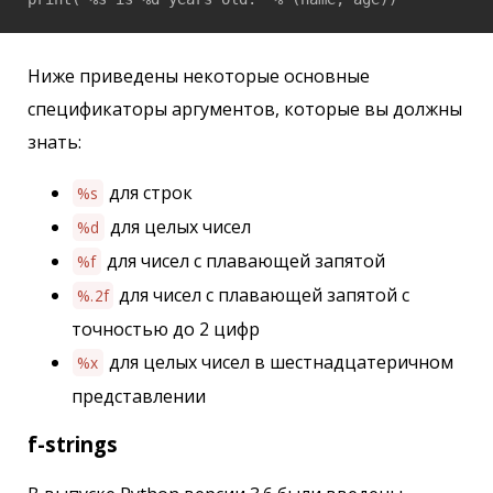
Ниже приведены некоторые основные
спецификаторы аргументов, которые вы должны
знать:
для строк
%s
для целых чисел
%d
для чисел с плавающей запятой
%f
для чисел с плавающей запятой с
%.2f
точностью до 2 цифр
для целых чисел в шестнадцатеричном
%x
представлении
f-strings