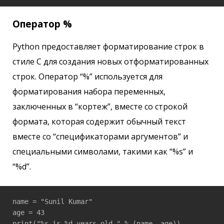
Оператор %
Python предоставляет форматирование строк в
стиле C для создания новых отформатированных
строк. Оператор “%” используется для
форматирования набора переменных,
заключенных в “кортеж”, вместе со строкой
формата, которая содержит обычный текст
вместе со “спецификаторами аргументов” и
специальными символами, такими как “%s” и
“%d”.
name = "Sunil Kumar"

age = 43

print("%s is %d years old." % (name, age))