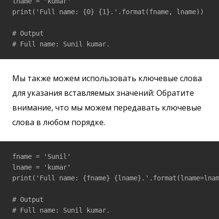
lname = 'kumar'

print('Full name: {0} {1}.'.format(fname, lname))

# Output 

# Full name: Sunil kumar.
Мы также можем использовать ключевые слова
для указания вставляемых значений: Обратите
внимание, что мы можем передавать ключевые
слова в любом порядке.
fname = 'Sunil'

lname = 'kumar'

print('Full name: {fname} {lname}.'.format(lname=lnam
# Output 

# Full name: Sunil kumar.