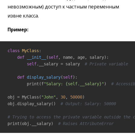
невозможным) доступ к частным переменным
извне класса.
Пример:
class
MyClass
:
def
__init__
(
self
, name, age, salary)
:

self
.__salary = salary  
# Private variable
def
display_salary
(
self
)
:

        print(f
"Salary: {self.__salary}"
)  
# Accessi
obj = MyClass(
"John"
, 
30
, 
50000
)

obj.display_salary()  
# Output: Salary: 50000
# Trying to access the private variable outside the 
print(obj.__salary)  
# Raises AttributeError