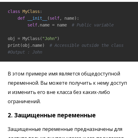
class
MyClass
:
def
__init__
(
self
, name)
:

self
.name = name  
# Public variable
obj = MyClass(
"John"
)

print(obj.name)  
# Accessible outside the class
#Output : John
В этом примере имя является общедоступной
переменной. Вы можете получить к нему доступ
и изменить его вне класса без каких-либо
ограничений.
2. Защищенные переменные
Защищенные переменные предназначены для