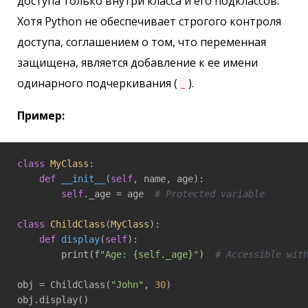
доступа только внутри класса и его подклассов.
Хотя Python не обеспечивает строгого контроля
доступа, соглашением о том, что переменная
защищена, является добавление к ее имени
одинарного подчеркивания (
).
_
Пример:
class
MyClass
:
def
__init__
(
self
, name, age)
:

self
._age = age  
# Protected variable
class
ChildClass
(
MyClass
):
def
display
(
self
)
:

        print(f
"Age: {self._age}"
)  
# Accessible wit
obj = ChildClass(
"John"
, 
30
)
