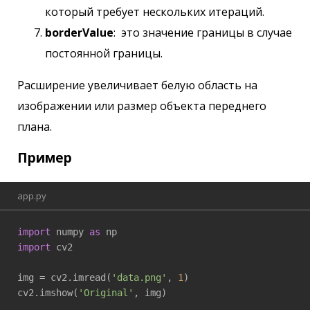
который требует нескольких итераций.
borderValue
: это значение границы в случае
постоянной границы.
Расширение увеличивает белую область на
изображении или размер объекта переднего
плана.
Пример
app.py
import
 numpy 
as
import
 cv2

img = cv2.imread(
'data.png'
, 
1
)

cv2.imshow(
'Original'
, img)
