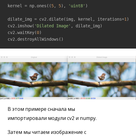
kernel = np.ones((
5
, 
5
), 
'uint8'
)

dilate_img = cv2.dilate(img, kernel, iterations=
1
)

cv2.imshow(
'Dilated Image'
, dilate_img)

cv2.waitKey(
0
)

В этом примере сначала мы
импортировали модули cv2 и numpy.
Затем мы читаем изображение с