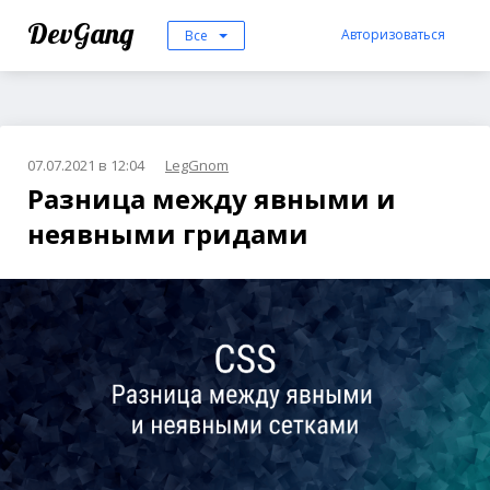
DevGang
Авторизоваться
Все
07.07.2021 в 12:04
LegGnom
Разница между явными и
неявными гридами