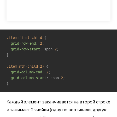
.item
:first-child
 {

grid-row-end
: 
2
;

grid-row-start
: span 
2
;

}

.item
:nth-child(2)
 {

grid-column-end
: 
2
;

grid-column-start
: span 
2
;

Каждый элемент заканчивается на второй строке
и занимает 2 ячейки (одну по вертикали, другую