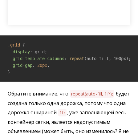
.grid
 {

display
: grid;

grid-template-columns
: 
repeat
(auto-fill, 100px);

grid-gap
: 
20px
;

Обратите внимание, что
будет
repeat(auto-fill, 1fr);
создана только одна дорожка, потому что одна
дорожка с шириной
, уже заполняющей весь
1fr
контейнер сетки, является недопустимым
объявлением (может быть, оно изменилось? Я не