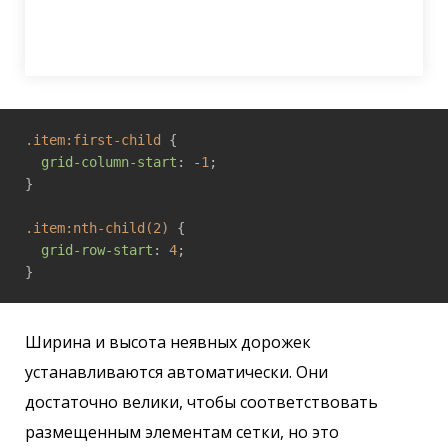
.item
:first-child
 {

grid-column-start
: -
1
;

}

.item
:nth-child(2)
 {

grid-row-start
: 
4
;

Ширина и высота неявных дорожек
устанавливаются автоматически. Они
достаточно велики, чтобы соответствовать
размещенным элементам сетки, но это