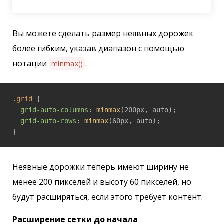
Вы можете сделать размер неявных дорожек
более гибким, указав диапазон с помощью
нотации
.
minmax()
.grid
 {

grid-auto-columns
: 
minmax
(200px, auto);

grid-auto-rows
: 
minmax
(60px, auto);

Неявные дорожки теперь имеют ширину не
менее 200 пикселей и высоту 60 пикселей, но
будут расширяться, если этого требует контент.
Расширение сетки до начала