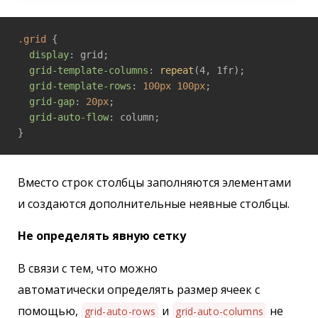
.grid
 {

display
: grid;

grid-template-columns
: 
repeat
(4, 1fr);

grid-template-rows
: 
100px
100px
;

grid-gap
: 
20px
;

grid-auto-flow
: column;

Вместо строк столбцы заполняются элементами
и создаются дополнительные неявные столбцы.
Не определять явную сетку
В связи с тем, что можно
автоматически определять размер ячеек с
помощью,
и
не
grid-auto-rows
grid-auto-columns