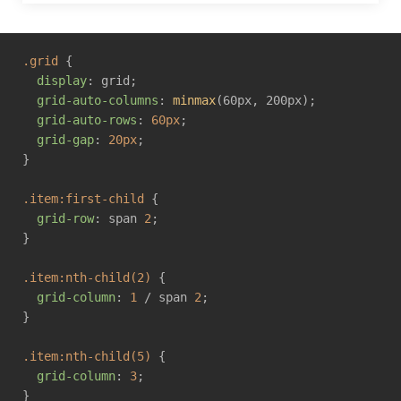
.grid
 {

display
: grid;

grid-auto-columns
: 
minmax
(60px, 200px);

grid-auto-rows
: 
60px
;

grid-gap
: 
20px
;

}

.item
:first-child
 {

grid-row
: span 
2
;

}

.item
:nth-child(2)
 {

grid-column
: 
1
 / span 
2
;

}

.item
:nth-child(5)
 {

grid-column
: 
3
;
