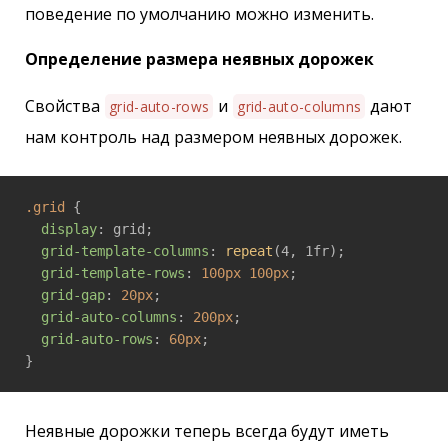
поведение по умолчанию можно изменить.
Определение размера неявных дорожек
Свойства
и
дают
grid-auto-rows
grid-auto-columns
нам контроль над размером неявных дорожек.
.grid
 {

display
: grid;

grid-template-columns
: 
repeat
(4, 1fr);

grid-template-rows
: 
100px
100px
;

grid-gap
: 
20px
;

grid-auto-columns
: 
200px
;

grid-auto-rows
: 
60px
;

Неявные дорожки теперь всегда будут иметь