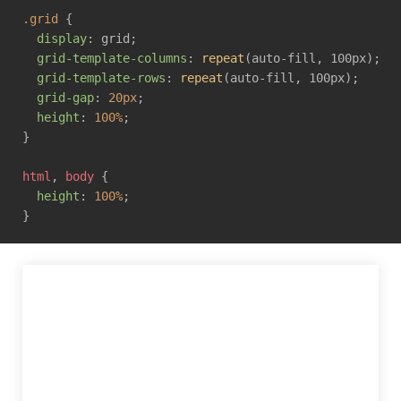
.grid
 {

display
: grid;

grid-template-columns
: 
repeat
(auto-fill, 100px);

grid-template-rows
: 
repeat
(auto-fill, 100px);

grid-gap
: 
20px
;

height
: 
100%
;

}

html
, 
body
 {

height
: 
100%
;
