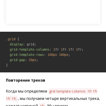
.grid
 {

display
: grid;

grid-template-columns
: 
1
fr 
1
fr 
1
fr 
1
fr;

grid-template-rows
: 
100px
100px
;

grid-gap
: 
20px
;

Повторение треков
Когда мы определяем
grid-template-columns: 1fr 1fr
, мы получаем четыре вертикальных трека,
1fr 1fr;
каждая шириной
. Мы можем
1fr