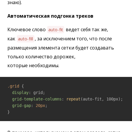
знаю).
Автоматическая подгонка треков
Ключевое слово
ведет себя так же,
auto-fit
как
, за исключением того, что после
auto-fill
размещения элемента сетки будет создавать
только количество дорожек,
которые необходимы.
.grid
 {

display
: grid;

grid-template-columns
: 
repeat
(auto-fit, 100px);

grid-gap
: 
20px
;
