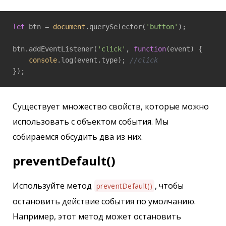
let
 btn = 
document
.querySelector(
'button'
);

btn.addEventListener(
'click'
, 
function
(
event
) 
{

console
.log(event.type); 
//click
});
Существует множество свойств, которые можно
использовать с объектом события. Мы
собираемся обсудить два из них.
preventDefault()
Используйте метод
, чтобы
preventDefault()
остановить действие события по умолчанию.
Например, этот метод может остановить