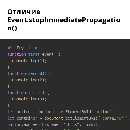
Отличие
Event.stopImmediatePropagatio
n()
function
first
(
event
) 
{

console
.log(
1
);

function
second
(
) 
{

console
.log(
2
);

function
third
(
) 
{

console
.log(
3
);

let
 button = 
document
.getElementById(
"button"
let
 container = 
document
.getElementById(
"container"
);
button.addEventListener(
"click"
, first);
