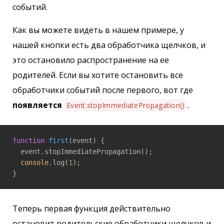
событий.
Как вы можете видеть в нашем примере, у
нашей кнопки есть два обработчика щелчков, и
это остановило распространение на ее
родителей. Если вы хотите остановить все
обработчики событий после первого, вот где
появляется
.
Event.stopImmediatePropagation()
function
first
(
event
) 
{

  event.stopImmediatePropagation();

console
.log(
1
);

}
Теперь первая функция действительно
остановит родительские обработчики щелчков и