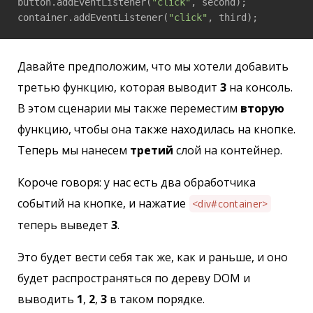
button.addEventListener(
"click"
, second);

container.addEventListener(
"click"
, third);
Давайте предположим, что мы хотели добавить
третью функцию, которая выводит
3
на консоль.
В этом сценарии мы также переместим
вторую
функцию, чтобы она также находилась на кнопке.
Теперь мы нанесем
третий
слой на контейнер.
Короче говоря: у нас есть два обработчика
событий на кнопке, и нажатие
<div#container>
теперь выведет
3
.
Это будет вести себя так же, как и раньше, и оно
будет распространяться по дереву DOM и
выводить
1
,
2
,
3
в таком порядке.