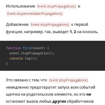
Использование
и
Event.stopPropagation()
Event.stopImmediatePropagation()
Добавление
к первой
Event.stopPropagation()
функции, например, так, выведет
1
,
2
на консоль.
function
first
(
event
) 
{

  event.stopPropagation();

console
.log(
1
);

}
Это связано с тем, что
Event.stopPropagation()
немедленно предотвратит запуск всех событий
щелчка на родительском элементе, но это
не
остановит вызов любых
других
обработчиков