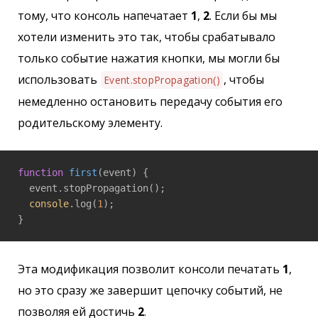
тому, что консоль напечатает
1
,
2
. Если бы мы
хотели изменить это так, чтобы срабатывало
только событие нажатия кнопки, мы могли бы
использовать
, чтобы
Event.stopPropagation()
немедленно остановить передачу события его
родительскому элементу.
function
first
(
event
) 
{

  event.stopPropagation();

console
.log(
1
);

}
Эта модификация позволит консоли печатать
1
,
но это сразу же завершит цепочку событий, не
позволяя ей достичь
2
.