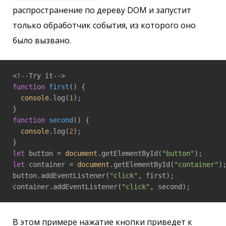
распространение по дереву DOM и запустит
только обработчик события, из которого оно
было вызвано.
function
first
(
) 
{

console
.log(
1
);

function
second
(
) 
{

console
.log(
2
);

let
 button = 
document
.getElementById(
"button"
let
 container = 
document
.getElementById(
"container"
);
button.addEventListener(
"click"
, first);

container.addEventListener(
"click"
, second);
В этом примере нажатие кнопки приведет к