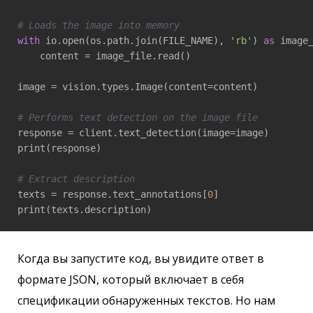
# Loads the image into memory
with
 io.open(os.path.join(FILE_NAME), 
'rb'
) 
as
 image_
    content = image_file.read()

image = vision.types.Image(content=content)

# Performs text detection on the image file
response = client.text_detection(image=image)

print(response)

# Extract description
texts = response.text_annotations[
0
]

Когда вы запустите код, вы увидите ответ в
формате JSON, который включает в себя
спецификации обнаруженных текстов. Но нам