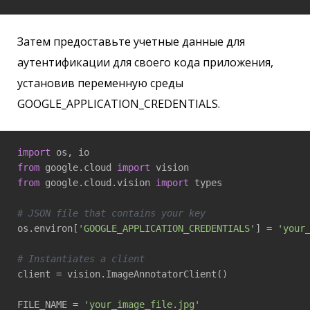
Затем предоставьте учетные данные для
аутентификации для своего кода приложения,
установив переменную среды
GOOGLE_APPLICATION_CREDENTIALS.
import
from
 google.cloud 
import
from
 google.cloud.vision 
import
 types

# JSON file that contains your key
os.environ[
'GOOGLE_APPLICATION_CREDENTIALS'
] = 
'your
# Instantiates a client
client = vision.ImageAnnotatorClient()

FILE_NAME = 
'your_image_file.jpg'