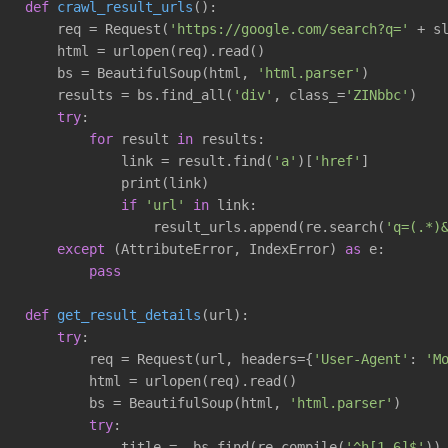
def
crawl_result_urls
()
:
    req = Request(
'https://google.com/search?q='
 + s
    html = urlopen(req).read()

    bs = BeautifulSoup(html, 
'html.parser'
)

    results = bs.find_all(
'div'
, class_=
'ZINbbc'
)

try
:

for
 result 
in
 results:

            link = result.find(
'a'
)[
'href'
]

            print(link)

if
'url'
in
 link:

                result_urls.append(re.search(
'q=(.*)
except
 (AttributeError, IndexError) 
as
 e:

pass
def
get_result_details
(url)
:
try
:

        req = Request(url, headers={
'User-Agent'
: 
'M
        html = urlopen(req).read()

        bs = BeautifulSoup(html, 
'html.parser'
)

try
:

            title =  bs.find(re.compile(
'^h[1-6]$'
))