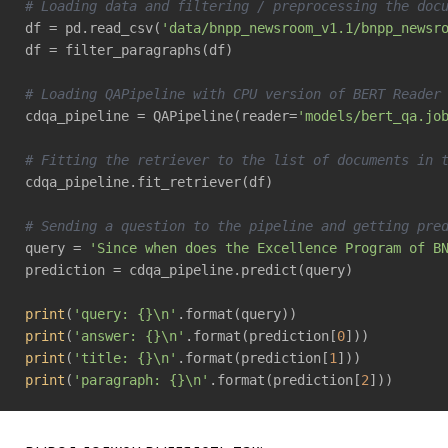
# Loading data and filtering / preprocessing the doc
df = pd.read_csv(
'data/bnpp_newsroom_v1.1/bnpp_newsr
df = filter_paragraphs(df)

# Loading QAPipeline with CPU version of BERT Reader
cdqa_pipeline = QAPipeline(reader=
'models/bert_qa.jo
# Fitting the retriever to the list of documents in 
cdqa_pipeline.fit_retriever(df)

# Sending a question to the pipeline and getting pre
query = 
'Since when does the Excellence Program of B
prediction = cdqa_pipeline.predict(query)

print
(
'query: {}\n'
print
(
'answer: {}\n'
.format(prediction[
0
print
(
'title: {}\n'
.format(prediction[
1
print
(
'paragraph: {}\n'
.format(prediction[
2