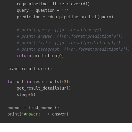
    cdqa_pipeline.fit_retriever(df)

    query = question + 
'?'
    prediction = cdqa_pipeline.predict(query)

# print('query: {}\n'.format(query))
# print('answer: {}\n'.format(prediction[0]))
# print('title: {}\n'.format(prediction[1]))
# print('paragraph: {}\n'.format(prediction[2]))
return
 prediction[
0
]

crawl_result_urls()

for
 url 
in
 result_urls[:
3
]:

    get_result_details(url)

    sleep(
5
)

answer = find_answer()

print(
'Answer: '