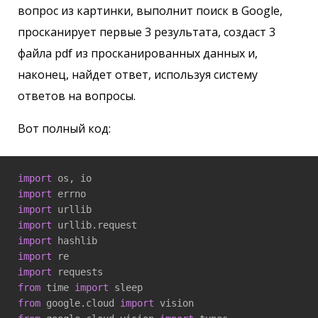
вопрос из картинки, выполнит поиск в Google,
просканирует первые 3 результата, создаст 3
файла pdf из просканированных данных и,
наконец, найдет ответ, используя систему
ответов на вопросы.
Вот полный код:
import
import
import
import
import
import
import
from
 time 
import
from
 google.cloud 
import