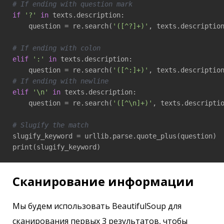
# If ending with question mark
if
'?'
in
 texts.description:

    question = re.search(
'([^?]+)'
, texts.descriptio
# If ending with colon
elif
':'
in
 texts.description:

    question = re.search(
'([^:]+)'
, texts.descriptio
# If ending with newline
elif
'\n'
in
 texts.description:

    question = re.search(
'([^\n]+)'
, texts.descripti
# Slugify the match
slugify_keyword = urllib.parse.quote_plus(question)

Сканирование информации
Мы будем использовать BeautifulSoup для
сканирования первых 3 результатов, чтобы