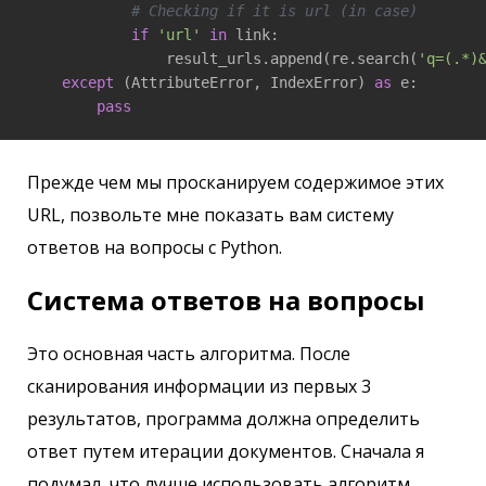
# Checking if it is url (in case)
if
'url'
in
 link:

                result_urls.append(re.search(
'q=(.*)
except
 (AttributeError, IndexError) 
as
 e:

pass
Прежде чем мы просканируем содержимое этих
URL, позвольте мне показать вам систему
ответов на вопросы с Python.
Система ответов на вопросы
Это основная часть алгоритма. После
сканирования информации из первых 3
результатов, программа должна определить
ответ путем итерации документов. Сначала я
подумал, что лучше использовать алгоритм