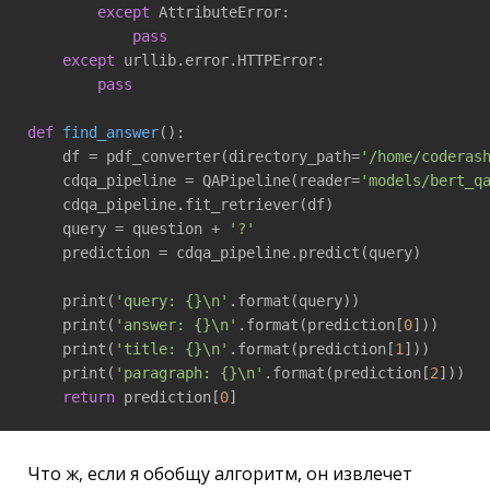
except
 AttributeError:

pass
except
 urllib.error.HTTPError:

pass
def
find_answer
()
:
    df = pdf_converter(directory_path=
'/home/coderas
    cdqa_pipeline = QAPipeline(reader=
'models/bert_q
    cdqa_pipeline.fit_retriever(df)

    query = question + 
'?'
    prediction = cdqa_pipeline.predict(query)

    print(
'query: {}\n'
.format(query))

    print(
'answer: {}\n'
.format(prediction[
0
]))

    print(
'title: {}\n'
.format(prediction[
1
]))

    print(
'paragraph: {}\n'
.format(prediction[
2
]))

return
 prediction[
0
Что ж, если я обобщу алгоритм, он извлечет