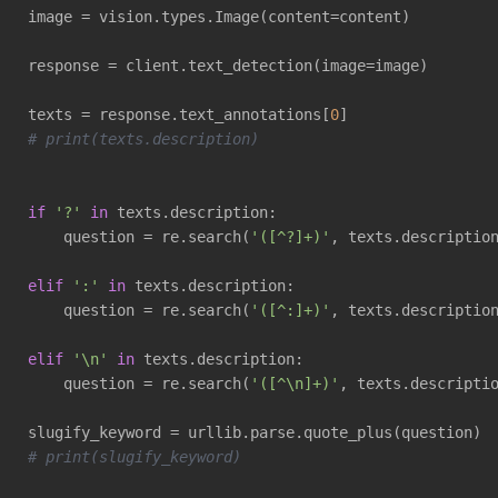
image = vision.types.Image(content=content)

response = client.text_detection(image=image)

texts = response.text_annotations[
0
# print(texts.description)
if
'?'
in
 texts.description:

    question = re.search(
'([^?]+)'
, texts.descriptio
elif
':'
in
 texts.description:

    question = re.search(
'([^:]+)'
, texts.descriptio
elif
'\n'
in
 texts.description:

    question = re.search(
'([^\n]+)'
, texts.descripti
# print(slugify_keyword)