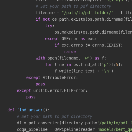
# Set your path to pdf directory
            filename = 
"/path/to/pdf_folder/"
 + titl
if
not
 os.path.exists(os.path.dirname(fil
try
:

                    os.makedirs(os.path.dirname(filen
except
 OSError 
as
 exc:

if
 exc.errno != errno.EEXIST:

raise
with
 open(filename, 
'w'
) 
as
 f:

for
 line 
in
 bs.find_all(
'p'
)[:
5
]:

                    f.write(line.text + 
'\n'
)

except
 AttributeError:

pass
except
 urllib.error.HTTPError:

pass
def
find_answer
()
:
# Set your path to pdf directory
    df = pdf_converter(directory_path=
'/path/to/pdf_
    cdqa_pipeline = QAPipeline(reader=
'models/bert_q