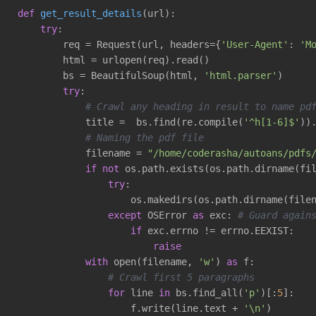
def
get_result_details
(url)
:
try
:

        req = Request(url, headers={
'User-Agent'
: 
'M
        html = urlopen(req).read()

        bs = BeautifulSoup(html, 
'html.parser'
)

try
:

# Crawl any heading in result to name pd
            title =  bs.find(re.compile(
'^h[1-6]$'
))
# Naming the pdf file
            filename = 
"/home/coderasha/autoans/pdfs
if
not
 os.path.exists(os.path.dirname(fil
try
:

                    os.makedirs(os.path.dirname(filen
except
 OSError 
as
 exc: 
# Guard again
if
 exc.errno != errno.EEXIST:

raise
with
 open(filename, 
'w'
) 
as
 f:

# Crawl first 5 paragraphs
for
 line 
in
 bs.find_all(
'p'
)[:
5
]:

                    f.write(line.text + 
'\n'
)
