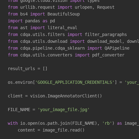
from
 google.cloud.vision 
import
from
 urllib.request 
import
from
 bs4 
import
import
 pandas 
as
from
 ast 
import
from
 cdqa.utils.filters 
import
from
 cdqa.utils.download 
import
from
 cdqa.pipeline.cdqa_sklearn 
import
from
 cdqa.utils.converters 
import
 pdf_converter

result_urls = []

os.environ[
'GOOGLE_APPLICATION_CREDENTIALS'
] = 
'your
client = vision.ImageAnnotatorClient()

FILE_NAME = 
'your_image_file.jpg'
with
 io.open(os.path.join(FILE_NAME), 
'rb'
) 
as
 image_
    content = image_file.read()
