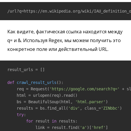
Как видите, фактическая ссылка находится между
q= и &. Используя Regex, мы можем получить это
конкретное поле или действительный URL.
result_urls = []

def
crawl_result_urls
()
:
    req = Request(
'https://google.com/search?q='
 + s
    html = urlopen(req).read()

    bs = BeautifulSoup(html, 
'html.parser'
)

    results = bs.find_all(
'div'
, class_=
'ZINbbc'
)

try
:

for
 result 
in
 results:

            link = result.find(
'a'
)[
'href'
]
