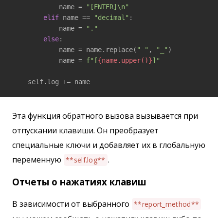
            name = 
"[ENTER]\n"
elif
 name == 
"decimal"
:

            name = 
"."
else
:

            name = name.replace(
" "
, 
"_"
)

            name = 
f"[
{name.upper()}
]"
    self.log += name
Эта функция обратного вызова вызывается при
отпускании клавиши. Он преобразует
специальные ключи и добавляет их в глобальную
переменную
.
**self.log**
Отчеты о нажатиях клавиш
В зависимости от выбранного
**report_method**