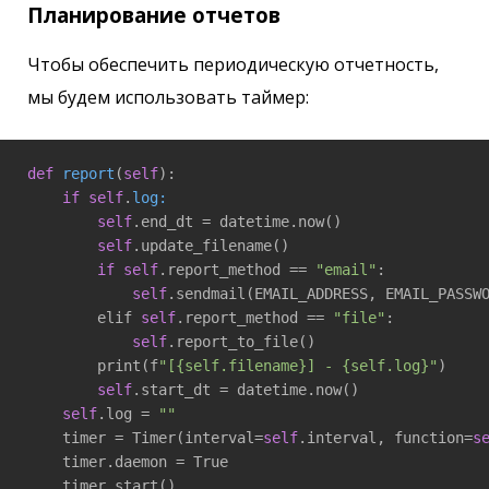
Планирование отчетов
Чтобы обеспечить периодическую отчетность,
мы будем использовать таймер:
def
report
(
self
)
:

if
self
.
log:
self
.end_dt = datetime.now()

self
.update_filename()

if
self
.report_method == 
"email"
:

self
.sendmail(EMAIL_ADDRESS, EMAIL_PASSW
        elif 
self
.report_method == 
"file"
:

self
.report_to_file()

        print(f
"[{self.filename}] - {self.log}"
)

self
.start_dt = datetime.now()

self
.log = 
""
    timer = Timer(interval=
self
.interval, function=
s
    timer.daemon = True
