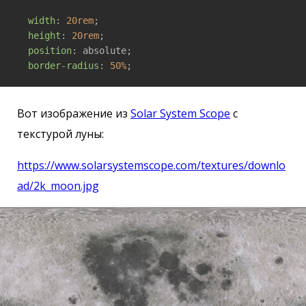
width
: 
20rem
;

height
: 
20rem
;

position
: absolute;

border-radius
: 
50%
;
Вот изображение из
Solar System Scope
с
текстурой луны:
https://www.solarsystemscope.com/textures/downlo
ad/2k_moon.jpg