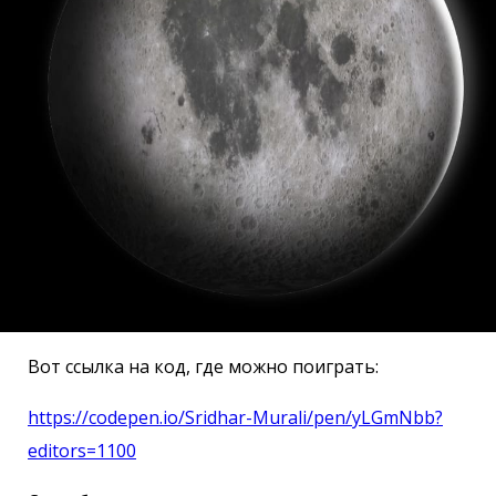
Вот ссылка на код, где можно поиграть:
https://codepen.io/Sridhar-Murali/pen/yLGmNbb?
editors=1100