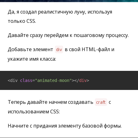
Да, я создал реалистичную луну, используя
только CSS.
Давайте сразу перейдем к пошаговому процессу.
Добавьте элемент
в свой HTML-файл и
div
укажите имя класса:
<div 
class
=
"animated-moon"
>
</
div
>
Теперь давайте начнем создавать
с
craft
использованием CSS:
Начните с придания элементу базовой формы.