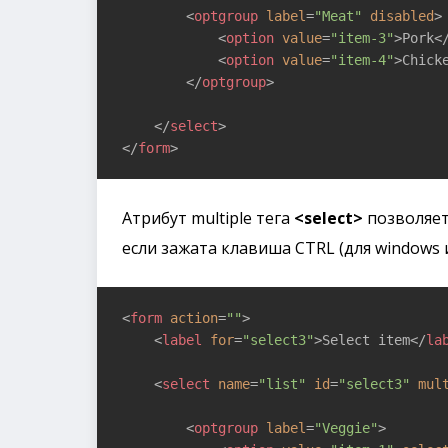
<
optgroup
label
=
"Meat"
disabled
>
<
option
value
=
"item-3"
>
Pork
<
<
option
value
=
"item-4"
>
Chick
</
optgroup
>
</
select
>
</
form
>
Атрибут multiple тега
<select>
позволяет
если зажата клавиша CTRL (для windows 
<
form
action
=
""
>
<
label
for
=
"select3"
>
Select item
</
la
<
select
name
=
"list"
id
=
"select3"
mul
<
optgroup
label
=
"Veggie"
>