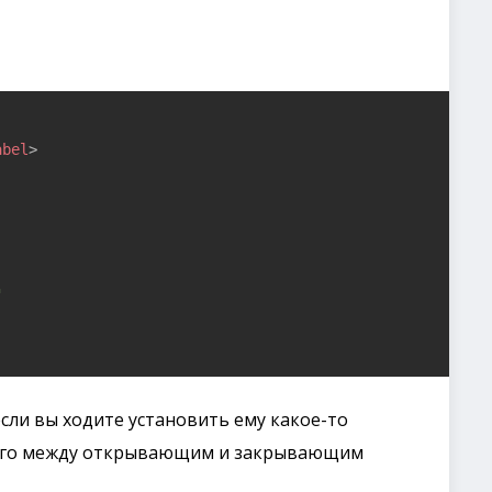
abel
>
"
 если вы ходите установить ему какое-то
 его между открывающим и закрывающим