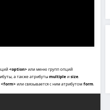
пций
<option>
или меню групп опций
ибуты, а также атрибуты
multiple
и
size
.
а
<form>
или связывается с ним атрибутом
form
.