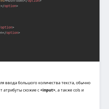
ted
>
Mushrooms
</
option
>
t
</
option
>
/
option
>
en
</
option
>
ля ввода большого количества текста, обычно
ет атрибуты схожие с
<input>
, а также cols и