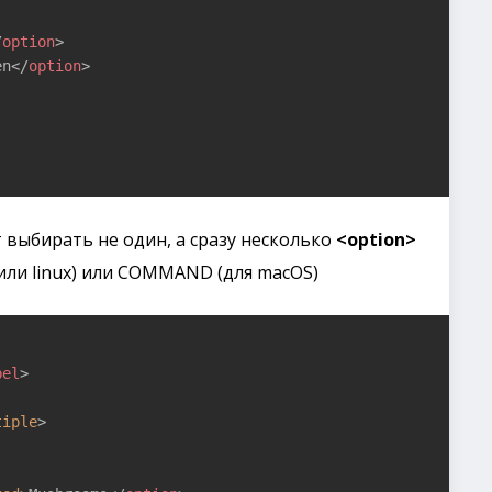
/
option
>
en
</
option
>
 выбирать не один, а сразу несколько
<option>
или linux) или COMMAND (для macOS)
bel
>
tiple
>