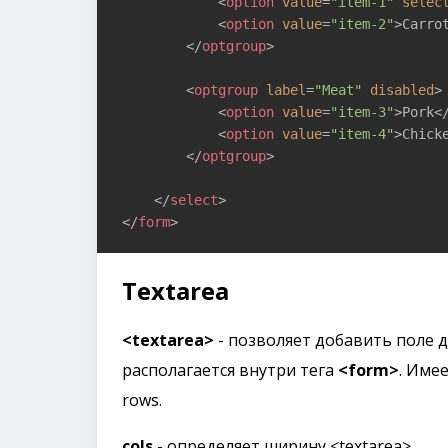
<
option
value
=
"item-1"
selec
<
option
value
=
"item-2"
>
Carro
</
optgroup
>
<
optgroup
label
=
"Meat"
disabled
>
<
option
value
=
"item-3"
>
Pork
<
<
option
value
=
"item-4"
>
Chick
</
optgroup
>
</
select
>
</
form
>
Textarea
<textarea>
- позволяет добавить поле д
располагается внутри тега
<form>
. Име
rows.
cols
- определяет ширину <textarea>