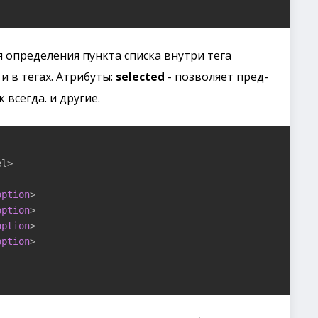
я определения пункта списка внутри тега
и в тегах. Атрибуты:
selected
- позволяет пред-
 всегда. и другие.
l>

option
>

option
>

option
>

option
>
