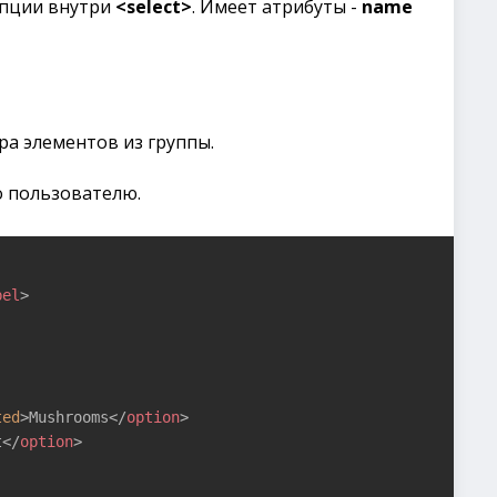
опции внутри
<select>
. Имеет атрибуты -
name
а элементов из группы.
о пользователю.
bel
>
ted
>
Mushrooms
</
option
>
t
</
option
>