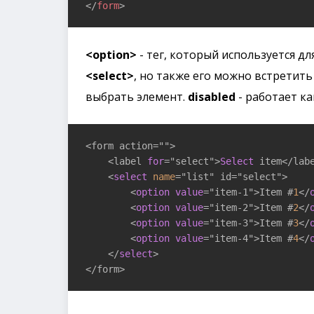
</
form
>
<option>
- тег, который используется дл
<select>
, но также его можно встретить 
выбрать элемент.
disabled
- работает как
<form action="">

    <label 
for
="select">
Select
 item</labe
    <
select
name
="list" id="select">

        <
option
value
="item-1">Item #
1
</
        <
option
value
="item-2">Item #
2
</
        <
option
value
="item-3">Item #
3
</
        <
option
value
="item-4">Item #
4
</
    </
select
>

</form>