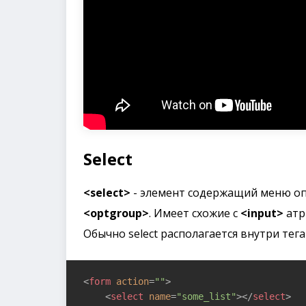
Select
<select>
- элемент содержащий меню о
<optgroup>
. Имеет схожие с
<input>
атр
Обычно select располагается внутри тег
<
form
action
=
""
>
<
select
name
=
"some_list"
>
</
select
>