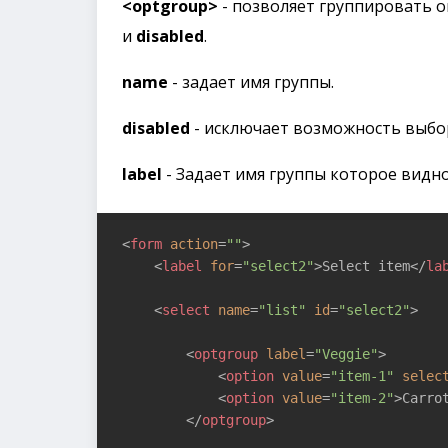
<optgroup>
- позволяет группировать 
и
disabled
.
name
- задает имя группы.
disabled
- исключает возможность выбор
label
- Задает имя группы которое видн
<
form
action
=
""
>
<
label
for
=
"select2"
>
Select item
</
la
<
select
name
=
"list"
id
=
"select2"
>
<
optgroup
label
=
"Veggie"
>
<
option
value
=
"item-1"
selec
<
option
value
=
"item-2"
>
Carro
</
optgroup
>