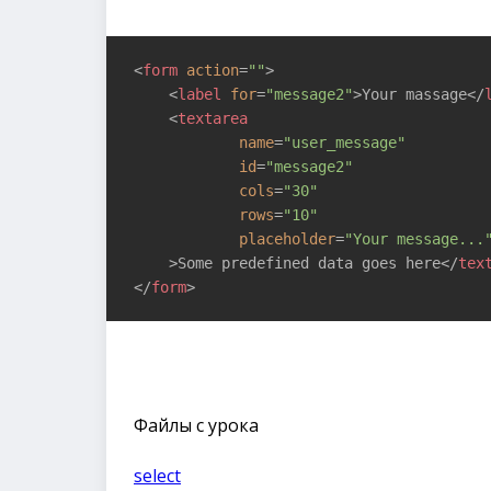
<
form
action
=
""
>
<
label
for
=
"message2"
>
Your massage
</
<
textarea
name
=
"user_message"
id
=
"message2"
cols
=
"30"
rows
=
"10"
placeholder
=
"Your message...
    >
Some predefined data goes here
</
tex
</
form
>
Файлы с урока
select