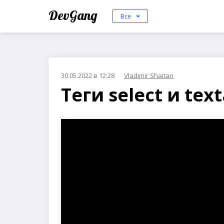
DevGang
Все
30.05.2022 в 12:28
Vladimir Shaitan
Теги select и tex