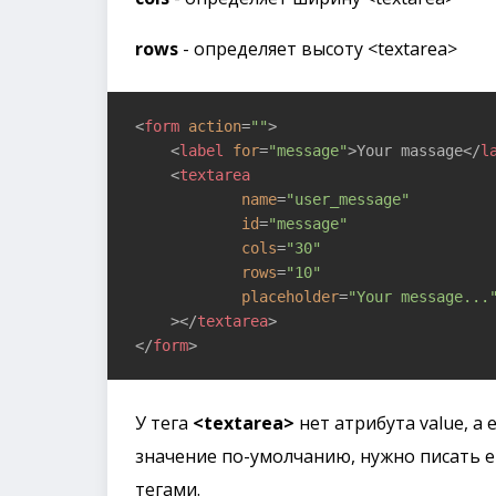
rows
- определяет высоту <textarea>
<
form
action
=
""
>
<
label
for
=
"message"
>
Your massage
</
l
<
textarea
name
=
"user_message"
id
=
"message"
cols
=
"30"
rows
=
"10"
placeholder
=
"Your message...
    >
</
textarea
>
</
form
>
У тега
<textarea>
нет атрибута value, а
значение по-умолчанию, нужно писать
тегами.